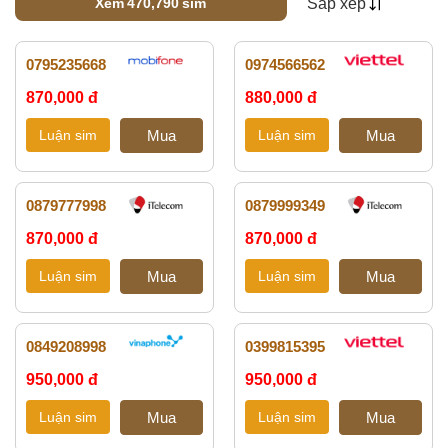
Xem
470,790
sim
Sắp xếp
Loading...
0795235668
0974566562
870,000 đ
880,000 đ
0879777998
0879999349
870,000 đ
870,000 đ
0849208998
0399815395
950,000 đ
950,000 đ