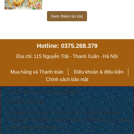
Xem thêm tin tức
Hotline: 0375.268.379
Địa chỉ: 115 Nguyễn Trãi - Thanh Xuân - Hà Nội
Mua hàng và Thanh toán
Điều khoản & điều kiện
Chính sách bảo mật
A PHP Error was encountered
Severity: Warning
Message: Unknown: Failed to write session data (user).
Please verify that the current setting of session.save_path is
correct (/home/sites/tmp)