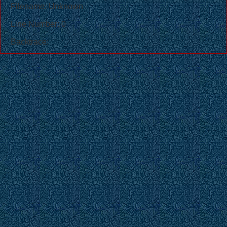
Filename: Unknown
Line Number: 0
Backtrace: