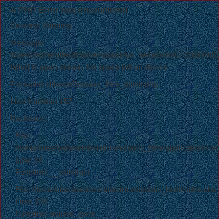
A PHP Error was encountered
Severity: Warning
Message:
fopen(/home/sites/tmp/xemboisimvn_session8967c66899d
failed to open stream: No space left on device
Filename: drivers/Session_files_driver.php
Line Number: 157
Backtrace:
File:
/home/sites/web/xemboisim.vn/public_html/application/cont
Line: 34
Function: __construct
File: /home/sites/web/xemboisim.vn/public_html/index.php
Line: 328
Function: require_once