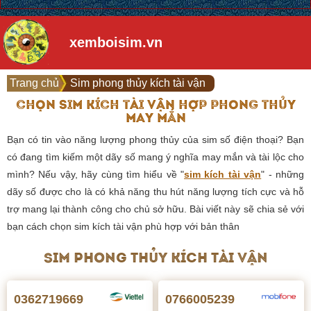
xemboisim.vn
Trang chủ
Sim phong thủy kích tài vận
CHỌN SIM KÍCH TÀI VẬN HỢP PHONG THỦY
MAY MẮN
Bạn có tin vào năng lượng phong thủy của sim số điện thoại? Bạn
có đang tìm kiếm một dãy số mang ý nghĩa may mắn và tài lộc cho
mình? Nếu vậy, hãy cùng tìm hiểu về "
sim kích tài vận
" - những
dãy số được cho là có khả năng thu hút năng lượng tích cực và hỗ
trợ mang lại thành công cho chủ sở hữu. Bài viết này sẽ chia sẻ với
bạn cách chọn sim kích tài vận phù hợp với bản thân
SIM PHONG THỦY KÍCH TÀI VẬN
0362719669
0766005239