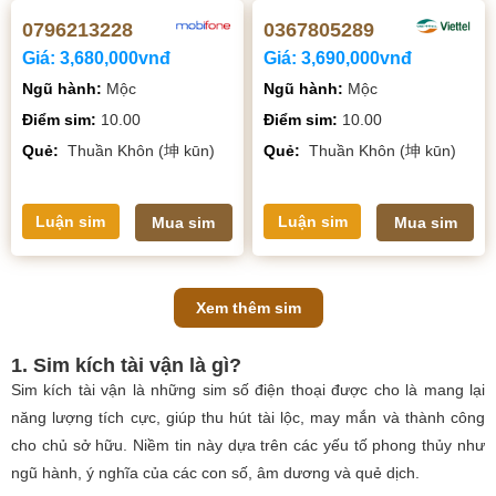
0796213228
0367805289
Giá:
3,680,000vnđ
Giá:
3,690,000vnđ
Ngũ hành:
Mộc
Ngũ hành:
Mộc
Điểm sim:
10.00
Điểm sim:
10.00
Quẻ:
Thuần Khôn (坤 kūn)
Quẻ:
Thuần Khôn (坤 kūn)
Luận sim
Luận sim
Mua sim
Mua sim
Xem thêm sim
1. Sim kích tài vận là gì?
Sim kích tài vận là những sim số điện thoại được cho là mang lại
năng lượng tích cực, giúp thu hút tài lộc, may mắn và thành công
cho chủ sở hữu. Niềm tin này dựa trên các yếu tố phong thủy như
ngũ hành, ý nghĩa của các con số, âm dương và quẻ dịch.