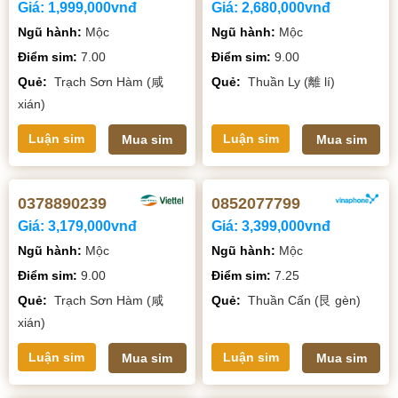
Giá:
1,999,000vnđ
Giá:
2,680,000vnđ
Ngũ hành:
Mộc
Ngũ hành:
Mộc
Điểm sim:
7.00
Điểm sim:
9.00
Quẻ:
Trạch Sơn Hàm (咸
Quẻ:
Thuần Ly (離 lí)
xián)
Luận sim
Luận sim
Mua sim
Mua sim
0378890239
0852077799
Giá:
3,179,000vnđ
Giá:
3,399,000vnđ
Ngũ hành:
Mộc
Ngũ hành:
Mộc
Điểm sim:
9.00
Điểm sim:
7.25
Quẻ:
Trạch Sơn Hàm (咸
Quẻ:
Thuần Cấn (艮 gèn)
xián)
Luận sim
Luận sim
Mua sim
Mua sim