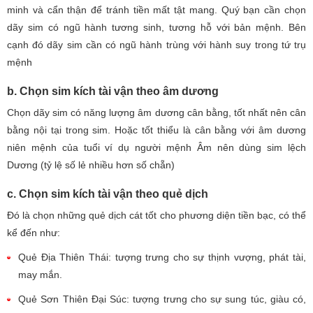
minh và cẩn thận để tránh tiền mất tật mang. Quý bạn cần chọn
dãy sim có ngũ hành tương sinh, tương hỗ với bản mệnh. Bên
cạnh đó dãy sim cần có ngũ hành trùng với hành suy trong tứ trụ
mệnh
b. Chọn sim kích tài vận theo âm dương
Chọn dãy sim có năng lượng âm dương cân bằng, tốt nhất nên cân
bằng nội tại trong sim. Hoặc tốt thiểu là cân bằng với âm dương
niên mệnh của tuổi ví dụ người mệnh Âm nên dùng sim lệch
Dương (tỷ lệ số lẻ nhiều hơn số chẵn)
c. Chọn sim kích tài vận theo quẻ dịch
Đó là chọn những quẻ dịch cát tốt cho phương diện tiền bạc, có thể
kể đến như:
Quẻ Địa Thiên Thái: tượng trưng cho sự thịnh vượng, phát tài,
may mắn.
Quẻ Sơn Thiên Đại Súc: tượng trưng cho sự sung túc, giàu có,