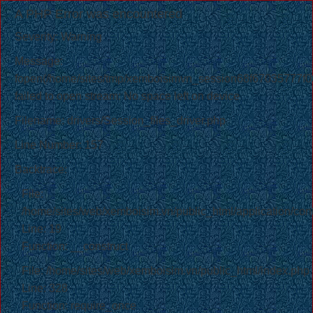
A PHP Error was encountered
Severity: Warning
Message:
fopen(/home/sites/tmp/xemboisimvn_session68f67035777
failed to open stream: No space left on device
Filename: drivers/Session_files_driver.php
Line Number: 157
Backtrace:
File:
/home/sites/web/xemboisim.vn/public_html/application/cont
Line: 19
Function: __construct
File: /home/sites/web/xemboisim.vn/public_html/index.php
Line: 328
Function: require_once