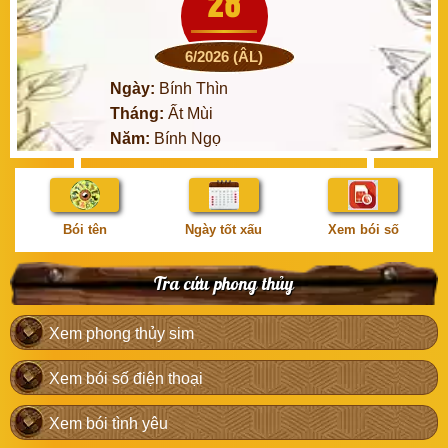
28
6/2026 (ÂL)
Ngày:
Bính Thìn
Tháng:
Ất Mùi
Năm:
Bính Ngọ
Bói tên
Ngày tốt xấu
Xem bói số
Tra cứu phong thủy
Xem phong thủy sim
Xem bói số điện thoại
Xem bói tình yêu