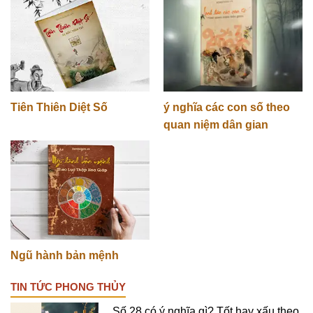
Tiên Thiên Diệt Số
ý nghĩa các con số theo
quan niệm dân gian
Ngũ hành bản mệnh
TIN TỨC PHONG THỦY
Số 28 có ý nghĩa gì? Tốt hay xấu theo