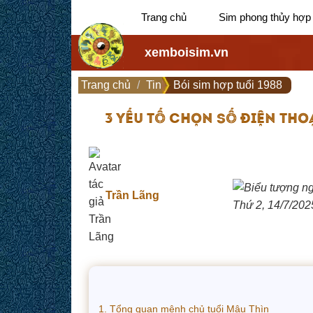
Trang chủ
Sim phong thủy hợp
xemboisim.vn
Trang chủ
Tin
Bói sim hợp tuổi 1988
3 YẾU TỐ CHỌN SỐ ĐIỆN THO
Trần Lãng
Thứ 2, 14/7/202
1. Tổng quan mệnh chủ tuổi Mậu Thìn