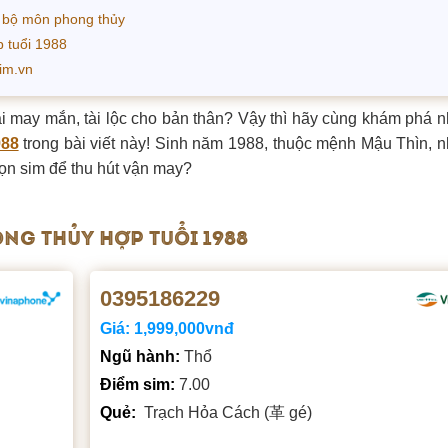
3 bộ môn phong thủy
p tuổi 1988
sim.vn
ại may mắn, tài lộc cho bản thân? Vậy thì hãy cùng khám phá 
988
trong bài viết này! Sinh năm 1988, thuộc mệnh Mậu Thìn, 
ọn sim để thu hút vận may?
NG THỦY HỢP TUỔI 1988
0395186229
Giá:
1,999,000vnđ
Ngũ hành:
Thổ
Điểm sim:
7.00
Quẻ:
Trạch Hỏa Cách (革 gé)