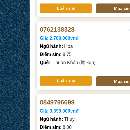
Luận sim
Mua si
0762138328
Giá:
2,780,000vnđ
Ngũ hành:
Hỏa
Điểm sim:
8.75
Quẻ:
Thuần Khôn (坤 kūn)
Luận sim
Mua si
0849796699
Giá:
3,399,000vnđ
Ngũ hành:
Thủy
Điểm sim:
8.00