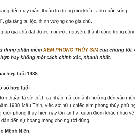
mang đến may mắn, thuận lợi trong mọi khía cạnh cuộc sống.
, gia tăng tài lộc, thịnh vượng cho gia chủ.
 giúp gia chủ đạt được mọi ước nguyện, thành công trong công
ể sử dụng phần mềm
XEM PHONG THỦY SIM
của chúng tôi,
 hợp hay không một cách chính xác, nhanh nhất.
oại hợp tuổi 1988
o số hợp tuổi
 đơn thuần là sở thích cá nhân mà còn ảnh hưởng đến vận mệnh
 năm 1988 Mậu Thìn, việc sở hữu chiếc sim phong thủy phù h
ong giới phong thủy hiện nay tồn tại hai quan điểm khác nhau v
i, dẫn đến sự hoang mang cho người dùng.
heo Mệnh Niên: