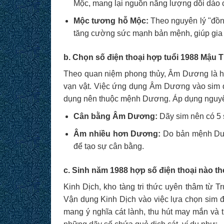
Mộc, mang lại nguồn năng lượng dồi dào c
Mộc tương hỗ Mộc:
Theo nguyên lý "đồn
tăng cường sức mạnh bản mệnh, giúp gia c
b. Chọn số điện thoại hợp tuổi 1988 Mậu
Theo quan niệm phong thủy, Âm Dương là hai
vạn vật. Việc ứng dụng Âm Dương vào sim đ
dụng nên thuộc mệnh Dương. Áp dụng nguyê
Cân bằng Âm Dương:
Dãy sim nên có 5 
Âm nhiều hơn Dương:
Do bản mệnh Dươ
để tạo sự cân bằng.
c. Sinh năm 1988 hợp số điện thoại nào t
Kinh Dịch, kho tàng tri thức uyên thâm từ 
Vận dụng Kinh Dịch vào việc lựa chọn sim đ
mang ý nghĩa cát lành, thu hút may mắn và