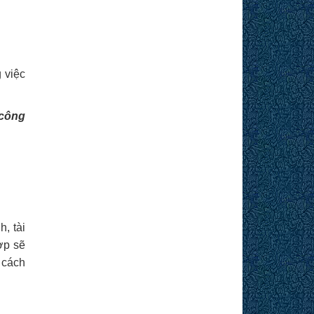
 việc
 công
, tài
ợp sẽ
ề cách