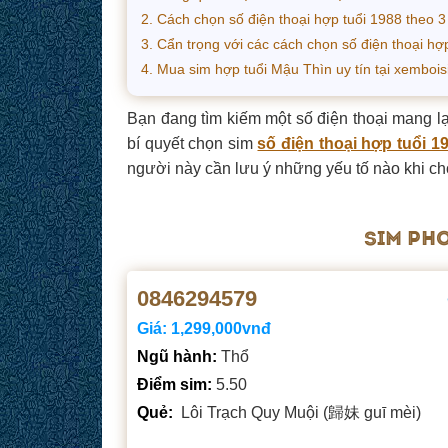
2. Cách chọn số điện thoại hợp tuổi 1988 theo 
3. Cẩn trọng với các cách chọn số điện thoại hợ
4. Mua sim hợp tuổi Mậu Thìn uy tín tại xemboi
Bạn đang tìm kiếm một số điện thoại mang l
bí quyết chọn sim
số điện thoại hợp tuổi 1
người này cần lưu ý những yếu tố nào khi ch
SIM PHO
0846294579
Giá:
1,299,000vnđ
Ngũ hành:
Thổ
Điểm sim:
5.50
Quẻ:
Lôi Trạch Quy Muội (歸妹 guī mèi)