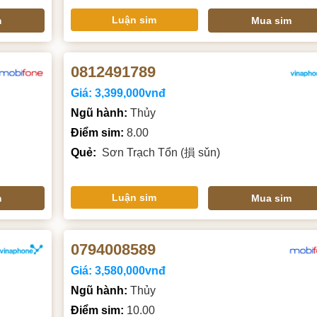
Luận sim
m
Mua sim
0812491789
Giá:
3,399,000vnđ
Ngũ hành:
Thủy
Điểm sim:
8.00
Quẻ:
Sơn Trạch Tổn (損 sǔn)
Luận sim
m
Mua sim
0794008589
Giá:
3,580,000vnđ
Ngũ hành:
Thủy
Điểm sim:
10.00