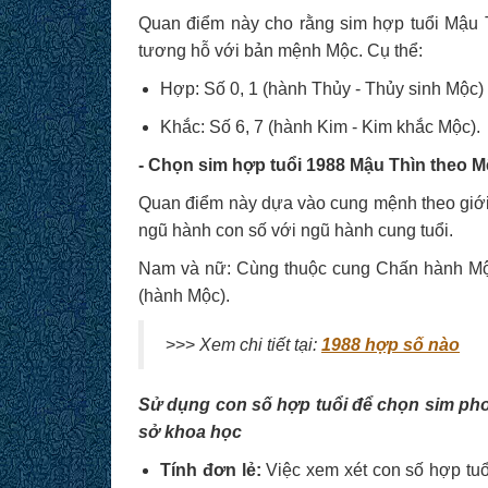
Quan điểm này cho rằng sim hợp tuổi Mậu T
tương hỗ với bản mệnh Mộc. Cụ thể:
Hợp: Số 0, 1 (hành Thủy - Thủy sinh Mộc)
Khắc: Số 6, 7 (hành Kim - Kim khắc Mộc).
- Chọn sim hợp tuổi 1988 Mậu Thìn theo M
Quan điểm này dựa vào cung mệnh theo giới 
ngũ hành con số với ngũ hành cung tuổi.
Nam và nữ: Cùng thuộc cung Chấn hành Mộc 
(hành Mộc).
>>>
Xem chi tiết tại:
1988 hợp số nào
Sử dụng con số hợp tuổi để chọn sim pho
sở khoa học
Tính đơn lẻ:
Việc xem xét con số hợp tuổ