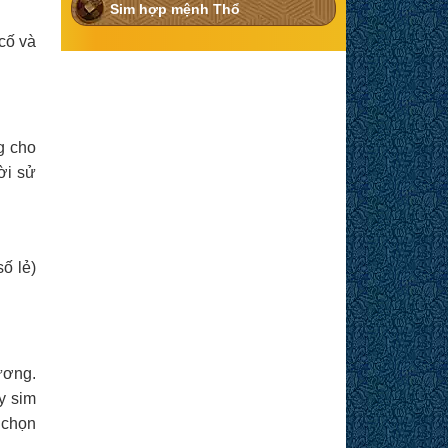
Sim hợp mệnh Thổ
cố và
g cho
ời sử
ố lẻ)
ương.
y sim
 chọn