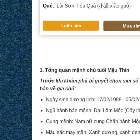
Quẻ:
Lôi Sơn Tiểu Quá (小過 xiǎo guò)
Luận sim
Mua si
1. Tổng quan mệnh chủ tuổi Mậu Thìn
Trước khi khám phá bí quyết chọn sim số 
bản về gia chủ:
Ngày sinh dương lịch: 17/02/1988 - 05/02
Ngũ hành bản mệnh: Đại Lâm Mộc (Cây lớ
Cung mệnh: Nam nữ cung Chấn hành Mộ
Màu sắc may mắn: Xanh dương, xanh đen,