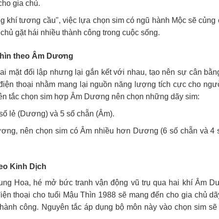
ho gia chủ.
g khí tương cầu", việc lựa chọn sim có ngũ hành Mộc sẽ củng 
hủ gặt hái nhiều thành công trong cuộc sống.
 Thìn theo Âm Dương
 mặt đối lập nhưng lại gắn kết với nhau, tạo nên sự cân bằn
iện thoại nhằm mang lại nguồn năng lượng tích cực cho ngư
n tắc chọn sim hợp Âm Dương nên chọn những dãy sim:
số lẻ (Dương) và 5 số chẵn (Âm).
ng, nên chọn sim có Âm nhiều hơn Dương (6 số chẵn và 4 s
heo Kinh Dịch
Trung Hoa, hé mở bức tranh vận động vũ trụ qua hai khí Âm D
iện thoại cho tuổi Mậu Thìn 1988 sẽ mang đến cho gia chủ dã
 thành công. Nguyên tắc áp dụng bộ môn này vào chọn sim sẽ