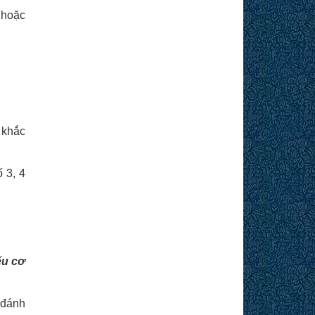
 hoặc
 khắc
 3, 4
ếu cơ
 đánh