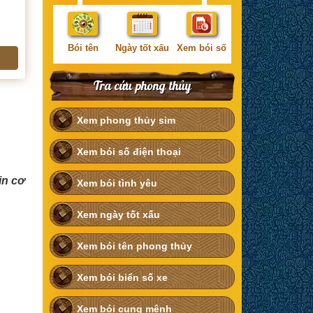
Bói tên
Ngày tốt xấu
Xem bói số
Tra cứu phong thủy
Xem phong thủy sim
Xem bói số điện thoại
in cơ
Xem bói tình yêu
Xem ngày tốt xấu
Xem bói tên phong thủy
Xem bói biển số xe
Xem bói cung mệnh