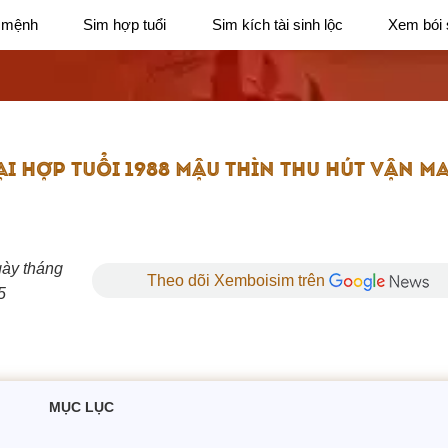
 mệnh
Sim hợp tuổi
Sim kích tài sinh lộc
Xem bói 
ẠI HỢP TUỔI 1988 MẬU THÌN THU HÚT VẬN M
Theo dõi Xemboisim trên
5
MỤC LỤC