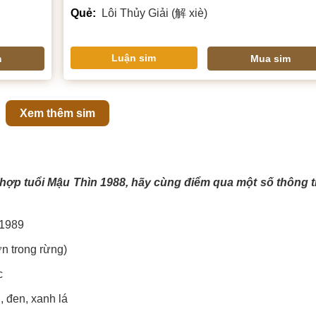
Quẻ:
Lôi Thủy Giải (解 xiè)
Luận sim
m
Mua sim
Xem thêm sim
hợp tuổi Mậu Thìn 1988, hãy cùng điểm qua một số thông t
/1989
n trong rừng)
c
 đen, xanh lá