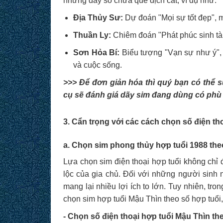
những dãy số chứa quẻ dịch cát, ví dụ như:
Địa Thủy Sư:
Dự đoán "Mọi sự tốt đẹp", 
Thuần Ly:
Chiêm đoán "Phát phúc sinh tài"
Sơn Hỏa Bí:
Biểu tượng "Vạn sự như ý",
và cuộc sống.
>>> Để đơn giản hóa thì quý bạn có th
cụ sẽ đánh giá dãy sim đang dùng có phù
3. Cẩn trọng với các cách chọn số điện th
a. Chọn sim phong thủy hợp tuổi 1988 the
Lựa chọn sim điện thoại hợp tuổi không chỉ
lộc của gia chủ. Đối với những người sinh
mang lại nhiều lợi ích to lớn. Tuy nhiên, tr
chọn sim hợp tuổi Mậu Thìn theo số hợp tuổ
- Chọn số điện thoại hợp tuổi Mậu Thìn t