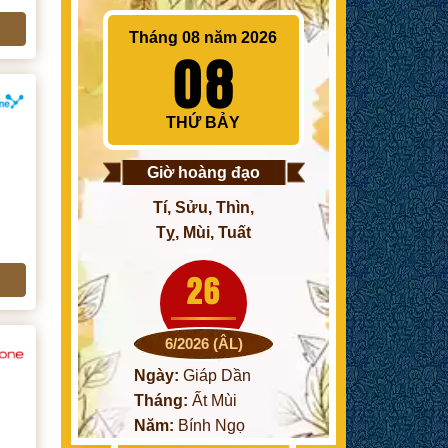
Tháng 08 năm 2026
08
THỨ BẢY
Giờ hoàng đạo
Tí, Sửu, Thìn,
Tỵ, Mùi, Tuất
26
6/2026 (ÂL)
Ngày:
Giáp Dần
Tháng:
Ất Mùi
Năm:
Bính Ngọ