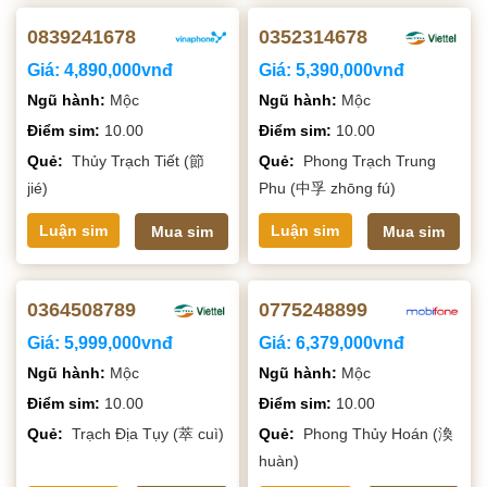
0839241678
0352314678
Giá:
4,890,000vnđ
Giá:
5,390,000vnđ
Ngũ hành:
Mộc
Ngũ hành:
Mộc
Điểm sim:
10.00
Điểm sim:
10.00
Quẻ:
Thủy Trạch Tiết (節
Quẻ:
Phong Trạch Trung
jié)
Phu (中孚 zhōng fú)
Luận sim
Luận sim
Mua sim
Mua sim
0364508789
0775248899
Giá:
5,999,000vnđ
Giá:
6,379,000vnđ
Ngũ hành:
Mộc
Ngũ hành:
Mộc
Điểm sim:
10.00
Điểm sim:
10.00
Quẻ:
Trạch Địa Tụy (萃 cuì)
Quẻ:
Phong Thủy Hoán (渙
huàn)