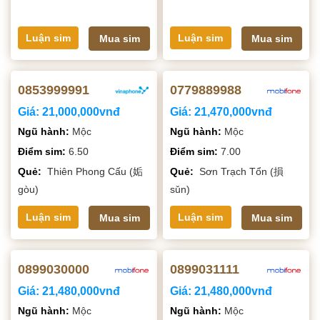
Luận sim
Luận sim
Mua sim
Mua sim
0853999991
0779889988
Giá:
21,000,000vnđ
Giá:
21,470,000vnđ
Ngũ hành:
Mộc
Ngũ hành:
Mộc
Điểm sim:
6.50
Điểm sim:
7.00
Quẻ:
Thiên Phong Cấu (姤
Quẻ:
Sơn Trạch Tổn (損
gòu)
sǔn)
Luận sim
Luận sim
Mua sim
Mua sim
0899030000
0899031111
Giá:
21,480,000vnđ
Giá:
21,480,000vnđ
Ngũ hành:
Mộc
Ngũ hành:
Mộc