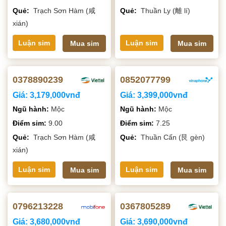
Quẻ:
Trạch Sơn Hàm (咸
Quẻ:
Thuần Ly (離 lí)
xián)
Luận sim
Luận sim
Mua sim
Mua sim
0378890239
0852077799
Giá:
3,179,000vnđ
Giá:
3,399,000vnđ
Ngũ hành:
Mộc
Ngũ hành:
Mộc
Điểm sim:
9.00
Điểm sim:
7.25
Quẻ:
Trạch Sơn Hàm (咸
Quẻ:
Thuần Cấn (艮 gèn)
xián)
Luận sim
Luận sim
Mua sim
Mua sim
0796213228
0367805289
Giá:
3,680,000vnđ
Giá:
3,690,000vnđ