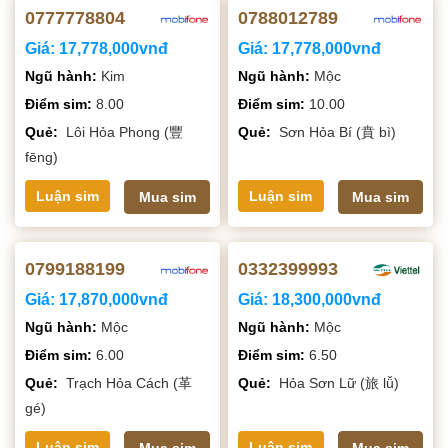
0777778804
0788012789
Giá:
17,778,000vnđ
Giá:
17,778,000vnđ
Ngũ hành:
Kim
Ngũ hành:
Mộc
Điểm sim:
8.00
Điểm sim:
10.00
Quẻ:
Lôi Hỏa Phong (豐
Quẻ:
Sơn Hỏa Bí (賁 bì)
fēng)
Luận sim
Luận sim
Mua sim
Mua sim
0799188199
0332399993
Giá:
17,870,000vnđ
Giá:
18,300,000vnđ
Ngũ hành:
Mộc
Ngũ hành:
Mộc
Điểm sim:
6.00
Điểm sim:
6.50
Quẻ:
Trạch Hỏa Cách (革
Quẻ:
Hỏa Sơn Lữ (旅 lǚ)
gé)
Luận sim
Luận sim