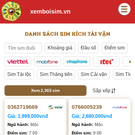
xemboisim.vn
DANH SÁCH SIM KÍCH TÀI VẬN
Khoảng giá
Đầu số
Điểm sim
Sim Tài lộc
Sim Thăng tiến
Sim Cải vận
Sim Tình
Xem
2,363
sim
Sắp xếp
0362719669
0766005239
Giá:
1,999,000vnđ
Giá:
2,680,000vnđ
Ngũ hành:
Mộc
Ngũ hành:
Mộc
Điểm sim:
7.00
Điểm sim:
9.00