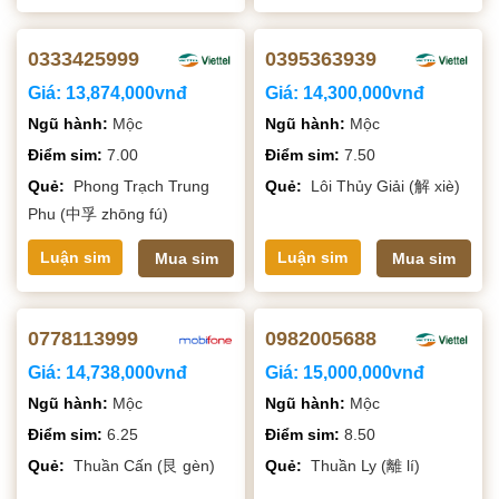
0333425999
0395363939
Giá:
13,874,000vnđ
Giá:
14,300,000vnđ
Ngũ hành:
Mộc
Ngũ hành:
Mộc
Điểm sim:
7.00
Điểm sim:
7.50
Quẻ:
Phong Trạch Trung
Quẻ:
Lôi Thủy Giải (解 xiè)
Phu (中孚 zhōng fú)
Luận sim
Luận sim
Mua sim
Mua sim
0778113999
0982005688
Giá:
14,738,000vnđ
Giá:
15,000,000vnđ
Ngũ hành:
Mộc
Ngũ hành:
Mộc
Điểm sim:
6.25
Điểm sim:
8.50
Quẻ:
Thuần Cấn (艮 gèn)
Quẻ:
Thuần Ly (離 lí)