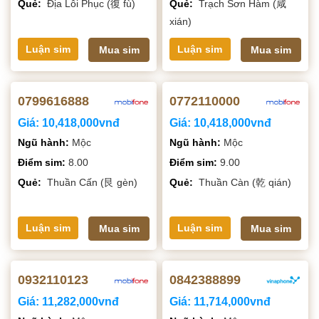
Quẻ:
Địa Lôi Phục (復 fù)
Quẻ:
Trạch Sơn Hàm (咸
xián)
Luận sim
Luận sim
Mua sim
Mua sim
0799616888
0772110000
Giá:
10,418,000vnđ
Giá:
10,418,000vnđ
Ngũ hành:
Mộc
Ngũ hành:
Mộc
Điểm sim:
8.00
Điểm sim:
9.00
Quẻ:
Thuần Cấn (艮 gèn)
Quẻ:
Thuần Càn (乾 qián)
Luận sim
Luận sim
Mua sim
Mua sim
0932110123
0842388899
Giá:
11,282,000vnđ
Giá:
11,714,000vnđ