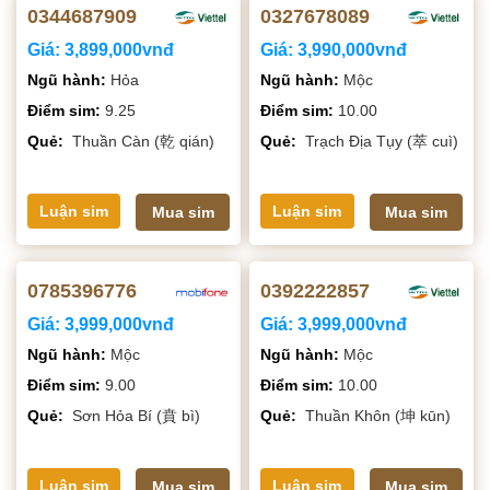
0344687909
0327678089
Giá:
3,899,000vnđ
Giá:
3,990,000vnđ
Ngũ hành:
Hỏa
Ngũ hành:
Mộc
Điểm sim:
9.25
Điểm sim:
10.00
Quẻ:
Thuần Càn (乾 qián)
Quẻ:
Trạch Địa Tụy (萃 cuì)
Luận sim
Luận sim
Mua sim
Mua sim
0785396776
0392222857
Giá:
3,999,000vnđ
Giá:
3,999,000vnđ
Ngũ hành:
Mộc
Ngũ hành:
Mộc
Điểm sim:
9.00
Điểm sim:
10.00
Quẻ:
Sơn Hỏa Bí (賁 bì)
Quẻ:
Thuần Khôn (坤 kūn)
Luận sim
Luận sim
Mua sim
Mua sim