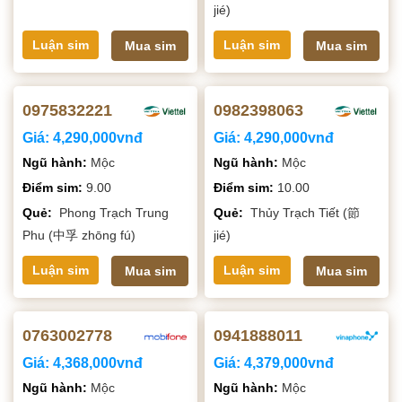
jié)
Luận sim
Luận sim
Mua sim
Mua sim
0975832221
0982398063
Giá:
4,290,000vnđ
Giá:
4,290,000vnđ
Ngũ hành:
Mộc
Ngũ hành:
Mộc
Điểm sim:
9.00
Điểm sim:
10.00
Quẻ:
Phong Trạch Trung
Quẻ:
Thủy Trạch Tiết (節
Phu (中孚 zhōng fú)
jié)
Luận sim
Luận sim
Mua sim
Mua sim
0763002778
0941888011
Giá:
4,368,000vnđ
Giá:
4,379,000vnđ
Ngũ hành:
Mộc
Ngũ hành:
Mộc