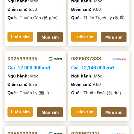
Ngũ hành:
Mộc
Ngũ hành:
Mộc
Điểm sim:
6.50
Điểm sim:
9.50
Quẻ:
Thuần Cấn (艮 gèn)
Quẻ:
Thiên Trạch Lý (履 lǚ)
Luận sim
Luận sim
Mua sim
Mua sim
0325999935
0899037888
Giá:
12,000,000vnđ
Giá:
12,146,000vnđ
Ngũ hành:
Mộc
Ngũ hành:
Mộc
Điểm sim:
6.75
Điểm sim:
9.50
Quẻ:
Thuần Ly (離 lí)
Quẻ:
Thuần Đoài (兌 duì)
Luận sim
Luận sim
Mua sim
Mua sim
0355000099
0799671111