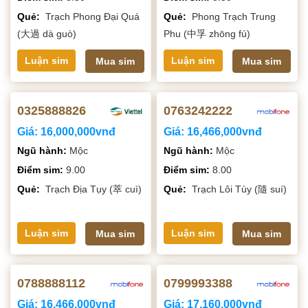
Quẻ:
Trạch Phong Đại Quá
Quẻ:
Phong Trạch Trung
(大過 dà guò)
Phu (中孚 zhōng fú)
Luận sim
Luận sim
Mua sim
Mua sim
0325888826
0763242222
Giá:
16,000,000vnđ
Giá:
16,466,000vnđ
Ngũ hành:
Mộc
Ngũ hành:
Mộc
Điểm sim:
9.00
Điểm sim:
8.00
Quẻ:
Trạch Địa Tụy (萃 cuì)
Quẻ:
Trạch Lôi Tùy (隨 suí)
Luận sim
Luận sim
Mua sim
Mua sim
0788888112
0799993388
Giá:
16,466,000vnđ
Giá:
17,160,000vnđ