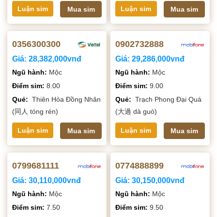
Luận sim
Luận sim
Mua sim
Mua sim
0356300300
0902732888
Giá:
28,382,000vnđ
Giá:
29,286,000vnđ
Ngũ hành:
Mộc
Ngũ hành:
Mộc
Điểm sim:
8.00
Điểm sim:
9.00
Quẻ:
Thiên Hỏa Đồng Nhân
Quẻ:
Trạch Phong Đại Quá
(同人 tóng rén)
(大過 dà guò)
Luận sim
Luận sim
Mua sim
Mua sim
0799681111
0774888899
Giá:
30,110,000vnđ
Giá:
30,150,000vnđ
Ngũ hành:
Mộc
Ngũ hành:
Mộc
Điểm sim:
7.50
Điểm sim:
9.50