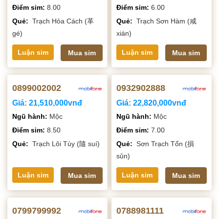
Điểm sim:
8.00
Điểm sim:
6.00
Quẻ:
Trạch Hỏa Cách (革
Quẻ:
Trạch Sơn Hàm (咸
gé)
xián)
Luận sim
Luận sim
Mua sim
Mua sim
0899002002
0932902888
Giá:
21,510,000vnđ
Giá:
22,820,000vnđ
Ngũ hành:
Mộc
Ngũ hành:
Mộc
Điểm sim:
8.50
Điểm sim:
7.00
Quẻ:
Trạch Lôi Tùy (隨 suí)
Quẻ:
Sơn Trạch Tổn (損
sǔn)
Luận sim
Luận sim
Mua sim
Mua sim
0799799992
0788981111