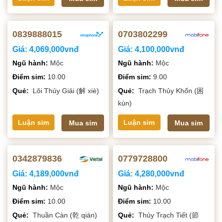
0839888015
0703802299
Giá:
4,069,000vnđ
Giá:
4,100,000vnđ
Ngũ hành:
Mộc
Ngũ hành:
Mộc
Điểm sim:
10.00
Điểm sim:
9.00
Quẻ:
Lôi Thủy Giải (解 xiè)
Quẻ:
Trạch Thủy Khốn (困
kùn)
Luận sim
Luận sim
Mua sim
Mua sim
0342879836
0779728800
Giá:
4,189,000vnđ
Giá:
4,280,000vnđ
Ngũ hành:
Mộc
Ngũ hành:
Mộc
Điểm sim:
10.00
Điểm sim:
10.00
Quẻ:
Thuần Càn (乾 qián)
Quẻ:
Thủy Trạch Tiết (節