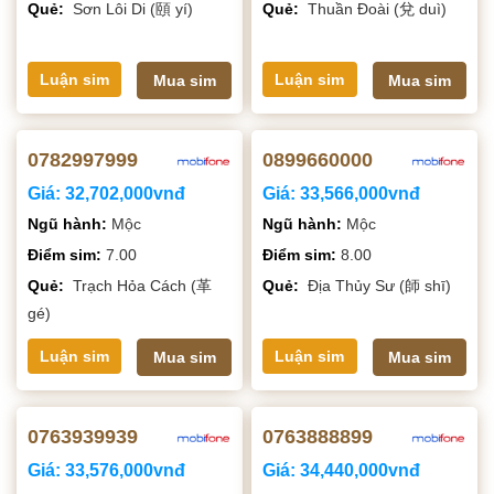
Quẻ:
Sơn Lôi Di (頤 yí)
Quẻ:
Thuần Đoài (兌 duì)
Luận sim
Luận sim
Mua sim
Mua sim
0782997999
0899660000
Giá:
32,702,000vnđ
Giá:
33,566,000vnđ
Ngũ hành:
Mộc
Ngũ hành:
Mộc
Điểm sim:
7.00
Điểm sim:
8.00
Quẻ:
Trạch Hỏa Cách (革
Quẻ:
Địa Thủy Sư (師 shī)
gé)
Luận sim
Luận sim
Mua sim
Mua sim
0763939939
0763888899
Giá:
33,576,000vnđ
Giá:
34,440,000vnđ