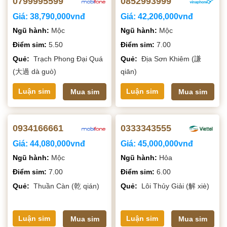
0799995599
0852993999
Giá:
38,790,000vnđ
Giá:
42,206,000vnđ
Ngũ hành:
Mộc
Ngũ hành:
Mộc
Điểm sim:
5.50
Điểm sim:
7.00
Quẻ:
Trạch Phong Đại Quá
Quẻ:
Địa Sơn Khiêm (謙
(大過 dà guò)
qiān)
Luận sim
Luận sim
Mua sim
Mua sim
0934166661
0333343555
Giá:
44,080,000vnđ
Giá:
45,000,000vnđ
Ngũ hành:
Mộc
Ngũ hành:
Hỏa
Điểm sim:
7.00
Điểm sim:
6.00
Quẻ:
Thuần Càn (乾 qián)
Quẻ:
Lôi Thủy Giải (解 xiè)
Luận sim
Luận sim
Mua sim
Mua sim