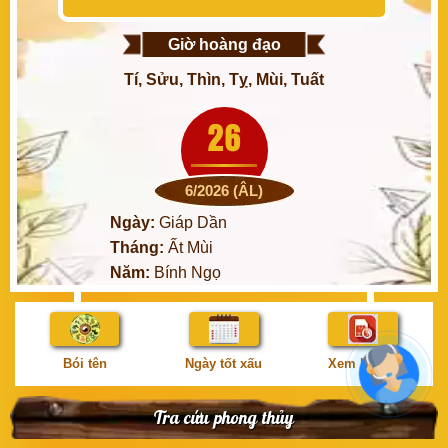
Giờ hoàng đạo
Tí, Sửu, Thìn, Tỵ, Mùi, Tuất
26
6/2026 (ÂL)
Ngày:
Giáp Dần
Tháng:
Ất Mùi
Năm:
Bính Ngọ
Bói tên
Ngày tốt xấu
Xem bói số
Tra cứu phong thủy