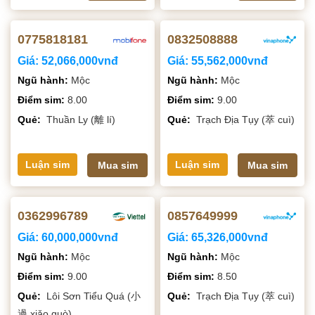
0775818181
0832508888
Giá:
52,066,000vnđ
Giá:
55,562,000vnđ
Ngũ hành:
Mộc
Ngũ hành:
Mộc
Điểm sim:
8.00
Điểm sim:
9.00
Quẻ:
Thuần Ly (離 lí)
Quẻ:
Trạch Địa Tụy (萃 cuì)
Luận sim
Luận sim
Mua sim
Mua sim
0362996789
0857649999
Giá:
60,000,000vnđ
Giá:
65,326,000vnđ
Ngũ hành:
Mộc
Ngũ hành:
Mộc
Điểm sim:
9.00
Điểm sim:
8.50
Quẻ:
Lôi Sơn Tiểu Quá (小
Quẻ:
Trạch Địa Tụy (萃 cuì)
過 xiǎo guò)