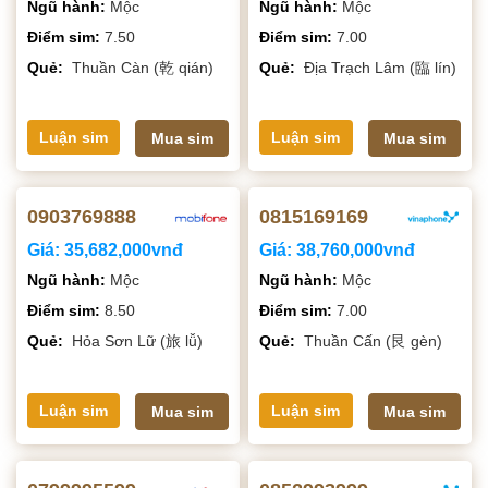
Ngũ hành:
Mộc
Ngũ hành:
Mộc
Điểm sim:
7.50
Điểm sim:
7.00
Quẻ:
Thuần Càn (乾 qián)
Quẻ:
Địa Trạch Lâm (臨 lín)
Luận sim
Luận sim
Mua sim
Mua sim
0903769888
0815169169
Giá:
35,682,000vnđ
Giá:
38,760,000vnđ
Ngũ hành:
Mộc
Ngũ hành:
Mộc
Điểm sim:
8.50
Điểm sim:
7.00
Quẻ:
Hỏa Sơn Lữ (旅 lǚ)
Quẻ:
Thuần Cấn (艮 gèn)
Luận sim
Luận sim
Mua sim
Mua sim