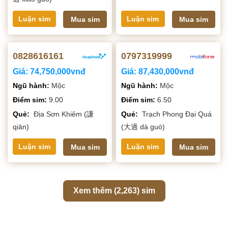
Luận sim
Luận sim
Mua sim
Mua sim
0828616161
0797319999
Giá:
74,750,000vnđ
Giá:
87,430,000vnđ
Ngũ hành:
Mộc
Ngũ hành:
Mộc
Điểm sim:
9.00
Điểm sim:
6.50
Quẻ:
Địa Sơn Khiêm (謙
Quẻ:
Trạch Phong Đại Quá
qiān)
(大過 dà guò)
Luận sim
Luận sim
Mua sim
Mua sim
Xem thêm (2,263) sim