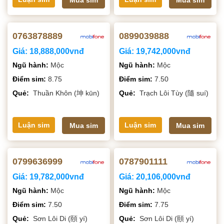
Mua sim
Mua sim
0763878889
0899039888
Giá:
18,888,000vnđ
Giá:
19,742,000vnđ
Ngũ hành:
Mộc
Ngũ hành:
Mộc
Điểm sim:
8.75
Điểm sim:
7.50
Quẻ:
Thuần Khôn (坤 kūn)
Quẻ:
Trạch Lôi Tùy (隨 suí)
Luận sim
Luận sim
Mua sim
Mua sim
0799636999
0787901111
Giá:
19,782,000vnđ
Giá:
20,106,000vnđ
Ngũ hành:
Mộc
Ngũ hành:
Mộc
Điểm sim:
7.50
Điểm sim:
7.75
Quẻ:
Sơn Lôi Di (頤 yí)
Quẻ:
Sơn Lôi Di (頤 yí)