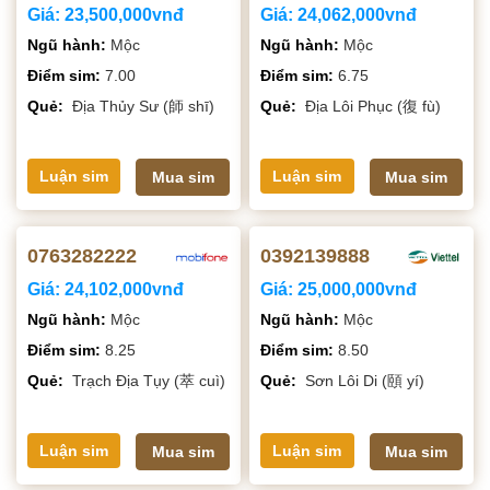
Giá:
23,500,000vnđ
Giá:
24,062,000vnđ
Ngũ hành:
Mộc
Ngũ hành:
Mộc
Điểm sim:
7.00
Điểm sim:
6.75
Quẻ:
Địa Thủy Sư (師 shī)
Quẻ:
Địa Lôi Phục (復 fù)
Luận sim
Luận sim
Mua sim
Mua sim
0763282222
0392139888
Giá:
24,102,000vnđ
Giá:
25,000,000vnđ
Ngũ hành:
Mộc
Ngũ hành:
Mộc
Điểm sim:
8.25
Điểm sim:
8.50
Quẻ:
Trạch Địa Tụy (萃 cuì)
Quẻ:
Sơn Lôi Di (頤 yí)
Luận sim
Luận sim
Mua sim
Mua sim