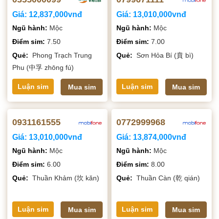
Giá:
12,837,000vnđ
Giá:
13,010,000vnđ
Ngũ hành:
Mộc
Ngũ hành:
Mộc
Điểm sim:
7.50
Điểm sim:
7.00
Quẻ:
Phong Trạch Trung
Quẻ:
Sơn Hỏa Bí (賁 bì)
Phu (中孚 zhōng fú)
Luận sim
Luận sim
Mua sim
Mua sim
0931161555
0772999968
Giá:
13,010,000vnđ
Giá:
13,874,000vnđ
Ngũ hành:
Mộc
Ngũ hành:
Mộc
Điểm sim:
6.00
Điểm sim:
8.00
Quẻ:
Thuần Khảm (坎 kǎn)
Quẻ:
Thuần Càn (乾 qián)
Luận sim
Luận sim
Mua sim
Mua sim