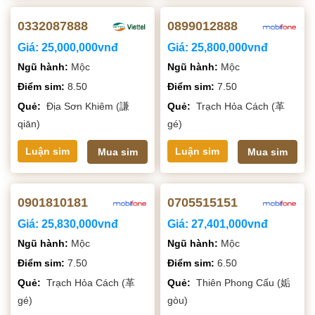
0332087888
0899012888
Giá:
25,000,000vnđ
Giá:
25,800,000vnđ
Ngũ hành:
Mộc
Ngũ hành:
Mộc
Điểm sim:
8.50
Điểm sim:
7.50
Quẻ:
Địa Sơn Khiêm (謙
Quẻ:
Trạch Hỏa Cách (革
qiān)
gé)
Luận sim
Luận sim
Mua sim
Mua sim
0901810181
0705515151
Giá:
25,830,000vnđ
Giá:
27,401,000vnđ
Ngũ hành:
Mộc
Ngũ hành:
Mộc
Điểm sim:
7.50
Điểm sim:
6.50
Quẻ:
Trạch Hỏa Cách (革
Quẻ:
Thiên Phong Cấu (姤
gé)
gòu)