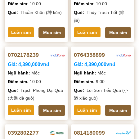
Điểm sim:
10.00
Điểm sim:
10.00
Quẻ:
Thuần Khôn (坤 kūn)
Quẻ:
Thủy Trạch Tiết (節
jié)
Luận sim
Luận sim
Mua sim
Mua sim
0702178239
0764358899
Giá:
4,390,000vnđ
Giá:
4,390,000vnđ
Ngũ hành:
Mộc
Ngũ hành:
Mộc
Điểm sim:
10.00
Điểm sim:
9.00
Quẻ:
Trạch Phong Đại Quá
Quẻ:
Lôi Sơn Tiểu Quá (小
(大過 dà guò)
過 xiǎo guò)
Luận sim
Luận sim
Mua sim
Mua sim
0392802277
0814180099