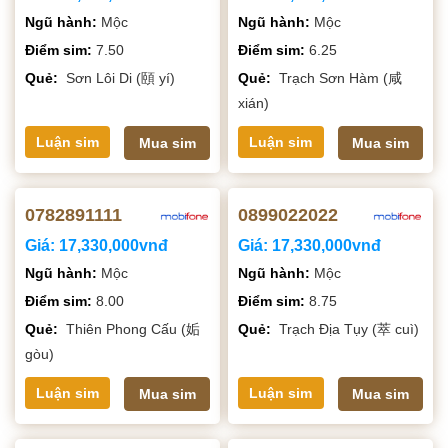
Ngũ hành:
Mộc
Ngũ hành:
Mộc
Điểm sim:
7.50
Điểm sim:
6.25
Quẻ:
Sơn Lôi Di (頤 yí)
Quẻ:
Trạch Sơn Hàm (咸
xián)
Luận sim
Luận sim
Mua sim
Mua sim
0782891111
0899022022
Giá:
17,330,000vnđ
Giá:
17,330,000vnđ
Ngũ hành:
Mộc
Ngũ hành:
Mộc
Điểm sim:
8.00
Điểm sim:
8.75
Quẻ:
Thiên Phong Cấu (姤
Quẻ:
Trạch Địa Tụy (萃 cuì)
gòu)
Luận sim
Luận sim
Mua sim
Mua sim