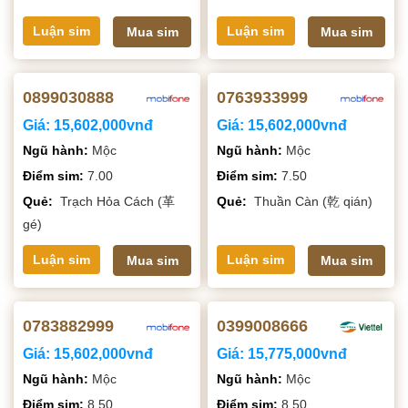
Luận sim
Luận sim
Mua sim
Mua sim
0899030888
0763933999
Giá:
15,602,000vnđ
Giá:
15,602,000vnđ
Ngũ hành:
Mộc
Ngũ hành:
Mộc
Điểm sim:
7.00
Điểm sim:
7.50
Quẻ:
Trạch Hỏa Cách (革
Quẻ:
Thuần Càn (乾 qián)
gé)
Luận sim
Luận sim
Mua sim
Mua sim
0783882999
0399008666
Giá:
15,602,000vnđ
Giá:
15,775,000vnđ
Ngũ hành:
Mộc
Ngũ hành:
Mộc
Điểm sim:
8.50
Điểm sim:
8.50