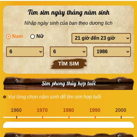
Tìm sim ngày tháng năm sinh
Nhập ngày sinh của bạn theo dương lịch
Nam
Nữ
Giờ
sinh
Ngày
Tháng
Năm
sinh
sinh
sinh
TÌM SIM
Sim phong thủy hợp tuổi
Vui lòng chọn năm sinh để tìm sim hợp tuổi
1960
1970
1980
1990
2000