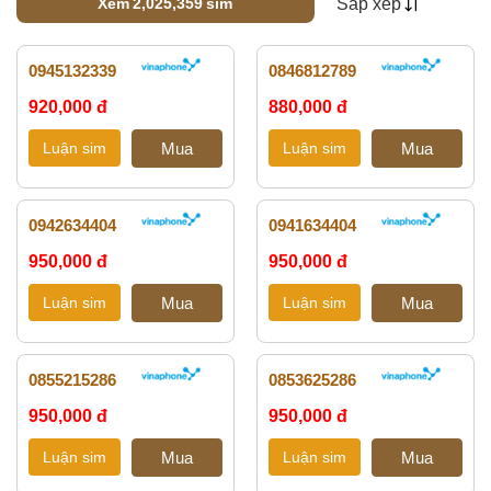
Xem
2,025,359
sim
Sắp xếp
Loading...
0945132339
0846812789
920,000 đ
880,000 đ
0942634404
0941634404
950,000 đ
950,000 đ
0855215286
0853625286
950,000 đ
950,000 đ