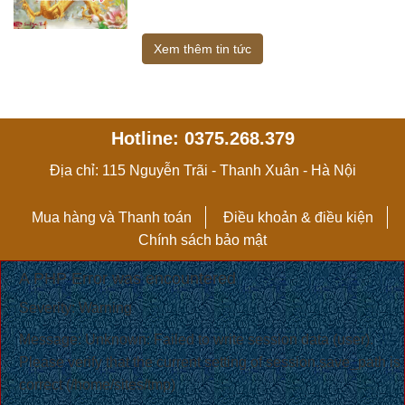
Xem thêm tin tức
Hotline: 0375.268.379
Địa chỉ: 115 Nguyễn Trãi - Thanh Xuân - Hà Nội
Mua hàng và Thanh toán
Điều khoản & điều kiện
Chính sách bảo mật
A PHP Error was encountered
Severity: Warning
Message: Unknown: Failed to write session data (user).
Please verify that the current setting of session.save_path is
correct (/home/sites/tmp)