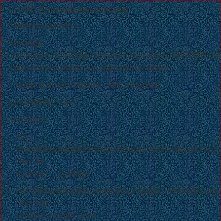
A PHP Error was encountered
Severity: Warning
Message:
fopen(/home/sites/tmp/xemboisimvn_session0f64095f59a
failed to open stream: No space left on device
Filename: drivers/Session_files_driver.php
Line Number: 157
Backtrace:
File:
/home/sites/web/xemboisim.vn/public_html/application/cont
Line: 34
Function: __construct
File: /home/sites/web/xemboisim.vn/public_html/index.php
Line: 328
Function: require_once