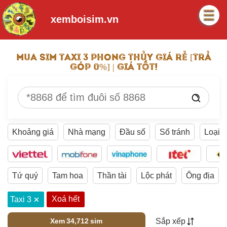
xemboisim.vn
MUA SIM TAXI 3 PHONG THỦY GIÁ RẺ [TRẢ
GÓP 0%] | GIÁ TỐT!
Nhập
số
sim
để
Khoảng giá
Nhà mạng
Đầu số
Số tránh
Loại 
tìm
kiếm
Tứ quý
Tam hoa
Thần tài
Lộc phát
Ông địa
Xoá hết
Taxi 3
Xem
34,712
sim
Sắp xếp
Loading...