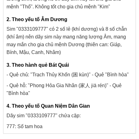
mệnh "Thổ". Không tốt cho gia chủ mệnh "Kim"
2. Theo yếu tố Âm Dương
Sim "0333109777" có 2 số lẻ (khí dương) và 8 số chẵn
(khí âm) nên dãy sim này mang năng lượng Âm, mang
may mắn cho gia chủ mệnh Dương (thiên can: Giáp,
Bính, Mậu, Canh, Nhâm)
3. Theo hành quẻ Bát Quái
- Quẻ chủ: "Trạch Thủy Khốn (困 kùn)" - Quẻ "Bình hòa"
- Quẻ hỗ: "Phong Hỏa Gia Nhân (家人 jiā rén)" - Quẻ
"Bình hòa"
4. Theo yếu tố Quan Niệm Dân Gian
Dãy sim "0333109777" chứa cặp:
777: Số tam hoa