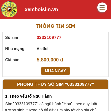
xemboisim.vn
Thông tin sim
0333109777
Số sim
Nhà mạng
Viettel
5,800,000 đ
Giá bán
MUA NGAY
PHONG THỦY SỐ SIM "0333109777"
1. Theo yếu tố Ngũ Hành
Sim "0333109777" có ngũ hành "Hỏa", theo quy luật
tương sinh, tương hỗ thì dãy sim này tốt cho gia chủ