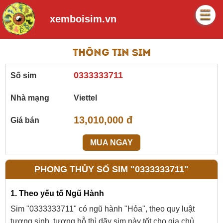
xemboisim.vn
Thông tin sim
0333333711
Số sim
Nhà mạng
Viettel
13,010,000 đ
Giá bán
MUA NGAY
PHONG THỦY SỐ SIM "0333333711"
1. Theo yếu tố Ngũ Hành
Sim "0333333711" có ngũ hành "Hỏa", theo quy luật
tương sinh, tương hỗ thì dãy sim này tốt cho gia chủ