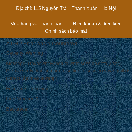
Địa chỉ: 115 Nguyễn Trãi - Thanh Xuân - Hà Nội
Mua hàng và Thanh toán
Điều khoản & điều kiện
Chính sách bảo mật
A PHP Error was encountered
Severity: Warning
Message: Unknown: Failed to write session data (user).
Please verify that the current setting of session.save_path is
correct (/home/sites/tmp)
Filename: Unknown
Line Number: 0
Backtrace: