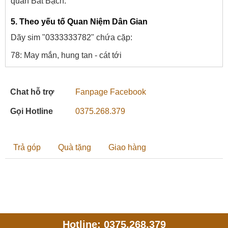
quản Bát Bạch.
5. Theo yếu tố Quan Niệm Dân Gian
Dãy sim "0333333782" chứa cặp:
78: May mắn, hung tan - cát tới
Chat hỗ trợ
Fanpage Facebook
Gọi Hotline
0375.268.379
Trả góp
Quà tặng
Giao hàng
Hotline: 0375.268.379