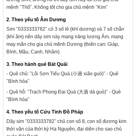
mệnh "Thổ". Không tốt cho gia chủ mệnh "Kim"
2. Theo yếu tố Âm Dương
Sim "0333333782" có 3 số lẻ (khí dương) và 7 số chẵn
(khí âm) nên dãy sim này mang năng lượng Âm, mang
may mắn cho gia chủ mệnh Dương (thiên can: Giáp,
Bính, Mậu, Canh, Nhâm)
3. Theo hành quẻ Bát Quái
- Quẻ chủ: "Lôi Sơn Tiểu Quá (小過 xiǎo guò)" - Quẻ
"Bình hòa"
- Quẻ hỗ: "Trạch Phong Đại Quá (大過 dà guò)" - Quẻ
"Bình hòa"
4. Theo yếu tố Cửu Tinh Đồ Pháp
Dãy sim "0333333782" chủ con số 8, con số đương kim
thời vận của thời kỳ Hạ Nguyên, đại diện cho sao chủ