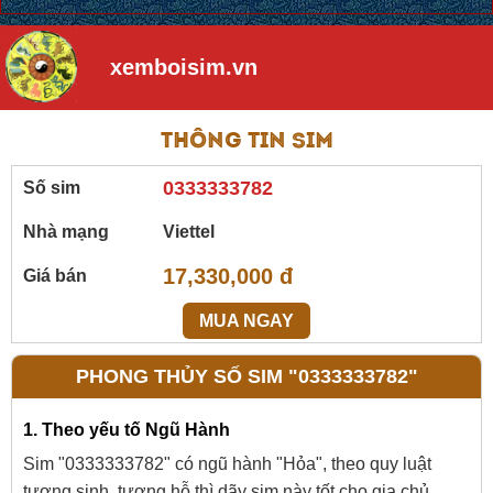
xemboisim.vn
Thông tin sim
0333333782
Số sim
Nhà mạng
Viettel
17,330,000 đ
Giá bán
MUA NGAY
PHONG THỦY SỐ SIM "0333333782"
1. Theo yếu tố Ngũ Hành
Sim "0333333782" có ngũ hành "Hỏa", theo quy luật
tương sinh, tương hỗ thì dãy sim này tốt cho gia chủ