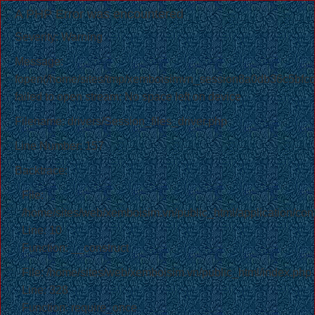
A PHP Error was encountered
Severity: Warning
Message:
fopen(/home/sites/tmp/xemboisimvn_session8a0db36c5bfc
failed to open stream: No space left on device
Filename: drivers/Session_files_driver.php
Line Number: 157
Backtrace:
File:
/home/sites/web/xemboisim.vn/public_html/application/cont
Line: 10
Function: __construct
File: /home/sites/web/xemboisim.vn/public_html/index.php
Line: 328
Function: require_once