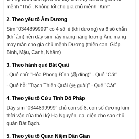
mệnh "Thổ". Không tốt cho gia chủ mệnh "Kim"
2. Theo yếu tố Âm Dương
Sim "0344899999" có 4 số lẻ (khí dương) và 6 số chẵn
(khí âm) nên dãy sim này mang năng lượng Âm, mang
may mắn cho gia chủ mệnh Dương (thiên can: Giáp,
Bính, Mậu, Canh, Nhâm)
3. Theo hành quẻ Bát Quái
- Quẻ chủ: "Hỏa Phong Đỉnh (鼎 dǐng)" - Quẻ "Cát"
- Quẻ hỗ: "Trạch Thiên Quải (夬 guài)" - Quẻ "Cát"
4. Theo yếu tố Cửu Tinh Đồ Pháp
Dãy sim "0344899999" chủ con số 8, con số đương kim
thời vận của thời kỳ Hạ Nguyên, đại diện cho sao chủ
quản Bát Bạch.
5. Theo yếu tố Quan Niệm Dân Gian