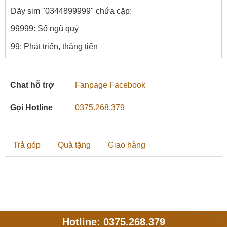
Dãy sim "0344899999" chứa cặp:
99999: Số ngũ quý
99: Phát triển, thăng tiến
Chat hỗ trợ
Fanpage Facebook
Gọi Hotline
0375.268.379
Trả góp
Quà tặng
Giao hàng
Hotline: 0375.268.379