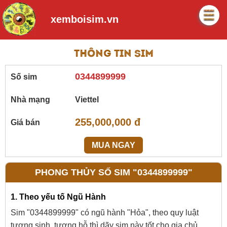
xemboisim.vn
Thông tin sim
0344899999
Số sim
Nhà mạng
Viettel
255,000,000 đ
Giá bán
MUA NGAY
PHONG THỦY SỐ SIM "0344899999"
1. Theo yếu tố Ngũ Hành
Sim "0344899999" có ngũ hành "Hỏa", theo quy luật
tương sinh, tương hỗ thì dãy sim này tốt cho gia chủ