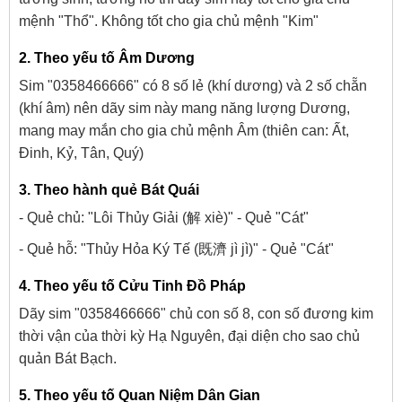
mệnh "Thổ". Không tốt cho gia chủ mệnh "Kim"
2. Theo yếu tố Âm Dương
Sim "0358466666" có 8 số lẻ (khí dương) và 2 số chẵn
(khí âm) nên dãy sim này mang năng lượng Dương,
mang may mắn cho gia chủ mệnh Âm (thiên can: Ất,
Đinh, Kỷ, Tân, Quý)
3. Theo hành quẻ Bát Quái
- Quẻ chủ: "Lôi Thủy Giải (解 xiè)" - Quẻ "Cát"
- Quẻ hỗ: "Thủy Hỏa Ký Tế (既濟 jì jì)" - Quẻ "Cát"
4. Theo yếu tố Cửu Tinh Đồ Pháp
Dãy sim "0358466666" chủ con số 8, con số đương kim
thời vận của thời kỳ Hạ Nguyên, đại diện cho sao chủ
quản Bát Bạch.
5. Theo yếu tố Quan Niệm Dân Gian