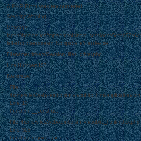
A PHP Error was encountered
Severity: Warning
Message:
fopen(/home/sites/tmp/xemboisimvn_sessionce5cecb57e6
failed to open stream: No space left on device
Filename: drivers/Session_files_driver.php
Line Number: 157
Backtrace:
File:
/home/sites/web/xemboisim.vn/public_html/application/cont
Line: 10
Function: __construct
File: /home/sites/web/xemboisim.vn/public_html/index.php
Line: 328
Function: require_once