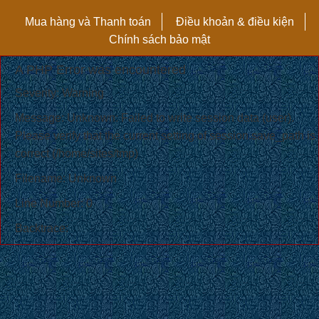
Mua hàng và Thanh toán
Điều khoản & điều kiện
Chính sách bảo mật
A PHP Error was encountered
Severity: Warning
Message: Unknown: Failed to write session data (user).
Please verify that the current setting of session.save_path is
correct (/home/sites/tmp)
Filename: Unknown
Line Number: 0
Backtrace: