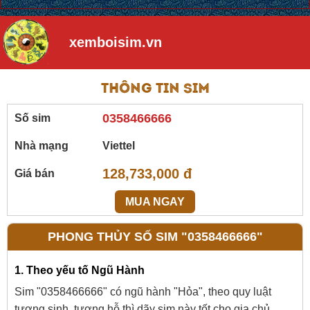
xemboisim.vn
Thông tin sim
0358466666
Số sim
Nhà mạng
Viettel
128,733,000 đ
Giá bán
MUA NGAY
PHONG THỦY SỐ SIM "0358466666"
1. Theo yếu tố Ngũ Hành
Sim "0358466666" có ngũ hành "Hỏa", theo quy luật
tương sinh, tương hỗ thì dãy sim này tốt cho gia chủ