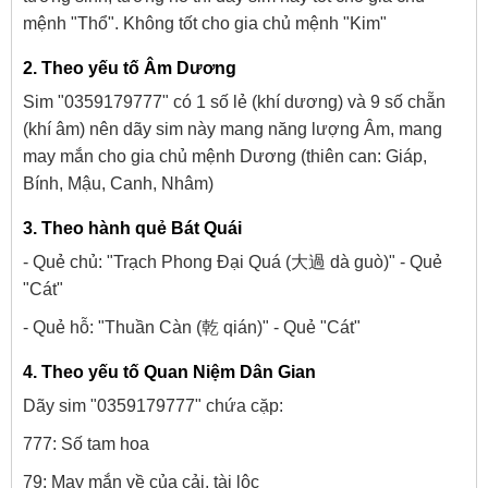
mệnh "Thổ". Không tốt cho gia chủ mệnh "Kim"
2. Theo yếu tố Âm Dương
Sim "0359179777" có 1 số lẻ (khí dương) và 9 số chẵn
(khí âm) nên dãy sim này mang năng lượng Âm, mang
may mắn cho gia chủ mệnh Dương (thiên can: Giáp,
Bính, Mậu, Canh, Nhâm)
3. Theo hành quẻ Bát Quái
- Quẻ chủ: "Trạch Phong Đại Quá (大過 dà guò)" - Quẻ
"Cát"
- Quẻ hỗ: "Thuần Càn (乾 qián)" - Quẻ "Cát"
4. Theo yếu tố Quan Niệm Dân Gian
Dãy sim "0359179777" chứa cặp:
777: Số tam hoa
79: May mắn về của cải, tài lộc