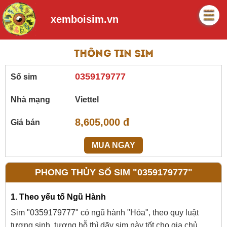
xemboisim.vn
Thông tin sim
0359179777
Số sim
Nhà mạng
Viettel
8,605,000 đ
Giá bán
MUA NGAY
PHONG THỦY SỐ SIM "0359179777"
1. Theo yếu tố Ngũ Hành
Sim "0359179777" có ngũ hành "Hỏa", theo quy luật
tương sinh, tương hỗ thì dãy sim này tốt cho gia chủ