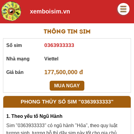
xemboisim.vn
Thông tin sim
0363933333
Số sim
Nhà mạng
Viettel
177,500,000 đ
Giá bán
MUA NGAY
PHONG THỦY SỐ SIM "0363933333"
1. Theo yếu tố Ngũ Hành
Sim "0363933333" có ngũ hành "Hỏa", theo quy luật
tương sinh, tương hỗ thì dãy sim này tốt cho gia chủ