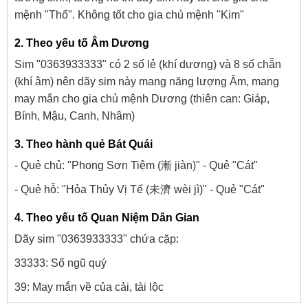
mệnh "Thổ". Không tốt cho gia chủ mệnh "Kim"
2. Theo yếu tố Âm Dương
Sim "0363933333" có 2 số lẻ (khí dương) và 8 số chẵn
(khí âm) nên dãy sim này mang năng lượng Âm, mang
may mắn cho gia chủ mệnh Dương (thiên can: Giáp,
Bính, Mậu, Canh, Nhâm)
3. Theo hành quẻ Bát Quái
- Quẻ chủ: "Phong Sơn Tiệm (漸 jiàn)" - Quẻ "Cát"
- Quẻ hỗ: "Hỏa Thủy Vị Tế (未濟 wèi jì)" - Quẻ "Cát"
4. Theo yếu tố Quan Niệm Dân Gian
Dãy sim "0363933333" chứa cặp:
33333: Số ngũ quý
39: May mắn về của cải, tài lộc