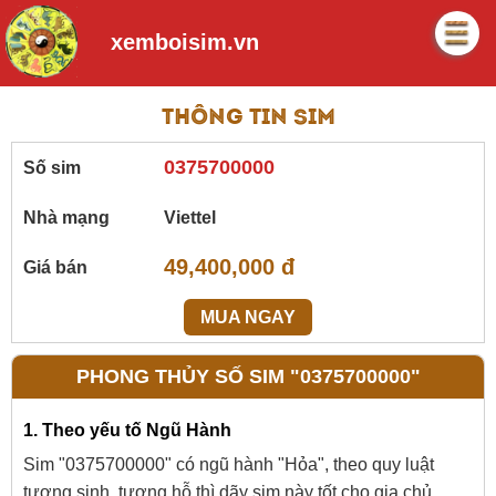
xemboisim.vn
Thông tin sim
0375700000
Số sim
Nhà mạng
Viettel
49,400,000 đ
Giá bán
MUA NGAY
PHONG THỦY SỐ SIM "0375700000"
1. Theo yếu tố Ngũ Hành
Sim "0375700000" có ngũ hành "Hỏa", theo quy luật
tương sinh, tương hỗ thì dãy sim này tốt cho gia chủ