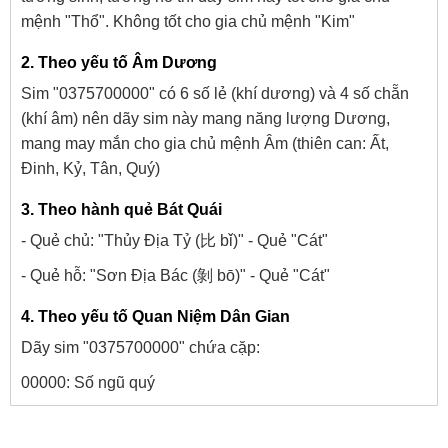
mệnh "Thổ". Không tốt cho gia chủ mệnh "Kim"
2. Theo yếu tố Âm Dương
Sim "0375700000" có 6 số lẻ (khí dương) và 4 số chẵn
(khí âm) nên dãy sim này mang năng lượng Dương,
mang may mắn cho gia chủ mệnh Âm (thiên can: Ất,
Đinh, Kỷ, Tân, Quý)
3. Theo hành quẻ Bát Quái
- Quẻ chủ: "Thủy Địa Tỷ (比 bǐ)" - Quẻ "Cát"
- Quẻ hỗ: "Sơn Địa Bác (剝 bō)" - Quẻ "Cát"
4. Theo yếu tố Quan Niệm Dân Gian
Dãy sim "0375700000" chứa cặp:
00000: Số ngũ quý