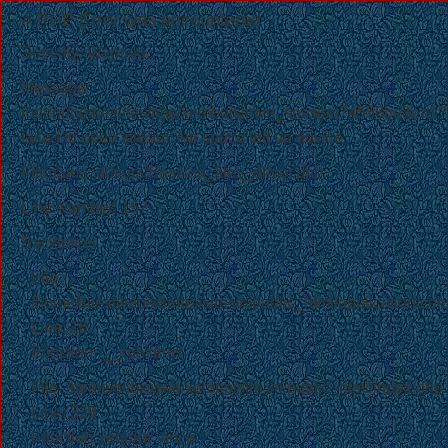
A PHP Error was encountered
Severity: Warning
Message:
fopen(/home/sites/tmp/xemboisimvn_session74558be3ea
failed to open stream: No space left on device
Filename: drivers/Session_files_driver.php
Line Number: 157
Backtrace:
File:
/home/sites/web/xemboisim.vn/public_html/application/cont
Line: 10
Function: __construct
File: /home/sites/web/xemboisim.vn/public_html/index.php
Line: 328
Function: require_once