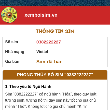
xemboisim.vn
Thông tin sim
0382222227
Số sim
Nhà mạng
Viettel
Sim đã bán
Giá bán
PHONG THỦY SỐ SIM "0382222227"
1. Theo yếu tố Ngũ Hành
Sim "0382222227" có ngũ hành "Hỏa", theo quy luật
tương sinh, tương hỗ thì dãy sim này tốt cho gia chủ
mệnh "Thổ". Không tốt cho gia chủ mệnh "Kim"