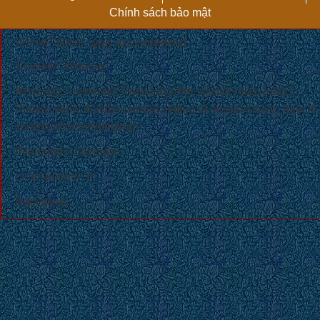
Chính sách bảo mật
A PHP Error was encountered
Severity: Warning
Message: Unknown: Failed to write session data (user).
Please verify that the current setting of session.save_path is
correct (/home/sites/tmp)
Filename: Unknown
Line Number: 0
Backtrace: