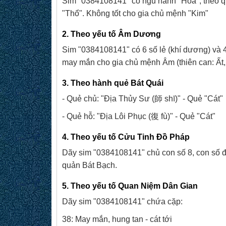
Sim "0384108141" có ngũ hành "Hỏa", theo quy
"Thổ". Không tốt cho gia chủ mệnh "Kim"
2. Theo yếu tố Âm Dương
Sim "0384108141" có 6 số lẻ (khí dương) và
may mắn cho gia chủ mệnh Âm (thiên can: Ất,
3. Theo hành quẻ Bát Quái
- Quẻ chủ: "Địa Thủy Sư (師 shī)" - Quẻ "Cát"
- Quẻ hỗ: "Địa Lôi Phục (復 fù)" - Quẻ "Cát"
4. Theo yếu tố Cửu Tinh Đồ Pháp
Dãy sim "0384108141" chủ con số 8, con số đ
quản Bát Bạch.
5. Theo yếu tố Quan Niệm Dân Gian
Dãy sim "0384108141" chứa cặp:
38: May mắn, hung tan - cát tới