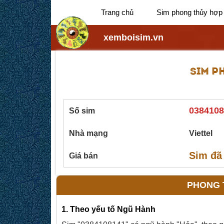
Trang chủ
Sim phong thủy hợp
xemboisim.vn
SIM P
0384108
Số sim
Nhà mạng
Viettel
Sim đã
Giá bán
PHONG T
1. Theo yếu tố Ngũ Hành