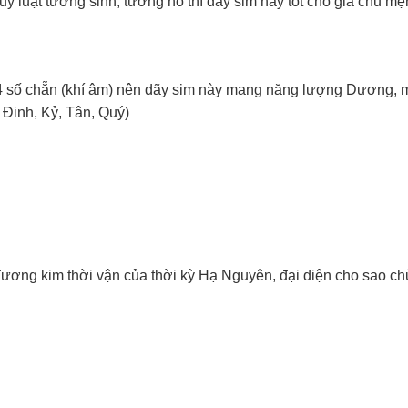
 luật tương sinh, tương hỗ thì dãy sim này tốt cho gia chủ m
 4 số chẵn (khí âm) nên dãy sim này mang năng lượng Dương,
 Đinh, Kỷ, Tân, Quý)
ương kim thời vận của thời kỳ Hạ Nguyên, đại diện cho sao ch