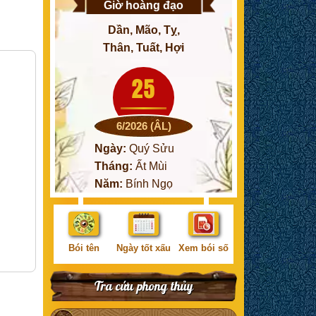
Giờ hoàng đạo
Dần, Mão, Tỵ,
Thân, Tuất, Hợi
25
6/2026 (ÂL)
Ngày:
Quý Sửu
Tháng:
Ất Mùi
Năm:
Bính Ngọ
Bói tên
Ngày tốt xấu
Xem bói số
Tra cứu phong thủy