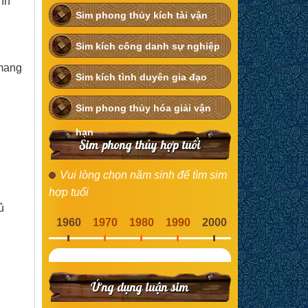
ệnh
Sim phong thủy kích tài vận
Sim kích công danh sự nghiệp
 mang
Sim kích tình duyên gia đạo
Sim phong thủy hóa giải vận
hạn
Sim phong thủy hợp tuổi
Vui lòng chọn năm sinh để tìm sim
hợp tuổi
ủ
1960
1970
1980
1990
2000
Ứng dụng luận sim