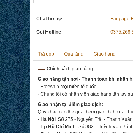
Chat hỗ trợ
Fanpage 
Gọi Hotline
0375.268.
Trả góp
Quà tặng
Giao hàng
Chính sách giao hàng
Giao hàng tận nơi - Thanh toán khi nhận 
- Freeship mọi miền tổ quốc
- Chúng tôi có nhân viên giao hàng tận tay q
Giao nhận tại điểm giao dịch:
Quý khách có thể qua điểm giao dịch của chún
-
Hà Nội
: Số 275 - Nguyễn Trãi - Thanh Xuân
-
T.p
Hồ Chí Minh:
Số 382 - Huỳnh Văn Bánh 