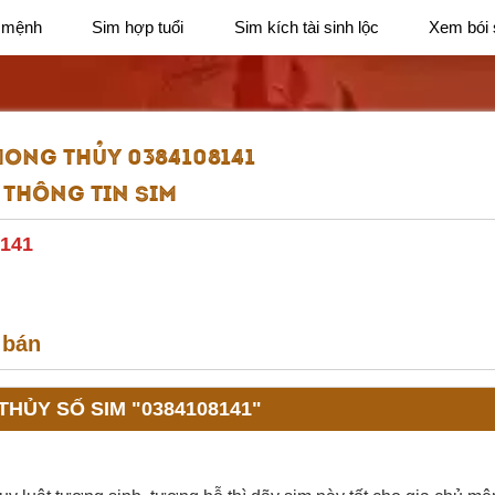
 mệnh
Sim hợp tuổi
Sim kích tài sinh lộc
Xem bói 
HONG THỦY 0384108141
Thông tin sim
141
 bán
HỦY SỐ SIM "0384108141"