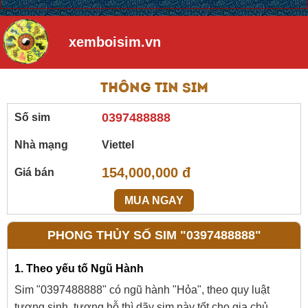
xemboisim.vn
Thông tin sim
0397488888
Số sim
Nhà mạng
Viettel
154,000,000 đ
Giá bán
MUA NGAY
PHONG THỦY SỐ SIM "0397488888"
1. Theo yếu tố Ngũ Hành
Sim "0397488888" có ngũ hành "Hỏa", theo quy luật
tương sinh, tương hỗ thì dãy sim này tốt cho gia chủ