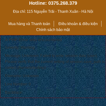
Hotline: 0375.268.379
Địa chỉ: 115 Nguyễn Trãi - Thanh Xuân - Hà Nội
Mua hàng và Thanh toán
Điều khoản & điều kiện
Chính sách bảo mật
A PHP Error was encountered
Severity: Warning
Message: Unknown: Failed to write session data (user).
Please verify that the current setting of session.save_path is
correct (/home/sites/tmp)
Filename: Unknown
Line Number: 0
Backtrace: