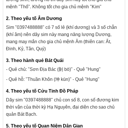
mệnh "Thổ". Không tốt cho gia chủ mệnh "Kim"
2. Theo yếu tố Âm Dương
Sim "0397488888" có 7 số lẻ (khí dương) và 3 số chẵn
(khí âm) nên dãy sim này mang năng lượng Dương,
mang may mắn cho gia chủ mệnh Âm (thiên can: Ất,
Đinh, Kỷ, Tân, Quý)
3. Theo hành quẻ Bát Quái
- Quẻ chủ: "Sơn Địa Bác (剝 bō)" - Quẻ "Hung"
- Quẻ hỗ: "Thuần Khôn (坤 kūn)" - Quẻ "Hung"
4. Theo yếu tố Cửu Tinh Đồ Pháp
Dãy sim "0397488888" chủ con số 8, con số đương kim
thời vận của thời kỳ Hạ Nguyên, đại diện cho sao chủ
quản Bát Bạch.
5. Theo yếu tố Quan Niệm Dân Gian