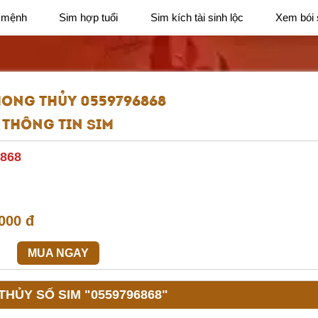
 mệnh
Sim hợp tuổi
Sim kích tài sinh lộc
Xem bói 
HONG THỦY 0559796868
Thông tin sim
868
000 đ
MUA NGAY
HỦY SỐ SIM "0559796868"