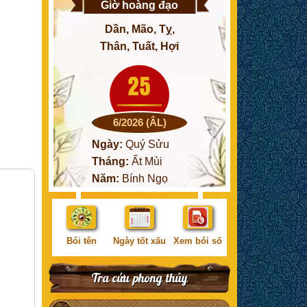
Giờ hoàng đạo
Dần, Mão, Tỵ,
Thân, Tuất, Hợi
25
6/2026 (ÂL)
Ngày:
Quý Sửu
Tháng:
Ất Mùi
Năm:
Bính Ngọ
Bói tên
Ngày tốt xấu
Xem bói số
Tra cứu phong thủy