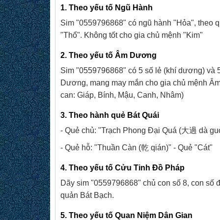
1. Theo yếu tố Ngũ Hành
Sim "0559796868" có ngũ hành "Hỏa", theo quy
"Thổ". Không tốt cho gia chủ mệnh "Kim"
2. Theo yếu tố Âm Dương
Sim "0559796868" có 5 số lẻ (khí dương) và
Dương, mang may mắn cho gia chủ mệnh Âm (t
can: Giáp, Bính, Mậu, Canh, Nhâm)
3. Theo hành quẻ Bát Quái
- Quẻ chủ: "Trạch Phong Đại Quá (大過 dà guò
- Quẻ hỗ: "Thuần Càn (乾 qián)" - Quẻ "Cát"
4. Theo yếu tố Cửu Tinh Đồ Pháp
Dãy sim "0559796868" chủ con số 8, con số đ
quản Bát Bạch.
5. Theo yếu tố Quan Niệm Dân Gian