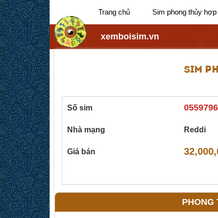
Trang chủ
Sim phong thủy hợp
xemboisim.vn
SIM P
0559796
Số sim
Nhà mạng
Reddi
32,000,
Giá bán
PHONG T