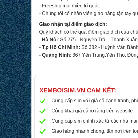
- Freeship mọi miền tổ quốc
- Chúng tôi có nhân viên giao hàng tận tay q
Giao nhận tại điểm giao dịch:
Quý khách có thể qua điểm giao dịch của chún
-
Hà Nội
: Số 275 - Nguyễn Trãi - Thanh Xuân
-
T.p
Hồ Chí Minh:
Số 382 - Huỳnh Văn Bánh 
-
Quảng Ninh
: 367 Yên Trung,Yên Thọ, Đôn
XEMBOISIM.VN
CAM KẾT:
Cung cấp sim với giá cả cạnh tranh, ph
Công khai giá cả rõ ràng trên website
Cung cấp sim chính xác từ các nhà mạng 
Giao hàng nhanh chóng, tận nơi trên to