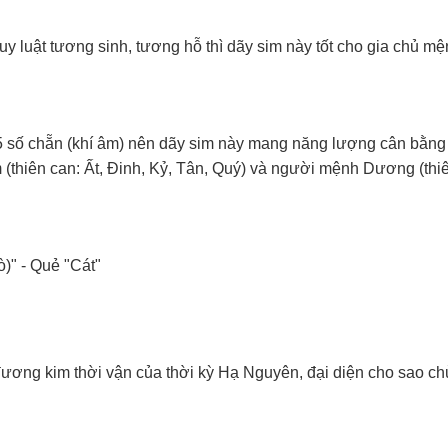
 luật tương sinh, tương hỗ thì dãy sim này tốt cho gia chủ m
 5 số chẵn (khí âm) nên dãy sim này mang năng lượng cân bằn
hiên can: Ất, Đinh, Kỷ, Tân, Quý) và người mệnh Dương (thi
)" - Quẻ "Cát"
ương kim thời vận của thời kỳ Hạ Nguyên, đại diện cho sao ch