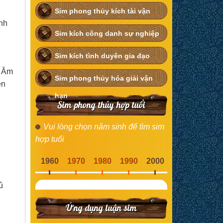
Sim phong thủy kích tài vận
ệnh
Sim kích công danh sự nghiệp
Sim kích tình duyên gia đạo
g Âm
Sim phong thủy hóa giải vận
ên
hạn
Sim phong thủy hợp tuổi
Vui lòng chọn năm sinh để tìm sim
hợp tuổi
1960
1970
1980
1990
2000
ủ
Ứng dụng luận sim