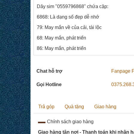
Dãy sim "0559796868" chứa cặp:
6868: Là dạng số đẹp dễ nhớ
79: May mắn về của cải, tài lộc
68: May mắn, phát triển
86: May mắn, phát triển
Chat hỗ trợ
Fanpage 
Gọi Hotline
0375.268.
Trả góp
Quà tặng
Giao hàng
Chính sách giao hàng
Giao hàng tận nơi - Thanh toán khi nhận 