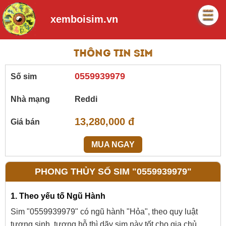
xemboisim.vn
Thông tin sim
0559939979
Số sim
Nhà mạng
Reddi
13,280,000 đ
Giá bán
MUA NGAY
PHONG THỦY SỐ SIM "0559939979"
1. Theo yếu tố Ngũ Hành
Sim "0559939979" có ngũ hành "Hỏa", theo quy luật
tương sinh, tương hỗ thì dãy sim này tốt cho gia chủ