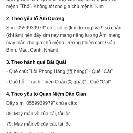
mệnh "Thổ". Không tốt cho gia chủ mệnh "Kim"
2. Theo yếu tố Âm Dương
Sim "0559939979" có 1 số lẻ (khí dương) và 9 số chẵn
(khí âm) nên dãy sim này mang năng lượng Âm, mang
may mắn cho gia chủ mệnh Dương (thiên can: Giáp,
Bính, Mậu, Canh, Nhâm)
3. Theo hành quẻ Bát Quái
- Quẻ chủ: "Lôi Phong Hằng (恆 héng)" - Quẻ "Cát"
- Quẻ hỗ: "Trạch Thiên Quải (夬 guài)" - Quẻ "Cát"
4. Theo yếu tố Quan Niệm Dân Gian
Dãy sim "0559939979" chứa cặp:
39: May mắn về của cải, tài lộc
79: May mắn về của cải, tài lộc