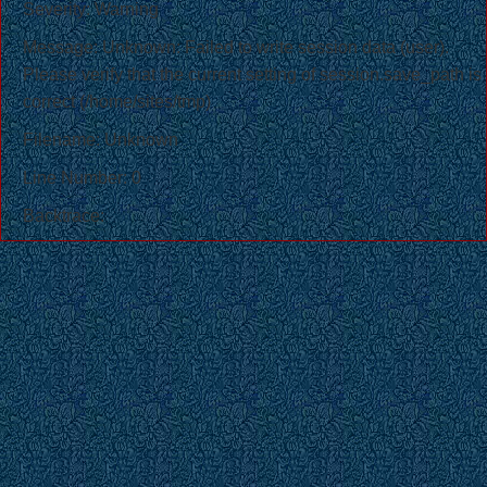
Severity: Warning
Message: Unknown: Failed to write session data (user).
Please verify that the current setting of session.save_path is
correct (/home/sites/tmp)
Filename: Unknown
Line Number: 0
Backtrace: