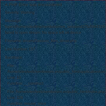
A PHP Error was encountered
Severity: Warning
Message:
fopen(/home/sites/tmp/xemboisimvn_sessiond37fa5944328
failed to open stream: No space left on device
Filename: drivers/Session_files_driver.php
Line Number: 157
Backtrace:
File:
/home/sites/web/xemboisim.vn/public_html/application/cont
Line: 10
Function: __construct
File: /home/sites/web/xemboisim.vn/public_html/index.php
Line: 328
Function: require_once