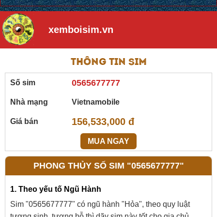
xemboisim.vn
Thông tin sim
0565677777
Số sim
Nhà mạng
Vietnamobile
156,533,000 đ
Giá bán
MUA NGAY
PHONG THỦY SỐ SIM "0565677777"
1. Theo yếu tố Ngũ Hành
Sim "0565677777" có ngũ hành "Hỏa", theo quy luật
tương sinh, tương hỗ thì dãy sim này tốt cho gia chủ