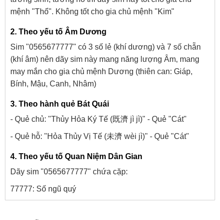
mệnh "Thổ". Không tốt cho gia chủ mệnh "Kim"
2. Theo yếu tố Âm Dương
Sim "0565677777" có 3 số lẻ (khí dương) và 7 số chẵn
(khí âm) nên dãy sim này mang năng lượng Âm, mang
may mắn cho gia chủ mệnh Dương (thiên can: Giáp,
Bính, Mậu, Canh, Nhâm)
3. Theo hành quẻ Bát Quái
- Quẻ chủ: "Thủy Hỏa Ký Tế (既濟 jì jì)" - Quẻ "Cát"
- Quẻ hỗ: "Hỏa Thủy Vị Tế (未濟 wèi jì)" - Quẻ "Cát"
4. Theo yếu tố Quan Niệm Dân Gian
Dãy sim "0565677777" chứa cặp:
77777: Số ngũ quý