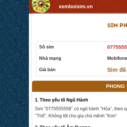
xemboisim.vn
SIM P
0775555
Số sim
Nhà mạng
Mobifon
Sim đã
Giá bán
PHONG T
1. Theo yếu tố Ngũ Hành
Sim "0775555558" có ngũ hành "Hỏa", theo quy
"Thổ". Không tốt cho gia chủ mệnh "Kim"