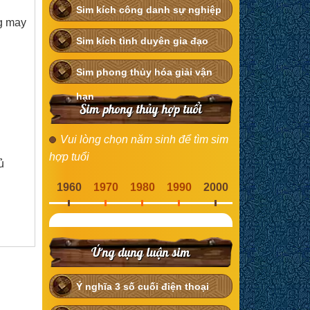
Sim kích công danh sự nghiệp
g may
Sim kích tình duyên gia đạo
Sim phong thủy hóa giải vận
hạn
Sim phong thủy hợp tuổi
Vui lòng chọn năm sinh để tìm sim
hợp tuổi
ủ
1960
1970
1980
1990
2000
Ứng dụng luận sim
Ý nghĩa 3 số cuối điện thoại