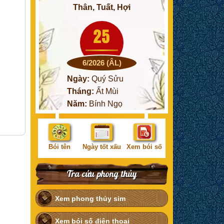
Thân, Tuất, Hợi
25
6/2026 (ÂL)
Ngày:
Quý Sửu
Tháng:
Ất Mùi
Năm:
Bính Ngọ
Bói tên
Ngày tốt xấu
Xem bói số
Tra cứu phong thủy
Xem phong thủy sim
Xem bói số điện thoại