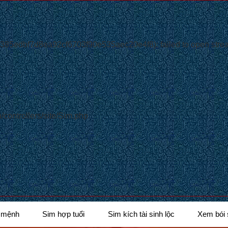
85edbf7d8ea92cf6703f90e535aec20e4f8): failed to open stream
/controllers/site/Sim.php
 mệnh
Sim hợp tuổi
Sim kích tài sinh lộc
Xem bói 