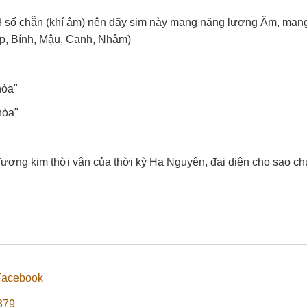
 8 số chẵn (khí âm) nên dãy sim này mang năng lượng Âm, man
p, Bính, Mậu, Canh, Nhâm)
hòa"
hòa"
ương kim thời vận của thời kỳ Hạ Nguyên, đại diện cho sao ch
Facebook
379