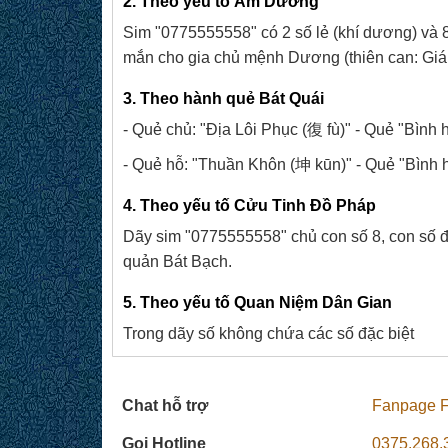
2. Theo yếu tố Âm Dương
Sim "0775555558" có 2 số lẻ (khí dương) và
mắn cho gia chủ mệnh Dương (thiên can: Giá
3. Theo hành quẻ Bát Quái
- Quẻ chủ: "Địa Lôi Phục (復 fù)" - Quẻ "Bình 
- Quẻ hỗ: "Thuần Khôn (坤 kūn)" - Quẻ "Bình 
4. Theo yếu tố Cửu Tinh Đồ Pháp
Dãy sim "0775555558" chủ con số 8, con số đ
quản Bát Bạch.
5. Theo yếu tố Quan Niệm Dân Gian
Trong dãy số không chứa các số đặc biệt
Chat hỗ trợ
Fanpage 
Gọi Hotline
0375.268.