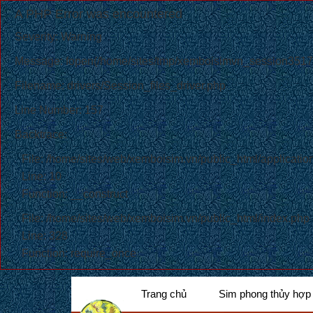
A PHP Error was encountered
Severity: Warning
Message: fopen(/home/sites/tmp/xemboisimvn_session35173
Filename: drivers/Session_files_driver.php
Line Number: 157
Backtrace:
File: /home/sites/web/xemboisim.vn/public_html/application
Line: 10
Function: __construct
File: /home/sites/web/xemboisim.vn/public_html/index.php
Line: 328
Function: require_once
Trang chủ
Sim phong thủy hợp