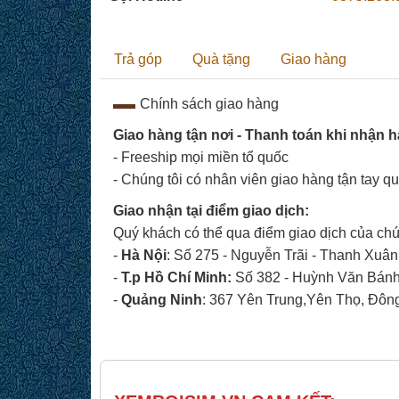
Trả góp
Quà tặng
Giao hàng
Chính sách giao hàng
Giao hàng tận nơi - Thanh toán khi nhận 
- Freeship mọi miền tổ quốc
- Chúng tôi có nhân viên giao hàng tận tay q
Giao nhận tại điểm giao dịch:
Quý khách có thể qua điểm giao dịch của chún
-
Hà Nội
: Số 275 - Nguyễn Trãi - Thanh Xuân
-
T.p
Hồ Chí Minh:
Số 382 - Huỳnh Văn Bánh 
-
Quảng Ninh
: 367 Yên Trung,Yên Thọ, Đôn