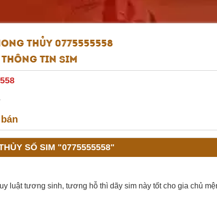
HONG THỦY 0775555558
Thông tin sim
558
e
 bán
HỦY SỐ SIM "0775555558"
 luật tương sinh, tương hỗ thì dãy sim này tốt cho gia chủ m