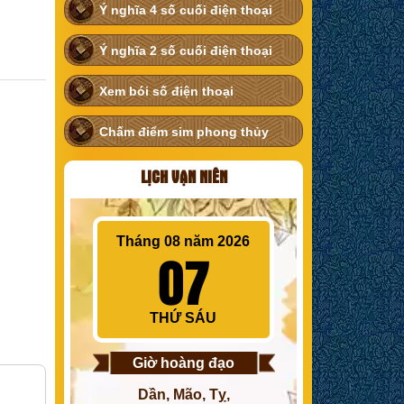
Ý nghĩa 4 số cuối điện thoại
Ý nghĩa 2 số cuối điện thoại
Xem bói số điện thoại
Chấm điểm sim phong thủy
LỊCH VẠN NIÊN
Tháng 08 năm 2026
07
THỨ SÁU
Giờ hoàng đạo
Dần, Mão, Tỵ,