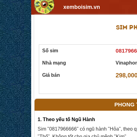
xemboisim.vn
SIM P
0817966
Số sim
Nhà mạng
Vinapho
298,000
Giá bán
PHONG T
1. Theo yếu tố Ngũ Hành
Sim "0817966666" có ngũ hành "Hỏa", theo quy
"Thổ". Không tốt cho gia chủ mệnh "Kim"