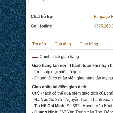
Chat hỗ trợ
Fanpage 
Gọi Hotline
0375.268.
Trả góp
Quà tặng
Giao hàng
Chính sách giao hàng
Giao hàng tận nơi - Thanh toán khi nhận 
- Freeship mọi miền tổ quốc
- Chúng tôi có nhân viên giao hàng tận tay q
Giao nhận tại điểm giao dịch:
Quý khách có thể qua điểm giao dịch của chún
-
Hà Nội
: Số 275 - Nguyễn Trãi - Thanh Xuân
-
T.p
Hồ Chí Minh:
Số 382 - Huỳnh Văn Bánh 
-
Quảng Ninh
: 367 Yên Trung,Yên Thọ, Đôn