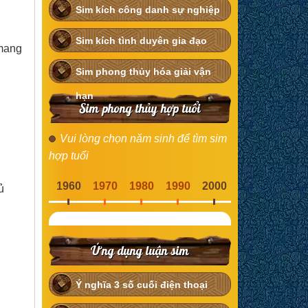
Sim kích công danh sự nghiệp
Sim kích tình duyên gia đạo
 mang
Sim phong thủy hóa giải vận
hạn
Sim phong thủy hợp tuổi
Vui lòng chọn năm sinh để tìm sim
hợp tuổi
1960
1970
1980
1990
2000
ủ
Ứng dụng luận sim
Ý nghĩa 3 số cuối điện thoại