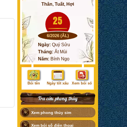
Thân, Tuất, Hợi
25
6/2026 (ÂL)
Ngày:
Quý Sửu
Tháng:
Ất Mùi
Năm:
Bính Ngọ
Bói tên
Ngày tốt xấu
Xem bói số
Tra cứu phong thủy
Xem phong thủy sim
Xem bói số điện thoại