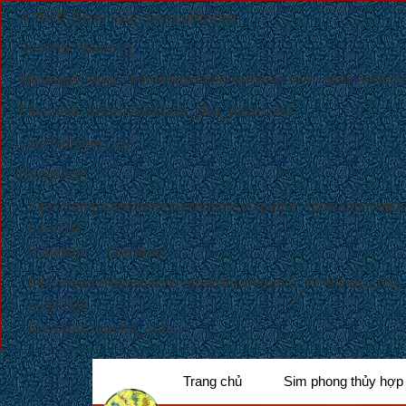
A PHP Error was encountered
Severity: Warning
Message: fopen(/home/sites/tmp/xemboisimvn_sessionb8c8c
Filename: drivers/Session_files_driver.php
Line Number: 157
Backtrace:
File: /home/sites/web/xemboisim.vn/public_html/application
Line: 10
Function: __construct
File: /home/sites/web/xemboisim.vn/public_html/index.php
Line: 328
Function: require_once
Trang chủ
Sim phong thủy hợp