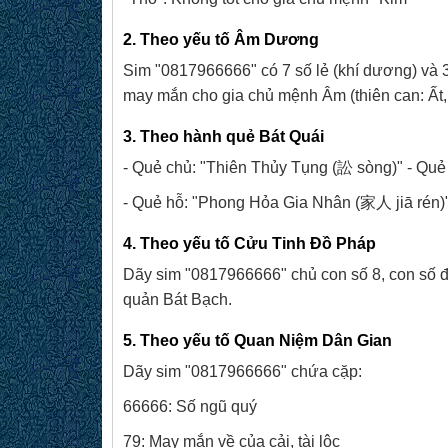
2. Theo yếu tố Âm Dương
Sim "0817966666" có 7 số lẻ (khí dương) và
may mắn cho gia chủ mệnh Âm (thiên can: Ất,
3. Theo hành quẻ Bát Quái
- Quẻ chủ: "Thiên Thủy Tụng (訟 sòng)" - Qu
- Quẻ hỗ: "Phong Hỏa Gia Nhân (家人 jiā rén)
4. Theo yếu tố Cửu Tinh Đồ Pháp
Dãy sim "0817966666" chủ con số 8, con số đ
quản Bát Bạch.
5. Theo yếu tố Quan Niệm Dân Gian
Dãy sim "0817966666" chứa cặp:
66666: Số ngũ quý
79: May mắn về của cải, tài lộc