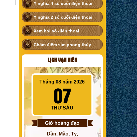
Ý nghĩa 4 số cuối điện thoại
Ý nghĩa 2 số cuối điện thoại
Xem bói số điện thoại
Chấm điểm sim phong thủy
LỊCH VẠN NIÊN
Tháng 08 năm 2026
07
THỨ SÁU
Giờ hoàng đạo
Dần, Mão, Tỵ,