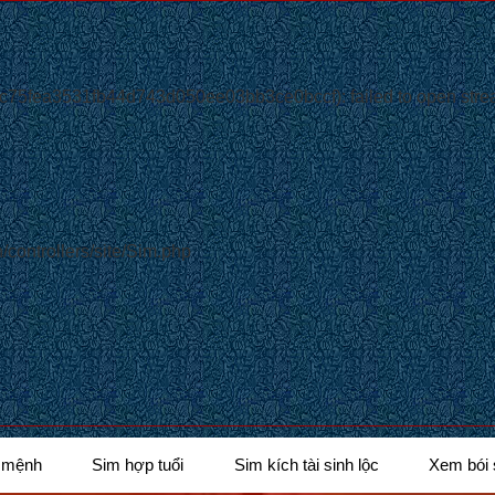
75fea3531fb44d743d050ee03bb3ce0bccf): failed to open stream
/controllers/site/Sim.php
 mệnh
Sim hợp tuổi
Sim kích tài sinh lộc
Xem bói 