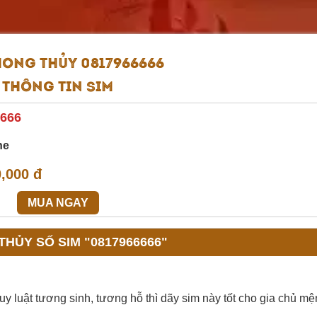
HONG THỦY 0817966666
Thông tin sim
666
ne
,000 đ
MUA NGAY
HỦY SỐ SIM "0817966666"
 luật tương sinh, tương hỗ thì dãy sim này tốt cho gia chủ m