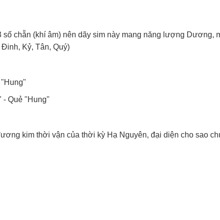
 3 số chẵn (khí âm) nên dãy sim này mang năng lượng Dương,
 Đinh, Kỷ, Tân, Quý)
ẻ "Hung"
" - Quẻ "Hung"
ương kim thời vận của thời kỳ Hạ Nguyên, đại diện cho sao ch