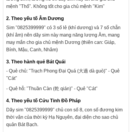
mệnh "Thổ". Không tốt cho gia chủ mệnh "Kim"
2. Theo yếu tố Âm Dương
Sim "0825399999" có 3 số lẻ (khí dương) và 7 số chẵn
(khí âm) nên dãy sim này mang năng lượng Âm, mang
may mắn cho gia chủ mệnh Dương (thiên can: Giáp,
Bính, Mậu, Canh, Nhâm)
3. Theo hành quẻ Bát Quái
- Quẻ chủ: "Trạch Phong Đại Quá (大過 dà guò)" - Quẻ
"Cát"
- Quẻ hỗ: "Thuần Càn (乾 qián)" - Quẻ "Cát"
4. Theo yếu tố Cửu Tinh Đồ Pháp
Dãy sim "0825399999" chủ con số 8, con số đương kim
thời vận của thời kỳ Hạ Nguyên, đại diện cho sao chủ
quản Bát Bạch.