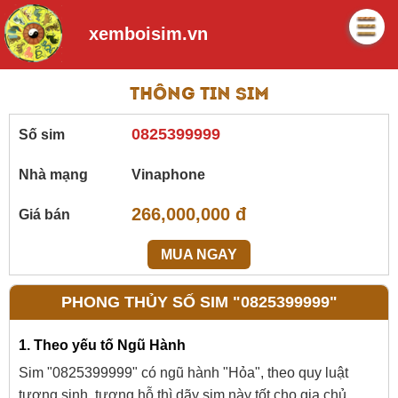
xemboisim.vn
Thông tin sim
0825399999
Số sim
Nhà mạng
Vinaphone
266,000,000 đ
Giá bán
MUA NGAY
PHONG THỦY SỐ SIM "0825399999"
1. Theo yếu tố Ngũ Hành
Sim "0825399999" có ngũ hành "Hỏa", theo quy luật
tương sinh, tương hỗ thì dãy sim này tốt cho gia chủ