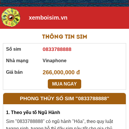
xemboisim.vn
Thông tin sim
0833788888
Số sim
Nhà mạng
Vinaphone
266,000,000 đ
Giá bán
MUA NGAY
PHONG THỦY SỐ SIM "0833788888"
1. Theo yếu tố Ngũ Hành
Sim "0833788888" có ngũ hành "Hỏa", theo quy luật
tương sinh, tương hỗ thì dãy sim này tốt cho gia chủ