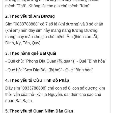
mệnh "Thổ". Không tốt cho gia chủ mệnh "Kim"
2. Theo yếu tố Âm Dương
Sim "0833788888" có 7 số lẻ (khí dương) và 3 số chẵn
(khí âm) nên dãy sim này mang năng lượng Dương,
mang may mắn cho gia chủ mệnh Âm (thiên can: Ất,
Đinh, Kỷ, Tân, Quý)
3. Theo hành quẻ Bát Quái
- Quẻ chủ: "Phong Địa Quan (觀 guān)" - Quẻ "Bình hòa"
- Quẻ hỗ: "Sơn Địa Bác (剝 bō)" - Quẻ "Bình hòa"
4. Theo yếu tố Cửu Tinh Đồ Pháp
Dãy sim "0833788888" chủ con số 8, con số đương kim
thời vận của thời kỳ Hạ Nguyên, đại diện cho sao chủ
quản Bát Bạch.
5. Theo yếu tố Quan Niệm Dân Gian