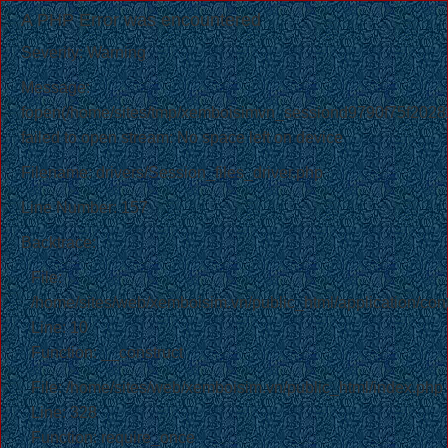
A PHP Error was encountered
Severity: Warning
Message:
fopen(/home/sites/tmp/xemboisimvn_sessiond9790f75f20
failed to open stream: No space left on device
Filename: drivers/Session_files_driver.php
Line Number: 157
Backtrace:
File:
/home/sites/web/xemboisim.vn/public_html/application/cont
Line: 10
Function: __construct
File: /home/sites/web/xemboisim.vn/public_html/index.php
Line: 328
Function: require_once