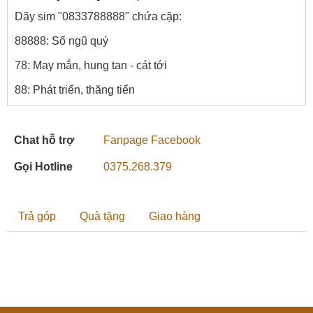
Dãy sim "0833788888" chứa cặp:
88888: Số ngũ quý
78: May mắn, hung tan - cát tới
88: Phát triển, thăng tiến
Chat hỗ trợ
Fanpage Facebook
Gọi Hotline
0375.268.379
Trả góp
Quà tặng
Giao hàng