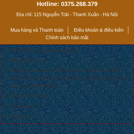
Hotline: 0375.268.379
Địa chỉ: 115 Nguyễn Trãi - Thanh Xuân - Hà Nội
Mua hàng và Thanh toán
Điều khoản & điều kiện
Chính sách bảo mật
A PHP Error was encountered
Severity: Warning
Message: Unknown: Failed to write session data (user).
Please verify that the current setting of session.save_path is
correct (/home/sites/tmp)
Filename: Unknown
Line Number: 0
Backtrace: