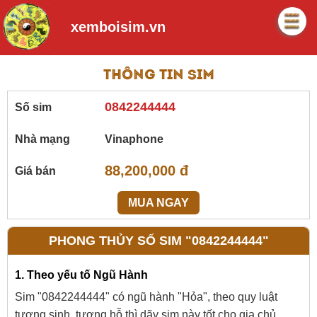
xemboisim.vn
Thông tin sim
0842244444
Số sim
Nhà mạng
Vinaphone
88,200,000 đ
Giá bán
MUA NGAY
PHONG THỦY SỐ SIM "0842244444"
1. Theo yếu tố Ngũ Hành
Sim "0842244444" có ngũ hành "Hỏa", theo quy luật
tương sinh, tương hỗ thì dãy sim này tốt cho gia chủ