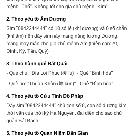
mệnh "Thổ". Không tốt cho gia chủ mệnh "Kim"
2. Theo yếu tố Âm Dương
Sim "0842244444" có 10 số lẻ (khí dương) và 0 số chẵn
(khí âm) nên dãy sim này mang năng lượng Dương,
mang may mắn cho gia chủ mệnh Âm (thiên can: Ất,
Đinh, Kỷ, Tân, Quý)
3. Theo hành quẻ Bát Quái
- Quẻ chủ: "Địa Lôi Phục (復 fù)" - Quẻ "Bình hòa"
- Quẻ hỗ: "Thuần Khôn (坤 kūn)" - Quẻ "Bình hòa"
4. Theo yếu tố Cửu Tinh Đồ Pháp
Dãy sim "0842244444" chủ con số 8, con số đương kim
thời vận của thời kỳ Hạ Nguyên, đại diện cho sao chủ
quản Bát Bạch.
5. Theo yếu tố Quan Niệm Dân Gian