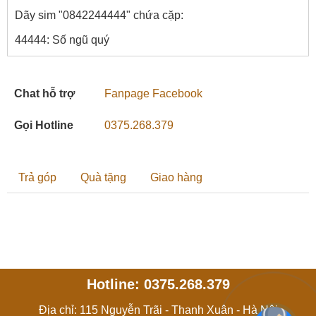
Dãy sim "0842244444" chứa cặp:
44444: Số ngũ quý
Chat hỗ trợ
Fanpage Facebook
Gọi Hotline
0375.268.379
Trả góp
Quà tặng
Giao hàng
Hotline: 0375.268.379
Địa chỉ: 115 Nguyễn Trãi - Thanh Xuân - Hà Nội