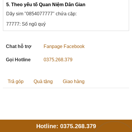
5. Theo yếu tố Quan Niệm Dân Gian
Dãy sim "0854077777" chứa cặp:
77777: Số ngũ quý
Chat hỗ trợ
Fanpage Facebook
Gọi Hotline
0375.268.379
Trả góp
Quà tặng
Giao hàng
Hotline: 0375.268.379