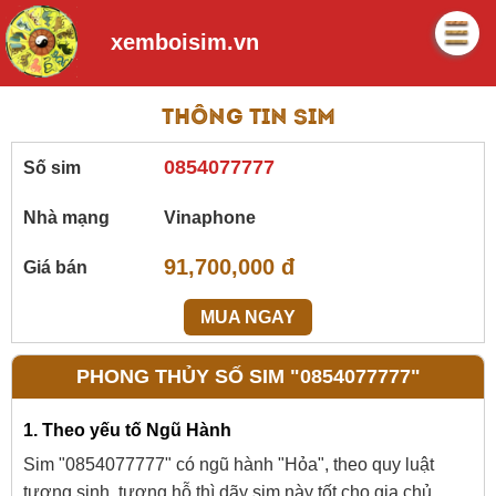
xemboisim.vn
Thông tin sim
0854077777
Số sim
Nhà mạng
Vinaphone
91,700,000 đ
Giá bán
MUA NGAY
PHONG THỦY SỐ SIM "0854077777"
1. Theo yếu tố Ngũ Hành
Sim "0854077777" có ngũ hành "Hỏa", theo quy luật
tương sinh, tương hỗ thì dãy sim này tốt cho gia chủ