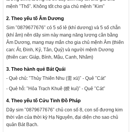
mệnh "Thổ". Không tốt cho gia chủ mệnh "Kim"
2. Theo yếu tố Âm Dương
Sim "0879677676" có 5 số lẻ (khí dương) và 5 số chẵn
(khí âm) nên dãy sim này mang năng lượng cân bằng
Âm Dương, mang may mắn cho gia chủ mệnh Âm (thiên
can: Ất, Đinh, Kỷ, Tân, Quý) và người mệnh Dương
(thiên can: Giáp, Bính, Mậu, Canh, Nhâm)
3. Theo hành quẻ Bát Quái
- Quẻ chủ: "Thủy Thiên Nhu (需 xū)" - Quẻ "Cát"
- Quẻ hỗ: "Hỏa Trạch Khuê (睽 kuí)" - Quẻ "Cát"
4. Theo yếu tố Cửu Tinh Đồ Pháp
Dãy sim "0879677676" chủ con số 8, con số đương kim
thời vận của thời kỳ Hạ Nguyên, đại diện cho sao chủ
quản Bát Bạch.