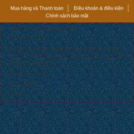
Mua hàng và Thanh toán
Điều khoản & điều kiện
Chính sách bảo mật
A PHP Error was encountered
Severity: Warning
Message: Unknown: Failed to write session data (user).
Please verify that the current setting of session.save_path is
correct (/home/sites/tmp)
Filename: Unknown
Line Number: 0
Backtrace: