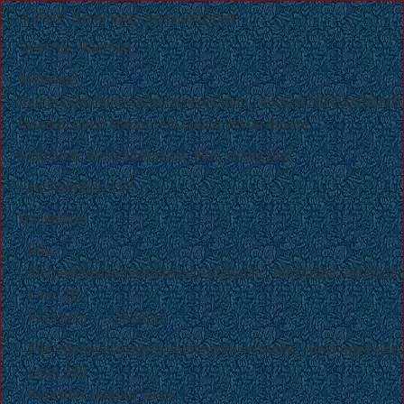
A PHP Error was encountered
Severity: Warning
Message:
fopen(/home/sites/tmp/xemboisimvn_session762c0e516ac
failed to open stream: No space left on device
Filename: drivers/Session_files_driver.php
Line Number: 157
Backtrace:
File:
/home/sites/web/xemboisim.vn/public_html/application/cont
Line: 10
Function: __construct
File: /home/sites/web/xemboisim.vn/public_html/index.php
Line: 328
Function: require_once