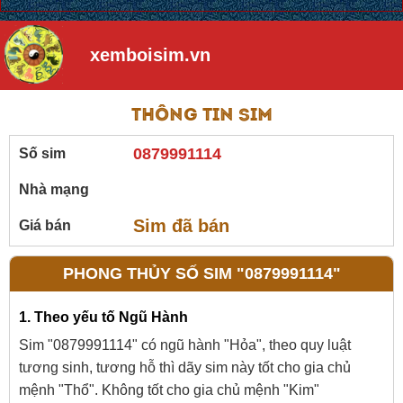
xemboisim.vn
Thông tin sim
0879991114
Số sim
Nhà mạng
Sim đã bán
Giá bán
PHONG THỦY SỐ SIM "0879991114"
1. Theo yếu tố Ngũ Hành
Sim "0879991114" có ngũ hành "Hỏa", theo quy luật
tương sinh, tương hỗ thì dãy sim này tốt cho gia chủ
mệnh "Thổ". Không tốt cho gia chủ mệnh "Kim"