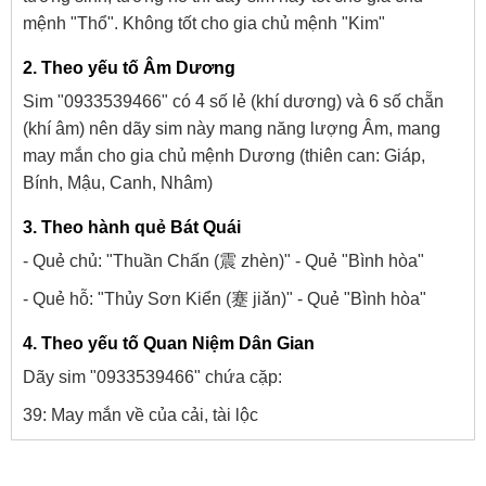
mệnh "Thổ". Không tốt cho gia chủ mệnh "Kim"
2. Theo yếu tố Âm Dương
Sim "0933539466" có 4 số lẻ (khí dương) và 6 số chẵn
(khí âm) nên dãy sim này mang năng lượng Âm, mang
may mắn cho gia chủ mệnh Dương (thiên can: Giáp,
Bính, Mậu, Canh, Nhâm)
3. Theo hành quẻ Bát Quái
- Quẻ chủ: "Thuần Chấn (震 zhèn)" - Quẻ "Bình hòa"
- Quẻ hỗ: "Thủy Sơn Kiển (蹇 jiǎn)" - Quẻ "Bình hòa"
4. Theo yếu tố Quan Niệm Dân Gian
Dãy sim "0933539466" chứa cặp:
39: May mắn về của cải, tài lộc