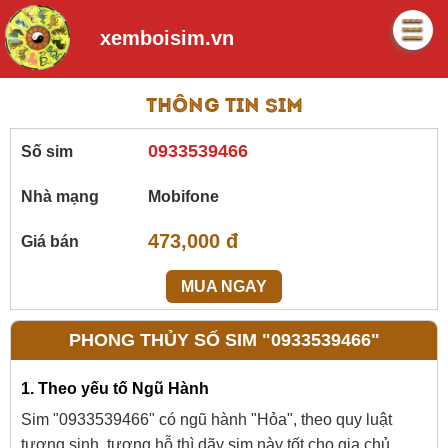
xemboisim.vn
Thông tin sim
0933539466
Số sim
Nhà mạng
Mobifone
473,000 đ
Giá bán
MUA NGAY
PHONG THỦY SỐ SIM "0933539466"
1. Theo yếu tố Ngũ Hành
Sim "0933539466" có ngũ hành "Hỏa", theo quy luật
tương sinh, tương hỗ thì dãy sim này tốt cho gia chủ