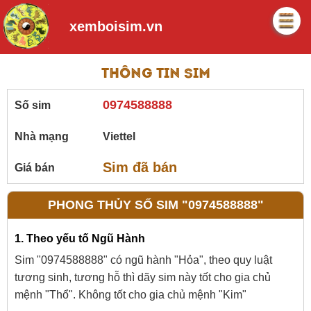
xemboisim.vn
Thông tin sim
0974588888
Số sim
Nhà mạng
Viettel
Sim đã bán
Giá bán
PHONG THỦY SỐ SIM "0974588888"
1. Theo yếu tố Ngũ Hành
Sim "0974588888" có ngũ hành "Hỏa", theo quy luật
tương sinh, tương hỗ thì dãy sim này tốt cho gia chủ
mệnh "Thổ". Không tốt cho gia chủ mệnh "Kim"