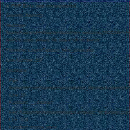
A PHP Error was encountered
Severity: Warning
Message:
fopen(/home/sites/tmp/xemboisimvn_session5294303de12e
failed to open stream: No space left on device
Filename: drivers/Session_files_driver.php
Line Number: 157
Backtrace:
File:
/home/sites/web/xemboisim.vn/public_html/application/cont
Line: 10
Function: __construct
File: /home/sites/web/xemboisim.vn/public_html/index.php
Line: 328
Function: require_once