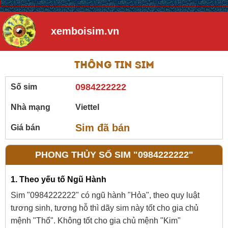
xemboisim.vn
Thông tin sim
0984222222
Số sim
Nhà mạng
Viettel
Sim đã bán
Giá bán
PHONG THỦY SỐ SIM "0984222222"
1. Theo yếu tố Ngũ Hành
Sim "0984222222" có ngũ hành "Hỏa", theo quy luật
tương sinh, tương hỗ thì dãy sim này tốt cho gia chủ
mệnh "Thổ". Không tốt cho gia chủ mệnh "Kim"