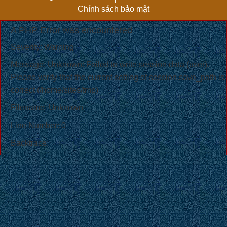
Chính sách bảo mật
A PHP Error was encountered
Severity: Warning
Message: Unknown: Failed to write session data (user).
Please verify that the current setting of session.save_path is
correct (/home/sites/tmp)
Filename: Unknown
Line Number: 0
Backtrace: