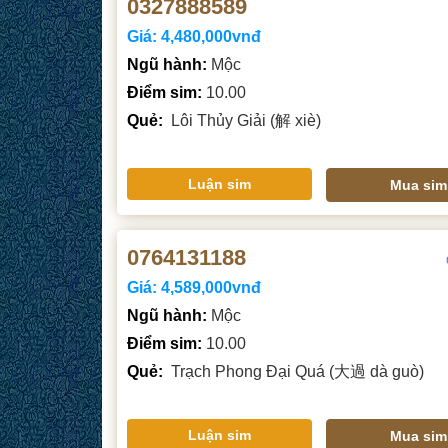
0327888589
Giá:
4,480,000vnđ
Ngũ hành:
Mộc
Điểm sim:
10.00
Quẻ:
Lôi Thủy Giải (解 xiè)
Luận sim
Mua sim
0764131188
Giá:
4,589,000vnđ
Ngũ hành:
Mộc
Điểm sim:
10.00
Quẻ:
Trạch Phong Đại Quá (大過 dà guò)
Luận sim
Mua sim