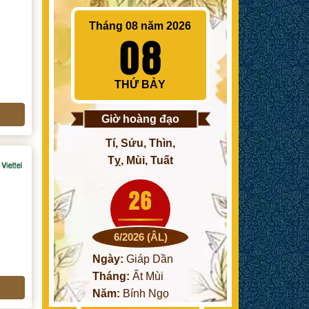
Tháng 08 năm 2026
08
THỨ BẢY
Giờ hoàng đạo
Tí, Sửu, Thìn,
Tỵ, Mùi, Tuất
26
6/2026 (ÂL)
Ngày:
Giáp Dần
Tháng:
Ất Mùi
Năm:
Bính Ngọ