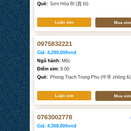
Quẻ:
Sơn Hỏa Bí (賁 bì)
Luận sim
Mua sim
0975832221
Giá:
4,290,000vnđ
Ngũ hành:
Mộc
Điểm sim:
9.00
Quẻ:
Phong Trạch Trung Phu (中孚 zhōng fú
Luận sim
Mua sim
0763002778
Giá:
4,368,000vnđ