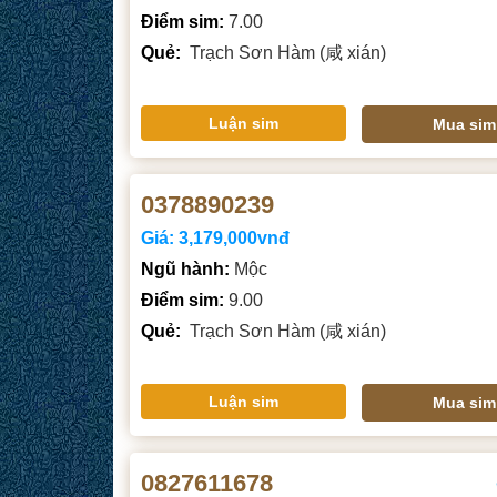
Điểm sim:
7.00
Quẻ:
Trạch Sơn Hàm (咸 xián)
Luận sim
Mua sim
0378890239
Giá:
3,179,000vnđ
Ngũ hành:
Mộc
Điểm sim:
9.00
Quẻ:
Trạch Sơn Hàm (咸 xián)
Luận sim
Mua sim
0827611678