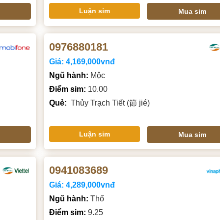
Luận sim
Mua sim
0976880181
Giá:
4,169,000vnđ
Ngũ hành:
Mộc
Điểm sim:
10.00
Quẻ:
Thủy Trạch Tiết (節 jié)
Luận sim
Mua sim
0941083689
Giá:
4,289,000vnđ
Ngũ hành:
Thổ
Điểm sim:
9.25