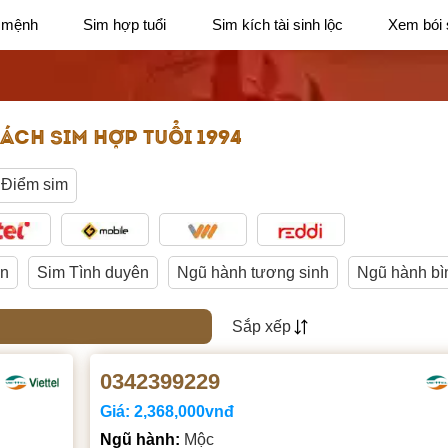
 mệnh
Sim hợp tuổi
Sim kích tài sinh lộc
Xem bói 
ÁCH SIM HỢP TUỔI 1994
Điểm sim
ận
Sim Tình duyên
Ngũ hành tương sinh
Ngũ hành bì
Sắp xếp
0342399229
Giá:
2,368,000vnđ
Ngũ hành:
Mộc