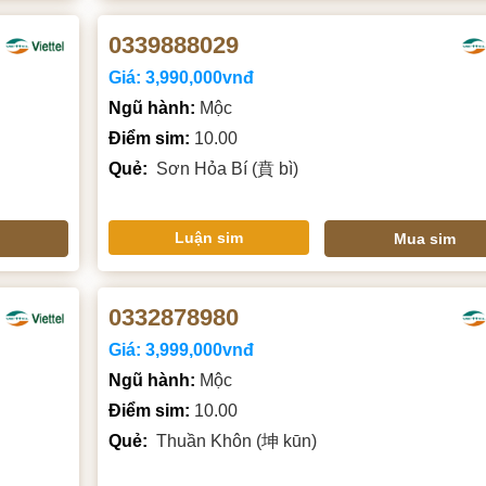
0339888029
Giá:
3,990,000vnđ
Ngũ hành:
Mộc
Điểm sim:
10.00
Quẻ:
Sơn Hỏa Bí (賁 bì)
Luận sim
Mua sim
0332878980
Giá:
3,999,000vnđ
Ngũ hành:
Mộc
Điểm sim:
10.00
Quẻ:
Thuần Khôn (坤 kūn)