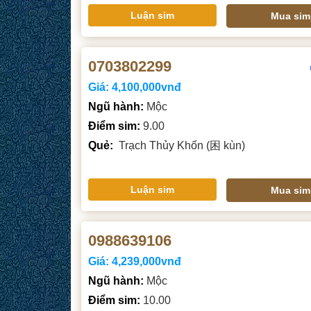
Luận sim
Mua sim
0703802299
Giá:
4,100,000vnđ
Ngũ hành:
Mộc
Điểm sim:
9.00
Quẻ:
Trạch Thủy Khốn (困 kùn)
Luận sim
Mua sim
0988639106
Giá:
4,239,000vnđ
Ngũ hành:
Mộc
Điểm sim:
10.00