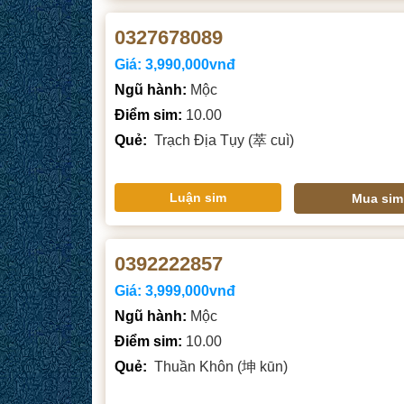
0327678089
Giá:
3,990,000vnđ
Ngũ hành:
Mộc
Điểm sim:
10.00
Quẻ:
Trạch Địa Tụy (萃 cuì)
Luận sim
Mua sim
0392222857
Giá:
3,999,000vnđ
Ngũ hành:
Mộc
Điểm sim:
10.00
Quẻ:
Thuần Khôn (坤 kūn)