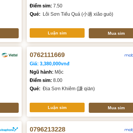
Điểm sim:
7.50
Quẻ:
Lôi Sơn Tiểu Quá (小過 xiǎo guò)
Luận sim
Mua sim
0762111669
Giá:
3,380,000vnđ
Ngũ hành:
Mộc
Điểm sim:
8.00
Quẻ:
Địa Sơn Khiêm (謙 qiān)
Luận sim
Mua sim
0796213228