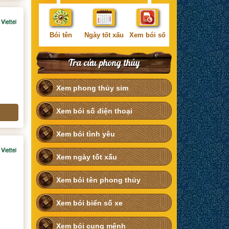
Bói tên
Ngày tốt xấu
Xem bói số
Tra cứu phong thủy
Xem phong thủy sim
Xem bói số điện thoại
Xem bói tình yêu
Xem ngày tốt xấu
Xem bói tên phong thủy
Xem bói biển số xe
Xem bói cung mệnh