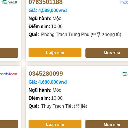
0763501188
Giá:
4,589,000vnđ
Ngũ hành:
Mộc
Điểm sim:
10.00
Quẻ:
Phong Trạch Trung Phu (中孚 zhōng fú)
Luận sim
Mua sim
0345280099
Giá:
4,680,000vnđ
Ngũ hành:
Mộc
Điểm sim:
10.00
Quẻ:
Thủy Trạch Tiết (節 jié)
Luận sim
Mua sim