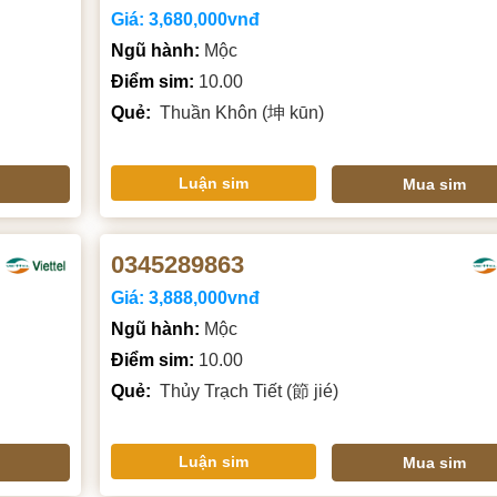
Giá:
3,680,000vnđ
Ngũ hành:
Mộc
Điểm sim:
10.00
Quẻ:
Thuần Khôn (坤 kūn)
Luận sim
Mua sim
0345289863
Giá:
3,888,000vnđ
Ngũ hành:
Mộc
Điểm sim:
10.00
Quẻ:
Thủy Trạch Tiết (節 jié)
Luận sim
Mua sim