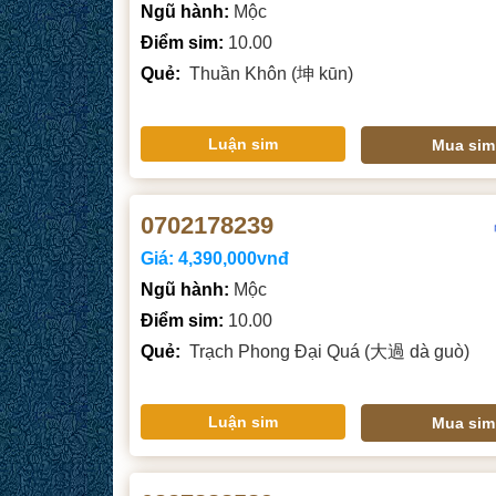
Ngũ hành:
Mộc
Điểm sim:
10.00
Quẻ:
Thuần Khôn (坤 kūn)
Luận sim
Mua sim
0702178239
Giá:
4,390,000vnđ
Ngũ hành:
Mộc
Điểm sim:
10.00
Quẻ:
Trạch Phong Đại Quá (大過 dà guò)
Luận sim
Mua sim