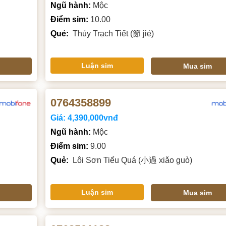
Ngũ hành:
Mộc
Điểm sim:
10.00
Quẻ:
Thủy Trạch Tiết (節 jié)
Luận sim
Mua sim
0764358899
Giá:
4,390,000vnđ
Ngũ hành:
Mộc
Điểm sim:
9.00
Quẻ:
Lôi Sơn Tiểu Quá (小過 xiǎo guò)
Luận sim
Mua sim