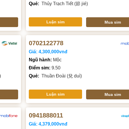
Quẻ:
Thủy Trạch Tiết (節 jié)
Luận sim
Mua sim
0702122778
Giá:
4,300,000vnđ
Ngũ hành:
Mộc
Điểm sim:
9.50
)
Quẻ:
Thuần Đoài (兌 duì)
Luận sim
Mua sim
0941888011
Giá:
4,379,000vnđ