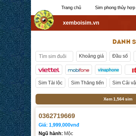
Trang chủ
Sim phong thủy hợp
xemboisim.vn
DANH S
Khoảng giá
Đầu số
Sim Tài lộc
Sim Thăng tiến
Sim Cải v
Xem
1,564
sim
0362719669
Giá:
1,999,000vnđ
Ngũ hành:
Mộc