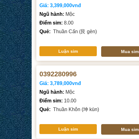
Giá:
3,399,000vnđ
Ngũ hành:
Mộc
Điểm sim:
8.00
Quẻ:
Thuần Cấn (艮 gèn)
Luận sim
Mua sim
0392280996
Giá:
3,789,000vnđ
Ngũ hành:
Mộc
Điểm sim:
10.00
Quẻ:
Thuần Khôn (坤 kūn)
Luận sim
Mua sim