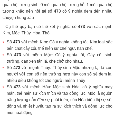
quan hệ tương sinh, 0 mối quan hệ tương hỗ, 1 mối quan hệ
tương khắc nên nội tại số
473
có ý nghĩa đem đến nhiều
chuyện hung xấu
- Cụ thể quý bạn có thể xét ý nghĩa số
473
với các mệnh
Kim, Mộc, Thủy, Hỏa, Thổ
Số
473
với mệnh Kim: Có ý nghĩa không tốt, Kim loại sắc
bén chặt cây cối, thể hiện sự chế ngự, hạn chế.
Số
473
với mệnh Mộc: Có ý nghĩa tốt, Cây cối sinh
trưởng, đan xen tán lá, che chở cho nhau.
Số
473
với mệnh Thủy: Thủy sinh Mộc nhưng lại là con
người với con số nên trường hợp này con số sẽ đem lại
nhiều điều không tốt cho người mệnh Thủy
Số
473
với mệnh Hỏa: Mộc sinh Hỏa, có ý nghĩa may
mắn, thể hiện sự kích thích và tạo động lực. Mộc là nguồn
năng lượng dẫn đến sự phát triển, còn Hỏa biểu thị sự sôi
động và nhiệt huyết, tạo ra sự kích thích và động lực cho
mọi hoạt động.