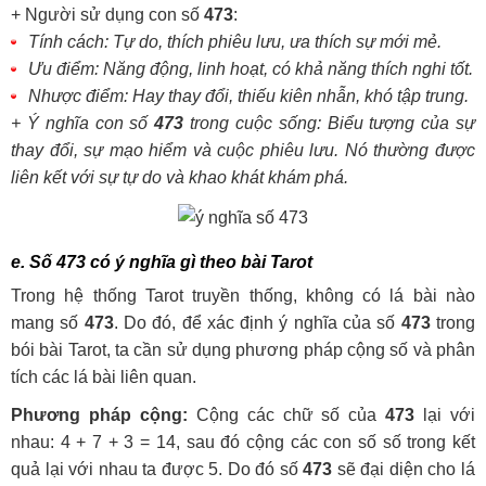
+ Người sử dụng con số
473
:
Tính cách: Tự do, thích phiêu lưu, ưa thích sự mới mẻ.
Ưu điểm: Năng động, linh hoạt, có khả năng thích nghi tốt.
Nhược điểm: Hay thay đổi, thiếu kiên nhẫn, khó tập trung.
+ Ý nghĩa con số
473
trong cuộc sống: Biểu tượng của sự
thay đổi, sự mạo hiểm và cuộc phiêu lưu. Nó thường được
liên kết với sự tự do và khao khát khám phá.
e. Số
473
có ý nghĩa gì theo bài Tarot
Trong hệ thống Tarot truyền thống, không có lá bài nào
mang số
473
. Do đó, để xác định ý nghĩa của số
473
trong
bói bài Tarot, ta cần sử dụng phương pháp cộng số và phân
tích các lá bài liên quan.
Phương pháp cộng:
Cộng các chữ số của
473
lại với
nhau: 4 + 7 + 3 = 14, sau đó cộng các con số số trong kết
quả lại với nhau ta được 5. Do đó số
473
sẽ đại diện cho lá