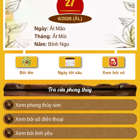
27
6/2026 (ÂL)
Ngày:
Ất Mão
Tháng:
Ất Mùi
Năm:
Bính Ngọ
Bói tên
Ngày tốt xấu
Xem bói số
Tra cứu phong thủy
Xem phong thủy sim
Xem bói số điện thoại
Xem bói tình yêu