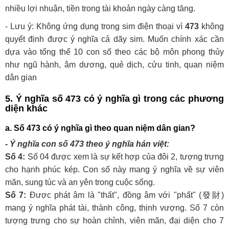
nhiều lợi nhuận, tiền trong tài khoản ngày càng tăng.
- Lưu ý: Không ứng dụng trong sim điện thoại vì
473
không
quyết định được ý nghĩa cả dãy sim. Muốn chính xác cần
dựa vào tổng thể 10 con số theo các bộ môn phong thủy
như ngũ hành, âm dương, quẻ dịch, cửu tinh, quan niệm
dân gian
5. Ý nghĩa số
473
có ý nghĩa gì trong các phương
diện khác
a. Số
473
có ý nghĩa gì theo quan niệm dân gian?
- Ý nghĩa con số
473
theo ý nghĩa hán việt:
Số 4:
Số 04 được xem là sự kết hợp của đôi 2, tượng trưng
cho hạnh phúc kép. Con số này mang ý nghĩa về sự viên
mãn, sung túc và an yên trong cuộc sống.
Số 7:
Được phát âm là "thất", đồng âm với "phất" (發財)
mang ý nghĩa phát tài, thành công, thịnh vượng. Số 7 còn
tượng trưng cho sự hoàn chỉnh, viên mãn, đại diện cho 7