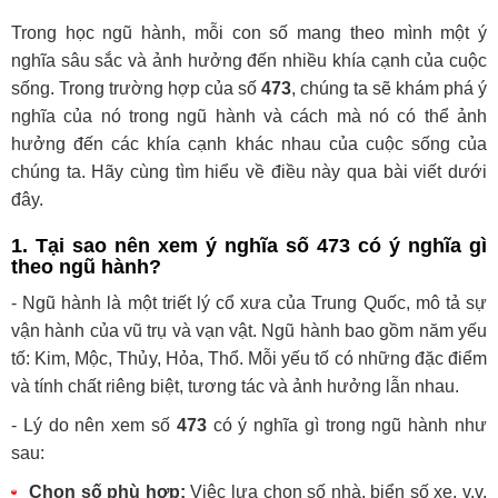
Trong học ngũ hành, mỗi con số mang theo mình một ý
nghĩa sâu sắc và ảnh hưởng đến nhiều khía cạnh của cuộc
sống. Trong trường hợp của số
473
, chúng ta sẽ khám phá ý
nghĩa của nó trong ngũ hành và cách mà nó có thể ảnh
hưởng đến các khía cạnh khác nhau của cuộc sống của
chúng ta. Hãy cùng tìm hiểu về điều này qua bài viết dưới
đây.
1. Tại sao nên xem ý nghĩa số 473 có ý nghĩa gì
theo ngũ hành?
- Ngũ hành là một triết lý cổ xưa của Trung Quốc, mô tả sự
vận hành của vũ trụ và vạn vật. Ngũ hành bao gồm năm yếu
tố: Kim, Mộc, Thủy, Hỏa, Thổ. Mỗi yếu tố có những đặc điểm
và tính chất riêng biệt, tương tác và ảnh hưởng lẫn nhau.
- Lý do nên xem số
473
có ý nghĩa gì trong ngũ hành như
sau:
Chọn số phù hợp:
Việc lựa chọn số nhà, biển số xe, v.v.