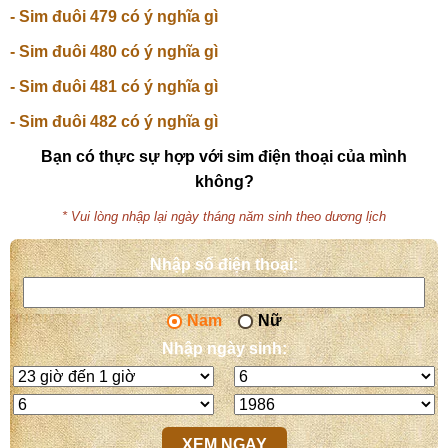
- Sim đuôi 479 có ý nghĩa gì
- Sim đuôi 480 có ý nghĩa gì
- Sim đuôi 481 có ý nghĩa gì
- Sim đuôi 482 có ý nghĩa gì
Bạn có thực sự hợp với sim điện thoại của mình
không?
* Vui lòng nhập lại ngày tháng năm sinh theo dương lịch
Nhập số điện thoại:
Số
điện
Nam
Nữ
thoại
Nhập ngày sinh:
Giờ
Ngày
sinh
sinh
Tháng
Năm
sinh
sinh
XEM NGAY