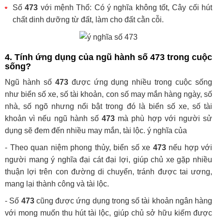
Số
473
với mệnh Thổ: Có ý nghĩa không tốt, Cây cối hút
chất dinh dưỡng từ đất, làm cho đất cằn cỗi.
4. Tính ứng dụng của ngũ hành số
473
trong cuộc
sống?
Ngũ hành số
473
được ứng dụng nhiều trong cuộc sống
như biển số xe, số tài khoản, con số may mắn hàng ngày, số
nhà, số ngõ nhưng nổi bật trong đó là biển số xe, số tài
khoản vì nếu ngũ hành số
473
mà phù hợp với người sử
dụng sẽ đem đến nhiều may mắn, tài lộc. ý nghĩa của
- Theo quan niệm phong thủy, biển số xe
473
nếu hợp với
người mang ý nghĩa đại cát đại lợi, giúp chủ xe gặp nhiều
thuận lợi trên con đường di chuyển, tránh được tai ương,
mang lại thành công và tài lộc.
- Số
473
cũng được ứng dụng trong số tài khoản ngân hàng
với mong muốn thu hút tài lộc, giúp chủ sở hữu kiếm được