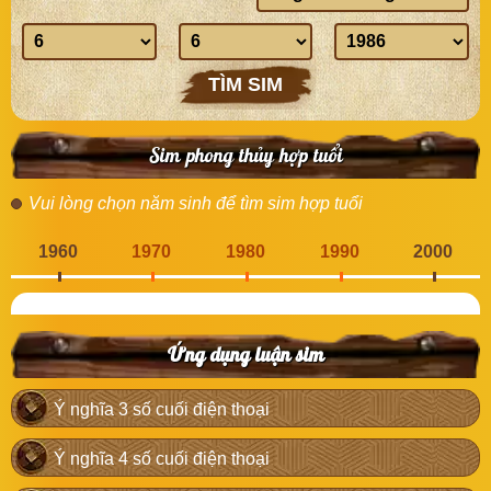
sinh
Ngày
Tháng
Năm
sinh
sinh
sinh
TÌM SIM
Sim phong thủy hợp tuổi
Vui lòng chọn năm sinh để tìm sim hợp tuổi
1960
1970
1980
1990
2000
Ứng dụng luận sim
Ý nghĩa 3 số cuối điện thoại
Ý nghĩa 4 số cuối điện thoại