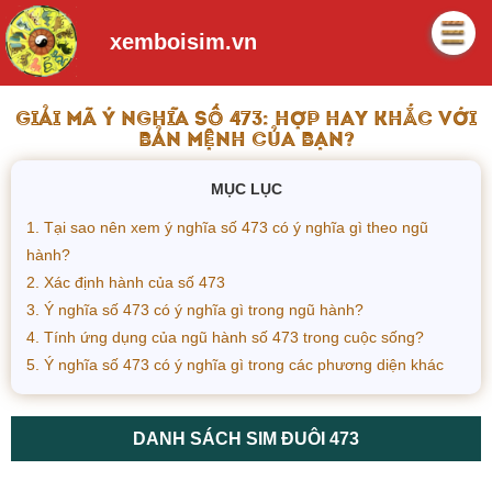
xemboisim.vn
GIẢI MÃ Ý NGHĨA SỐ 473: HỢP HAY KHẮC VỚI
BẢN MỆNH CỦA BẠN?
MỤC LỤC
1. Tại sao nên xem ý nghĩa số 473 có ý nghĩa gì theo ngũ
hành?
2. Xác định hành của số 473
3. Ý nghĩa số 473 có ý nghĩa gì trong ngũ hành?
4. Tính ứng dụng của ngũ hành số 473 trong cuộc sống?
5. Ý nghĩa số 473 có ý nghĩa gì trong các phương diện khác
DANH SÁCH SIM ĐUÔI 473