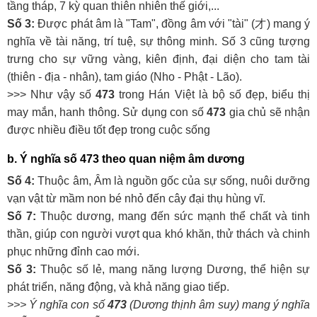
tầng tháp, 7 kỳ quan thiên nhiên thế giới,...
Số 3:
Được phát âm là "Tam", đồng âm với "tài" (才) mang ý
nghĩa về tài năng, trí tuệ, sự thông minh. Số 3 cũng tượng
trưng cho sự vững vàng, kiên định, đại diện cho tam tài
(thiên - địa - nhân), tam giáo (Nho - Phật - Lão).
>>> Như vậy số
473
trong Hán Việt là bộ số đẹp, biểu thị
may mắn, hanh thông. Sử dụng con số
473
gia chủ sẽ nhận
được nhiều điều tốt đẹp trong cuộc sống
b. Ý nghĩa số
473
theo quan niệm âm dương
Số 4:
Thuộc âm, Âm là nguồn gốc của sự sống, nuôi dưỡng
vạn vật từ mầm non bé nhỏ đến cây đại thụ hùng vĩ.
Số 7:
Thuộc dương, mang đến sức mạnh thể chất và tinh
thần, giúp con người vượt qua khó khăn, thử thách và chinh
phục những đỉnh cao mới.
Số 3:
Thuộc số lẻ, mang năng lượng Dương, thể hiện sự
phát triển, năng động, và khả năng giao tiếp.
>>> Ý nghĩa con số
473
(Dương thịnh âm suy) mang ý nghĩa