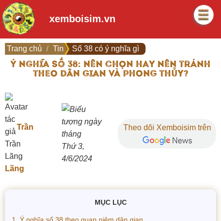
xemboisim.vn
Trang chủ
Tin
Số 38 có ý nghĩa gì
Ý NGHĨA SỐ 38: NÊN CHỌN HAY NÊN TRÁNH
THEO DÂN GIAN VÀ PHONG THỦY?
Trần
Theo dõi Xemboisim trên
Thứ 3,
4/6/2024
Lãng
MỤC LỤC
1. Ý nghĩa số 38 theo quan niệm dân gian