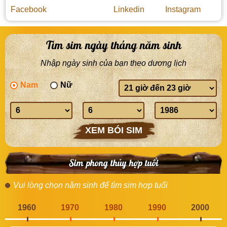
Tìm sim ngày tháng năm sinh
Nhập ngày sinh của bạn theo dương lịch
Nam
Nữ
Giờ
sinh
Ngày
Tháng
Năm
sinh
sinh
sinh
XEM BÓI SIM
Sim phong thủy hợp tuổi
Vui lòng chọn năm sinh để tìm sim hợp tuổi
1960
1970
1980
1990
2000