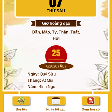
07
THỨ SÁU
Giờ hoàng đạo
Dần, Mão, Tỵ, Thân, Tuất,
Hợi
25
6/2026 (ÂL)
Ngày:
Quý Sửu
Tháng:
Ất Mùi
Năm:
Bính Ngọ
Bói tên
Ngày tốt xấu
Xem bói số