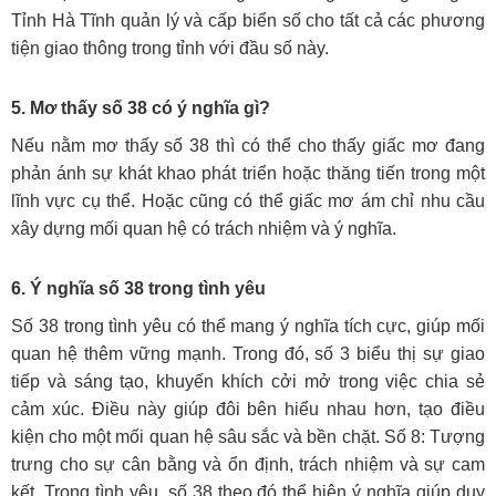
Tỉnh Hà Tĩnh quản lý và cấp biển số cho tất cả các phương
tiện giao thông trong tỉnh với đầu số này.
5. Mơ thấy số 38 có ý nghĩa gì?
Nếu nằm mơ thấy số 38 thì có thể cho thấy giấc mơ đang
phản ánh sự khát khao phát triển hoặc thăng tiến trong một
lĩnh vực cụ thể. Hoặc cũng có thể giấc mơ ám chỉ nhu cầu
xây dựng mối quan hệ có trách nhiệm và ý nghĩa.
6. Ý nghĩa số 38 trong tình yêu
Số 38 trong tình yêu có thể mang ý nghĩa tích cực, giúp mối
quan hệ thêm vững mạnh. Trong đó, số 3 biểu thị sự giao
tiếp và sáng tạo, khuyến khích cởi mở trong việc chia sẻ
cảm xúc. Điều này giúp đôi bên hiểu nhau hơn, tạo điều
kiện cho một mối quan hệ sâu sắc và bền chặt. Số 8: Tượng
trưng cho sự cân bằng và ổn định, trách nhiệm và sự cam
kết. Trong tình yêu, số 38 theo đó thể hiện ý nghĩa giúp duy