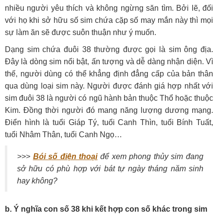
nhiều người yêu thích và không ngừng săn tìm. Bởi lẽ, đối
với họ khi sở hữu số sim chứa cặp số may mắn này thì mọi
sự làm ăn sẽ được suôn thuận như ý muốn.
Dạng sim chứa đuôi 38 thường được gọi là sim ông địa.
Đây là dòng sim nổi bật, ấn tượng và dễ dàng nhận diện. Vì
thế, người dùng có thể khẳng định đẳng cấp của bản thân
qua dùng loại sim này. Người được đánh giá hợp nhất với
sim đuôi 38 là người có ngũ hành bản thuộc Thổ hoặc thuộc
Kim. Đồng thời người đó mang năng lượng dương mạng.
Điển hình là tuổi Giáp Tý, tuổi Canh Thìn, tuổi Bính Tuất,
tuổi Nhâm Thân, tuổi Canh Ngọ…
>>>
Bói số điện thoại
để xem phong thủy sim đang
sở hữu có phù hợp với bát tự ngày tháng năm sinh
hay không?
b. Ý nghĩa con số 38 khi kết hợp con số khác trong sim