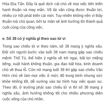
Hỏa Địa Tấn. Đây là quẻ dịch cát chủ về mọi việc tiến triển
hanh thuận và may mắn. Về tài vận cũng được thuận lợi,
nhiều cơ hội phát triển cái mới. Tuy nhiên không nên vì thấy
thuận mà chủ quan, bởi tự mãn sẽ ảnh hưởng tới thành quả
cuối cùng của công việc.
e. Số 38 có ý nghĩa gì theo sao tử vi
Trong sao chiếu tử vi theo năm, số 38 mang ý nghĩa xấu.
Đối với người bước vào tuổi 38 nam mạng gặp sao chiếu
mệnh Thổ Tú, thể hiện ý nghĩa về trở ngại, bất lợi miệng
tiếng, xuất hành không thuận, gia đạo bất hòa, kinh doanh
chủ về thua lỗ. Còn nữ mạng tuổi 38 thì gặp sao chiếu Văn
Hớn chủ về làm mọi việc ở mức độ trung bình nhưng sức
khỏe không tốt, dễ vướng vào tai hình hay việc quan sự.
Theo đó, ở trường phái sao chiếu tử vi thì số 38 mang ý
nghĩa xấu, ảnh hưởng không tốt cho nhiều phương diện
cuộc sống của chủ nhân.