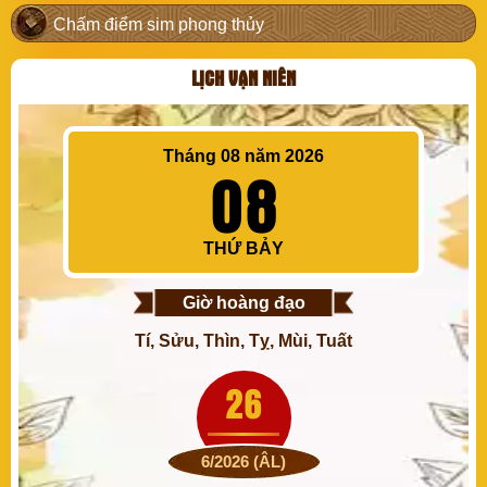
Chấm điểm sim phong thủy
LỊCH VẠN NIÊN
Tháng 08 năm 2026
08
THỨ BẢY
Giờ hoàng đạo
Tí, Sửu, Thìn, Tỵ, Mùi, Tuất
26
6/2026 (ÂL)