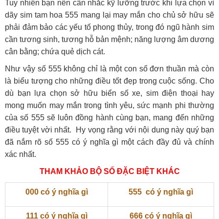
Tuy nhiên bạn nên cân nhắc kỹ lưỡng trước khi lựa chọn vì
dãy sim tam hoa 555 mang lại may mắn cho chủ sở hữu sẽ
phải đảm bảo các yếu tố phong thủy, trong đó ngũ hành sim
cần tương sinh, tương hỗ bản mệnh; năng lượng âm dương
cân bằng; chứa quẻ dịch cát.
Như vậy số 555 không chỉ là một con số đơn thuần mà còn
là biểu tượng cho những điều tốt đẹp trong cuộc sống. Cho
dù bạn lựa chọn sở hữu biển số xe, sim điện thoại hay
mong muốn may mắn trong tình yêu, sức mạnh phi thường
của số 555 sẽ luôn đồng hành cùng bạn, mang đến những
điều tuyệt vời nhất. Hy vọng rằng với nội dung này quý bạn
đã nắm rõ số 555 có ý nghĩa gì một cách đầy đủ và chính
xác nhất.
THAM KHẢO BỘ SỐ ĐẶC BIỆT KHÁC
000 có ý nghĩa gì
555 có ý nghĩa gì
111 có ý nghĩa gì
666 có ý nghĩa gì