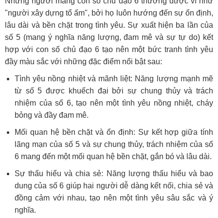
Những người mang con số chủ đạo 6 thường được ví như
"người xây dựng tổ ấm", bởi họ luôn hướng đến sự ổn định,
lâu dài và bền chặt trong tình yêu. Sự xuất hiện ba lần của
số 5 (mang ý nghĩa năng lượng, đam mê và sự tự do) kết
hợp với con số chủ đạo 6 tạo nên một bức tranh tình yêu
đầy màu sắc với những đặc điểm nổi bật sau:
Tình yêu nồng nhiệt và mãnh liệt: Năng lượng mạnh mẽ
từ số 5 được khuếch đại bởi sự chung thủy và trách
nhiệm của số 6, tạo nên một tình yêu nồng nhiệt, cháy
bỏng và đầy đam mê.
Mối quan hệ bền chặt và ổn định: Sự kết hợp giữa tính
lãng mạn của số 5 và sự chung thủy, trách nhiệm của số
6 mang đến một mối quan hệ bền chặt, gắn bó và lâu dài.
Sự thấu hiểu và chia sẻ: Năng lượng thấu hiểu và bao
dung của số 6 giúp hai người dễ dàng kết nối, chia sẻ và
đồng cảm với nhau, tạo nên một tình yêu sâu sắc và ý
nghĩa.