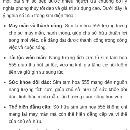
một loại sim số đẹp được nhiều người ưa chuộng bởi ý
nghĩa phong thủy tốt đẹp và giá trị sử dụng cao. Dưới đây là
ý nghĩa số 555 trong sim điện thoại:
May mắn và thành công:
Sim tam hoa 555 tượng trưng
cho sự may mắn, hanh thông, giúp chủ sở hữu thuận lợi
trong mọi việc, dễ dàng đạt được thành công trong công
việc và cuộc sống.
Tài lộc viên mãn:
Năng lượng tích cực từ sim tam hoa
555 giúp thu hút tài lộc, vượng khí, gia tăng cơ hội kiếm
tiền và giữ gìn sự sung túc.
Sức khỏe dồi dào:
Sim tam hoa 555 mang đến nguồn
năng lượng tích cực, giúp chủ sở hữu có sức khỏe dồi
dào, tinh thần minh mẫn, tận hưởng cuộc sống trọn vẹn.
Thể hiện đẳng cấp:
Sở hữu sim tam hoa 555 không chỉ
mang lại may mắn mà còn thể hiện đẳng cấp và vị thế
của chủ sở hữu.