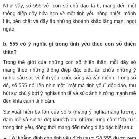
Như vậy, số 555 với con số chủ đạo là 6, mang đến một
thông điệp đầy hứa hẹn về một tình yêu nồng nhiệt, mãnh
liệt, bền chặt và đầy ắp những khoảnh khắc lãng mạn, ngọt
ngào.
b. 555 có ý nghĩa gì trong tình yêu theo con số thiên
thần?
Trong thế giới của những con số thiên thần, mỗi dãy số
mang theo những thông điệp đặc biệt, ẩn chứa những ý
nghĩa sâu sắc về tình yêu, cuộc sống và vận mệnh. Trong số
đó, số 555 nổi lên như một "mật mã tình yêu" độc đáo, thu
hút sự chú ý bởi ý nghĩa tinh tế và sức ảnh hưởng mạnh mẽ
đến khía cạnh tình cảm.
Sự xuất hiện ba lần của số 5 (mang ý nghĩa năng lượng,
đam mê và sự tự do) khuếch đại những rung cảm tích cực
trong tình yêu, đồng thời mang đến thông điệp đặc biệt sau:
Lời khẳng định cho tình yêu đích thực: Số 555 được xem