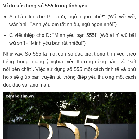
Ví dụ sử dụng số 555 trong tình yêu:
A nhắn tin cho B: "555, ngủ ngon nhé!" (Wǒ wǒ wǒ,
wǎn'an! - "Anh yêu em rất nhiều, ngủ ngon nhé!")
C viết thiệp cho D: "Mình yêu bạn 555!" (Wǒ ài nǐ wǔ bǎi
wǔ shì! - "Mình yêu bạn rất nhiều!")
Như vậy, Số 555 là một con số đặc biệt trong tình yêu theo
tiếng Trung, mang ý nghĩa "yêu thương nồng nàn" và "kết
nối bền chặt". Việc sử dụng số 555 một cách tinh tế và phù
hợp sẽ giúp bạn truyền tải thông điệp yêu thương một cách
độc đáo và lãng mạn.