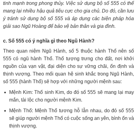
tinh mạnh trong phong thủy. Việc sử dụng bộ số 555 có thể
mang lại nhiều hậu quả tiêu cực cho gia chủ. Do đó, cần lưu
ý tránh sử dụng bộ số 555 và áp dụng các biện pháp hóa
giải sao Ngũ Hoàng để bảo vệ bản thân và gia đình.
c. Số 555 có ý nghĩa gì theo Ngũ Hành?
Theo quan niệm Ngũ Hành, số 5 thuộc hành Thổ nên số
555 có ngũ hành Thổ. Thổ tượng trưng cho đất, nơi khởi
nguồn của vạn vật, đại diện cho sự vững chãi, ổn định và
thịnh vượng. Theo mối quan hệ sinh khắc trong Ngũ Hành,
số 555 (hành Thổ) sẽ hợp với những người mệnh sau:
Mệnh Kim: Thổ sinh Kim, do đó số 555 sẽ mang lại may
mắn, tài lộc cho người mệnh Kim.
Mệnh Thổ: Mệnh Thổ tương hỗ lẫn nhau, do đó số 555
sẽ giúp người mệnh Thổ có cuộc sống an yên, bình ổn và
thịnh vượng.