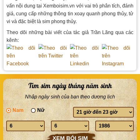
vấn nội dung tại Xemboisim.vn với vai trò phân tích, đánh
giá, cung cấp những thông tin xoay quanh phong thủy, tử
vi và đặc biệt là sim phong thủy.
Theo dõi những bài viết của tác giả Trần Lãng qua các
kênh:
Tìm sim ngày tháng năm sinh
Nhập ngày sinh của bạn theo dương lịch
Nam
Nữ
Giờ
sinh
Ngày
Tháng
Năm
sinh
sinh
sinh
XEM BÓI SIM