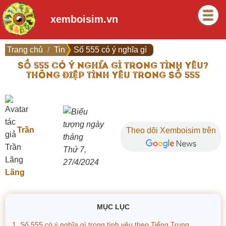
xemboisim.vn
Trang chủ
Tin
Số 555 có ý nghĩa gì
SỐ 555 CÓ Ý NGHĨA GÌ TRONG TÌNH YÊU?
THÔNG ĐIỆP TÌNH YÊU TRONG SỐ 555
Trần
Theo dõi Xemboisim trên
Thứ 7,
27/4/2024
Lãng
MỤC LỤC
1. Số 555 có ý nghĩa gì trong tình yêu theo Tiếng Trung