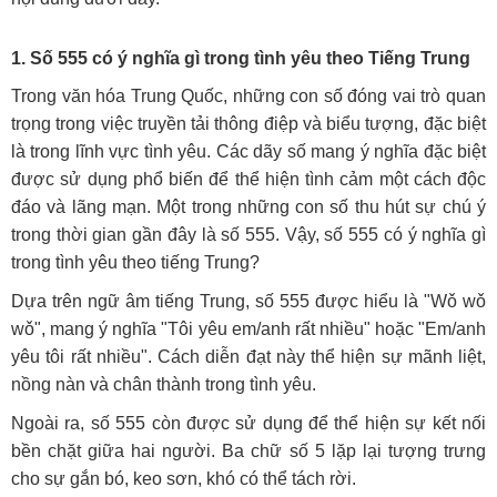
1. Số 555 có ý nghĩa gì trong tình yêu theo Tiếng Trung
Trong văn hóa Trung Quốc, những con số đóng vai trò quan
trọng trong việc truyền tải thông điệp và biểu tượng, đặc biệt
là trong lĩnh vực tình yêu. Các dãy số mang ý nghĩa đặc biệt
được sử dụng phổ biến để thể hiện tình cảm một cách độc
đáo và lãng mạn. Một trong những con số thu hút sự chú ý
trong thời gian gần đây là số 555. Vậy, số 555 có ý nghĩa gì
trong tình yêu theo tiếng Trung?
Dựa trên ngữ âm tiếng Trung, số 555 được hiểu là "Wǒ wǒ
wǒ", mang ý nghĩa "Tôi yêu em/anh rất nhiều" hoặc "Em/anh
yêu tôi rất nhiều". Cách diễn đạt này thể hiện sự mãnh liệt,
nồng nàn và chân thành trong tình yêu.
Ngoài ra, số 555 còn được sử dụng để thể hiện sự kết nối
bền chặt giữa hai người. Ba chữ số 5 lặp lại tượng trưng
cho sự gắn bó, keo sơn, khó có thể tách rời.