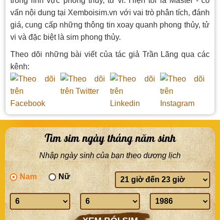
trong lĩnh vực phong thủy, tử vi. Hiện tôi là Master - cố
vấn nội dung tại Xemboisim.vn với vai trò phân tích, đánh
giá, cung cấp những thông tin xoay quanh phong thủy, tử
vi và đặc biệt là sim phong thủy.
Theo dõi những bài viết của tác giả Trần Lãng qua các
kênh:
Tìm sim ngày tháng năm sinh
Nhập ngày sinh của bạn theo dương lịch
Nam
Nữ
Giờ
sinh
Ngày
Tháng
Năm
sinh
sinh
sinh