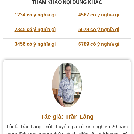
THAM KHẢO NỘI DUNG KHÁC
1234 có ý nghĩa gì
4567 có ý nghĩa gì
2345 có ý nghĩa gì
5678 có ý nghĩa gì
3456 có ý nghĩa gì
6789 có ý nghĩa gì
Tác giả: Trần Lãng
Tôi là Trần Lãng, một chuyên gia có kinh nghiệp 20 năm