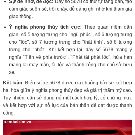
Sự dễ nhớ, dễ đọc:
Dãy số 5678 có thứ tự tăng dần, tạo
cảm giác suôn sẻ, trôi chảy, dễ dàng ghi nhớ khi tham gia
giao thông.
Ý nghĩa phong thủy tích cực:
Theo quan niệm dân
gian, số 5 tượng trưng cho "ngũ phúc", số 6 tượng trưng
cho "lộc", số 7 tượng trưng cho "thất tinh", số 8 tượng
trưng cho "phát". Khi kết hợp lại, dãy số 5678 mang ý
nghĩa "Tiến về phía trước", "Phát tài phát lộc", hứa hẹn
mang lại may mắn, tài lộc và thành công cho chủ sở hữu
xe.
Kết luận:
Biển số xe 5678 được ưa chuộng bởi sự kết hợp
hài hòa giữa ý nghĩa phong thủy đẹp và giá trị thẩm mỹ cao.
Tuy nhiên, cần sử dụng nó một cách hợp lý, có chừng mực
và kết hợp với sự nỗ lực của bản thân để đạt được thành
công.