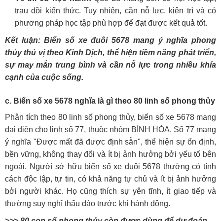
trau dồi kiến thức. Tuy nhiên, cần nỗ lực, kiên trì và có
phương pháp học tập phù hợp để đạt được kết quả tốt.
Kết luận: Biển số xe đuôi 5678 mang ý nghĩa phong
thủy thú vị theo Kinh Dịch, thể hiện tiềm năng phát triển,
sự may mắn trung bình và cần nỗ lực trong nhiều khía
cạnh của cuộc sống.
c. Biển số xe 5678 nghĩa là gì theo 80 linh số phong thủy
Phân tích theo 80 linh số phong thủy, biển số xe 5678 mang
đại diện cho linh số 77, thuộc nhóm BÌNH HÒA. Số 77 mang
ý nghĩa "Được mất đã được định sẵn", thể hiện sự ổn định,
bền vững, không thay đổi và ít bị ảnh hưởng bởi yếu tố bên
ngoài. Người sở hữu biển số xe đuôi 5678 thường có tính
cách độc lập, tự tin, có khả năng tự chủ và ít bị ảnh hưởng
bởi người khác. Họ cũng thích sự yên tĩnh, ít giao tiếp và
thường suy nghĩ thấu đáo trước khi hành động.
>>> 80 con số phong thủy còn được dùng để dự đoán