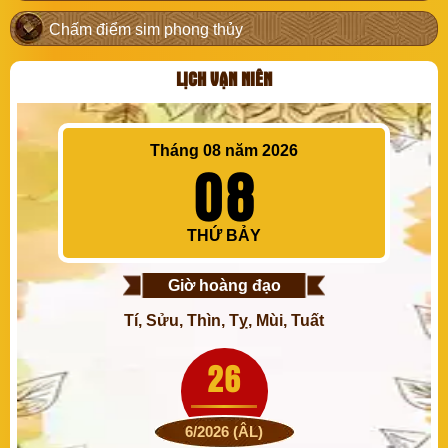
Chấm điểm sim phong thủy
LỊCH VẠN NIÊN
Tháng 08 năm 2026
08
THỨ BẢY
Giờ hoàng đạo
Tí, Sửu, Thìn, Tỵ, Mùi, Tuất
26
6/2026 (ÂL)