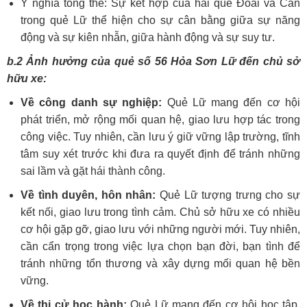
Ý nghĩa tổng thể: Sự kết hợp của hai quẻ Đoài và Cấn
trong quẻ Lữ thể hiện cho sự cân bằng giữa sự năng
động và sự kiên nhẫn, giữa hành động và sự suy tư.
b.2 Ảnh hưởng của quẻ số 56 Hỏa Sơn Lữ đến chủ sở
hữu xe:
Về công danh sự nghiệp:
Quẻ Lữ mang đến cơ hội
phát triển, mở rộng mối quan hệ, giao lưu hợp tác trong
công việc. Tuy nhiên, cần lưu ý giữ vững lập trường, tĩnh
tâm suy xét trước khi đưa ra quyết định để tránh những
sai lầm và gặt hái thành công.
Về tình duyên, hôn nhân:
Quẻ Lữ tượng trưng cho sự
kết nối, giao lưu trong tình cảm. Chủ sở hữu xe có nhiều
cơ hội gặp gỡ, giao lưu với những người mới. Tuy nhiên,
cần cẩn trọng trong việc lựa chọn bạn đời, bạn tình để
tránh những tổn thương và xây dựng mối quan hệ bền
vững.
Về thi cử học hành:
Quẻ Lữ mang đến cơ hội học tập,