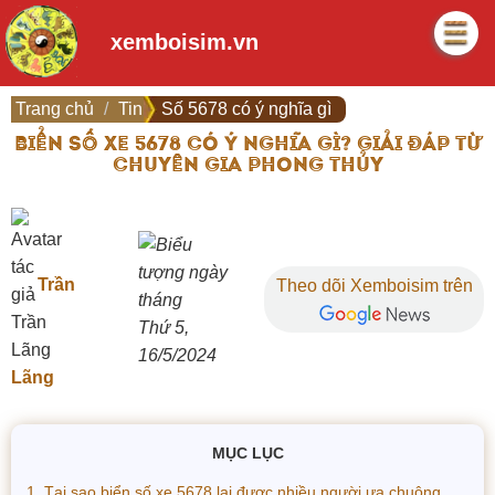
xemboisim.vn
Trang chủ
Tin
Số 5678 có ý nghĩa gì
BIỂN SỐ XE 5678 CÓ Ý NGHĨA GÌ? GIẢI ĐÁP TỪ
CHUYÊN GIA PHONG THỦY
Trần
Theo dõi Xemboisim trên
Thứ 5,
16/5/2024
Lãng
MỤC LỤC
1. Tại sao biển số xe 5678 lại được nhiều người ưa chuộng