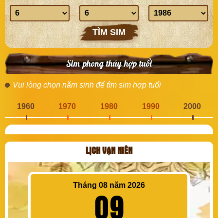
sinh
Ngày
Tháng
Năm
sinh
sinh
sinh
TÌM SIM
Sim phong thủy hợp tuổi
Vui lòng chọn năm sinh để tìm sim hợp tuổi
1960
1970
1980
1990
2000
LỊCH VẠN NIÊN
Tháng 08 năm 2026
09