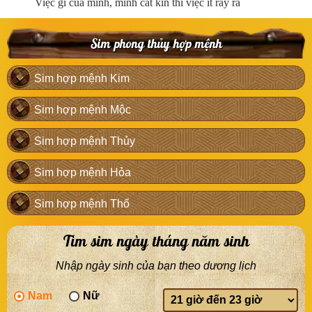
Việc gì của mình, mình cất kín thì việc ít rầy rà
Sim phong thủy hợp mệnh
Sim hợp mệnh Kim
Sim hợp mệnh Mộc
Sim hợp mệnh Thủy
Sim hợp mệnh Hỏa
Sim hợp mệnh Thổ
Tìm sim ngày tháng năm sinh
Nhập ngày sinh của bạn theo dương lịch
Nam
Nữ
Giờ