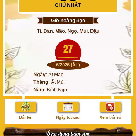
CHỦ NHẬT
Giờ hoàng đạo
Tí, Dần, Mão, Ngọ, Mùi, Dậu
27
6/2026 (ÂL)
Ngày:
Ất Mão
Tháng:
Ất Mùi
Năm:
Bính Ngọ
Bói tên
Ngày tốt xấu
Xem bói số
Ứng dụng luận sim