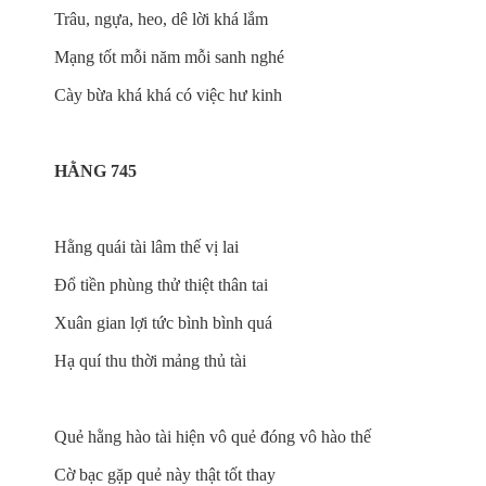
Trâu, ngựa, heo, dê lời khá lắm
Mạng tốt mỗi năm mỗi sanh nghé
Cày bừa khá khá có việc hư kinh
HẰNG 745
Hằng quái tài lâm thế vị lai
Đổ tiền phùng thử thiệt thân tai
Xuân gian lợi tức bình bình quá
Hạ quí thu thời mảng thủ tài
Quẻ hằng hào tài hiện vô quẻ đóng vô hào thế
Cờ bạc gặp quẻ này thật tốt thay