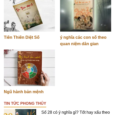
Tiên Thiên Diệt Số
ý nghĩa các con số theo
quan niệm dân gian
Ngũ hành bản mệnh
TIN TỨC PHONG THỦY
Số 28 có ý nghĩa gì? Tốt hay xấu theo