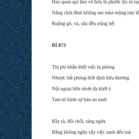
Hào quan quỉ lâm vô hưu tù phước lộc tỏ r
Nắng chút đỉnh không sao mùa ruộng này t
Ruộng gò, và, sâu đều trúng hết
BÍ 873
Thị phi khẩu thiệt việc tu phòng
Nhược bất phòng thời định hữu thương
Nội ngoại hữu nhơn đa khởi ý
Tam tư hành sự bảo an ninh
Rầy rà, đôi chối, ráng ngừa
Bằng không ngừa vậy việc sanh đến toà