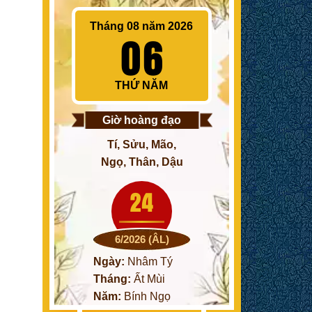
Tháng 08 năm 2026
06
THỨ NĂM
Giờ hoàng đạo
Tí, Sửu, Mão,
Ngọ, Thân, Dậu
24
6/2026 (ÂL)
Ngày:
Nhâm Tý
Tháng:
Ất Mùi
Năm:
Bính Ngọ