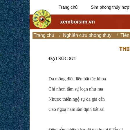
Trang chủ
Sim phong thủy hợp
xemboisim.vn
Trang chủ
Nghiên cứu phong thủy
Tiên
THI
ĐẠI SÚC 871
Dạ mộng điểu liên bất túc khoa
Chỉ nhơn tâm sự loạn như ma
Nhược thiên ngộ sự đa gia cẩn
Cao ngoạ nam sàn định bất sai
Đêm nằm chiêm bao lê mê ly mị thiếu gì