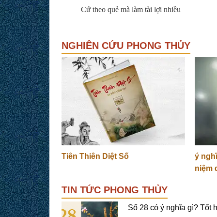
Cứ theo quẻ mà làm tài lợi nhiều
NGHIÊN CỨU PHONG THỦY
Tiên Thiên Diệt Số
ý ngh
niệm 
TIN TỨC PHONG THỦY
Số 28 có ý nghĩa gì? Tốt