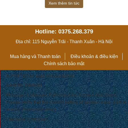
Xem thêm tin tức
Hotline: 0375.268.379
Địa chỉ: 115 Nguyễn Trãi - Thanh Xuân - Hà Nội
Mua hàng và Thanh toán
Điều khoản & điều kiện
Chính sách bảo mật
A PHP Error was encountered
Severity: Warning
Message: Unknown: Failed to write session data (user).
Please verify that the current setting of session.save_path is
correct (/home/sites/tmp)
Filename: Unknown