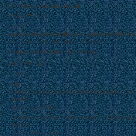
A PHP Error was encountered
Severity: Warning
Message:
fopen(/home/sites/tmp/xemboisimvn_sessionda08ade907
failed to open stream: No space left on device
Filename: drivers/Session_files_driver.php
Line Number: 157
Backtrace:
File:
/home/sites/web/xemboisim.vn/public_html/application/contro
Line: 10
Function: __construct
File: /home/sites/web/xemboisim.vn/public_html/index.php
Line: 328
Function: require_once