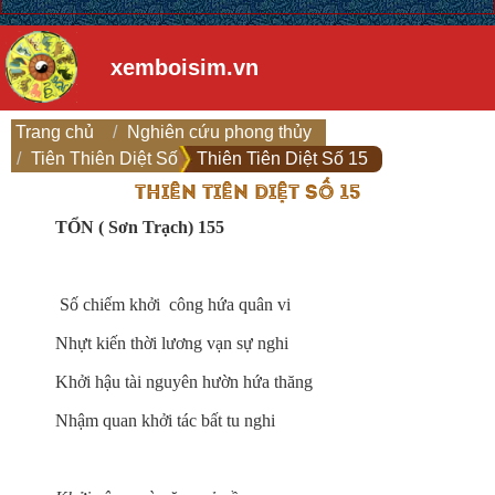
xemboisim.vn
Trang chủ
Nghiên cứu phong thủy
Tiên Thiên Diệt Số
Thiên Tiên Diệt Số 15
THIÊN TIÊN DIỆT SỐ 15
TỔN ( Sơn Trạch) 155
Số chiếm khởi công hứa quân vi
Nhựt kiến thời lương vạn sự nghi
Khởi hậu tài nguyên hườn hứa thăng
Nhậm quan khởi tác bất tu nghi