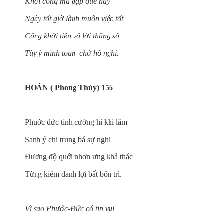
Khởi công mà gặp quẻ nầy
Ngày tốt giờ lành muôn việc tốt
Công khởi tiền vô lời thắng số
Tùy ý mình toan chớ hồ nghi.
HOÁN ( Phong Thủy) 156
Phước đức tinh cường hỉ khi lâm
Sanh ý chi trung bá sự nghi
Đương độ quới nhơn ưng khả thác
Từng kiêm danh lợi bất bôn trì.
Vì sao Phước-Đức có tin vui