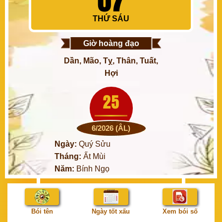
THỨ SÁU
Giờ hoàng đạo
Dần, Mão, Tỵ, Thân, Tuất,
Hợi
25
6/2026 (ÂL)
Ngày:
Quý Sửu
Tháng:
Ất Mùi
Năm:
Bính Ngọ
Bói tên
Ngày tốt xấu
Xem bói số