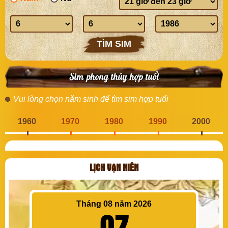
sinh
Ngày
Tháng
Năm
sinh
sinh
sinh
TÌM SIM
Sim phong thủy hợp tuổi
Vui lòng chọn năm sinh để tìm sim hợp tuổi
1960
1970
1980
1990
2000
LỊCH VẠN NIÊN
Tháng 08 năm 2026
07