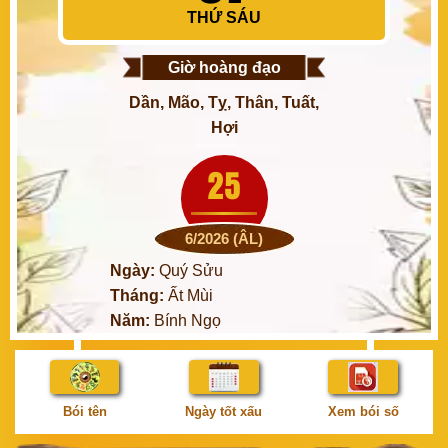
THỨ SÁU
Giờ hoàng đạo
Dần, Mão, Tỵ, Thân, Tuất,
Hợi
25
6/2026 (ÂL)
Ngày:
Quý Sửu
Tháng:
Ất Mùi
Năm:
Bính Ngọ
Bói tên
Ngày tốt xấu
Xem bói số