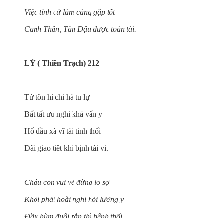
Việc tính cứ làm càng gặp tốt
Canh Thân, Tân Dậu được toàn tài.
LÝ ( Thiên Trạch) 212
Tử tôn hỉ chi hà tu lự
Bất tất ưu nghi khả vấn y
Hổ đầu xà vĩ tài tinh thối
Đãi giao tiết khi bịnh tài vi.
Cháu con vui vẻ đừng lo sợ
Khỏi phải hoài nghi hỏi lương y
Đầu hùm đuôi rắn thì bệnh thối