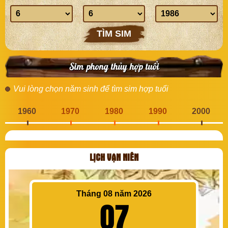
sinh
Ngày
Tháng
Năm
sinh
sinh
sinh
TÌM SIM
Sim phong thủy hợp tuổi
Vui lòng chọn năm sinh để tìm sim hợp tuổi
1960
1970
1980
1990
2000
LỊCH VẠN NIÊN
Tháng 08 năm 2026
07