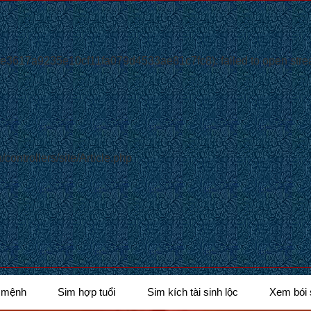
3617a9235e10cf11fa079d4533ae81c7fc8): failed to open strea
controllers/site/Article.php
 mệnh
Sim hợp tuổi
Sim kích tài sinh lộc
Xem bói 