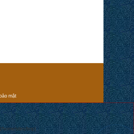
bảo mật
 (/home/sites/tmp)