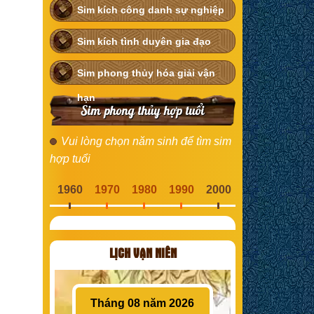
Sim kích công danh sự nghiệp
Sim kích tình duyên gia đạo
Sim phong thủy hóa giải vận
hạn
Sim phong thủy hợp tuổi
Vui lòng chọn năm sinh để tìm sim
hợp tuổi
1960
1970
1980
1990
2000
LỊCH VẠN NIÊN
Tháng 08 năm 2026