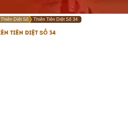
 Thiên Diệt Số
Thiên Tiên Diệt Số 34
IÊN TIÊN DIỆT SỐ 34