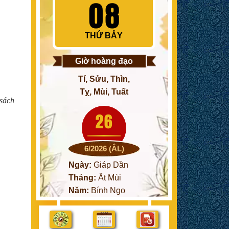
08
THỨ BẢY
Giờ hoàng đạo
Tí, Sửu, Thìn,
Tỵ, Mùi, Tuất
 sách
26
6/2026 (ÂL)
Ngày:
Giáp Dần
Tháng:
Ất Mùi
Năm:
Bính Ngọ