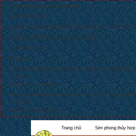
A PHP Error was encountered
Severity: Warning
Message: fopen(/home/sites/tmp/xemboisimvn_session3b19e
Filename: drivers/Session_files_driver.php
Line Number: 157
Backtrace:
File: /home/sites/web/xemboisim.vn/public_html/application/
Line: 10
Function: __construct
File: /home/sites/web/xemboisim.vn/public_html/index.php
Line: 328
Function: require_once
Trang chủ
Sim phong thủy hợp