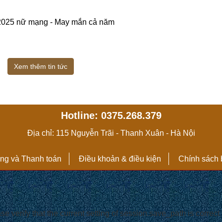
 2025 nữ mạng - May mắn cả năm
Xem thêm tin tức
Hotline: 0375.268.379
Địa chỉ: 115 Nguyễn Trãi - Thanh Xuân - Hà Nội
ng và Thanh toán
Điều khoản & điều kiện
Chính sách 
 verify that the current setting of session.save_path is correct