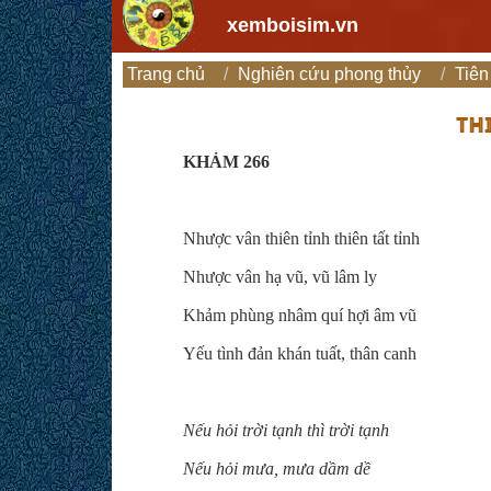
xemboisim.vn
Trang chủ
Nghiên cứu phong thủy
Tiên
TH
KHẢM 266
Nhược vân thiên tỉnh thiên tất tỉnh
Nhược vân hạ vũ, vũ lâm ly
Khảm phùng nhâm quí hợi âm vũ
Yếu tình đản khán tuất, thân canh
Nếu hỏi trời tạnh thì trời tạnh
Nếu hỏi mưa, mưa dầm dề