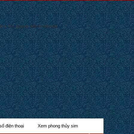
m: No space left on device
số điện thoại
Xem phong thủy sim