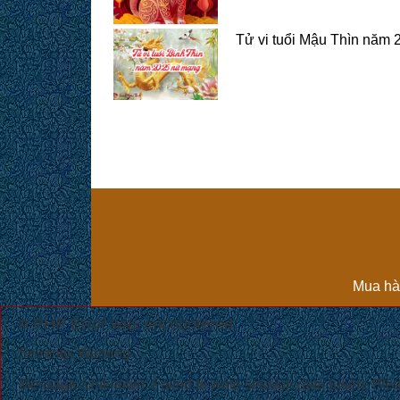
Tử vi tuổi Mậu Thìn năm
Mua hà
A PHP Error was encountered
Severity: Warning
Message: Unknown: Failed to write session data (user). Please