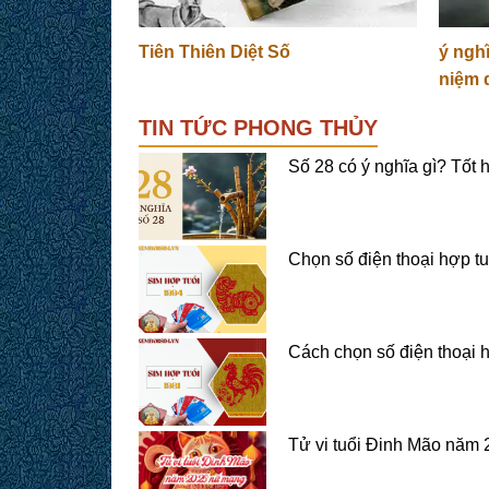
Tiên Thiên Diệt Số
ý ngh
niệm 
TIN TỨC PHONG THỦY
Số 28 có ý nghĩa gì? Tốt
Chọn số điện thoại hợp t
Cách chọn số điện thoại 
Tử vi tuổi Đinh Mão năm