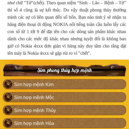
như chữ "Tử"(chết). Theo quan niệm “Sinh – Lão – Bệnh – Tử”
thì số 4 cũng là sự kết thúc. Do vậy thuật phong thủy thường
tránh các sự có liên quan đến số bốn. Bạn nào tinh ý sẽ nhận ra
hãng điện thoại di động NOKIA nổi tiếng toàn cầu luôn lấy các
con số từ 1 tới 9 để đặt tên cho các dòng sản phẩm khác nhau
dành cho các mức độ khác nhau nhưng tuyệt đối là không bao
giờ có Nokia 4xxx đơn giản vì hãng này duy tâm cho rằng đặt
tên máy là Nokia 4xxx sẽ gặp rủi ro vì "chết".
Sim phong thủy hợp mệnh
Sim hợp mệnh Kim
Sim hợp mệnh Mộc
Sim hợp mệnh Thủy
Sim hợp mệnh Hỏa