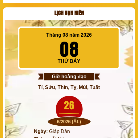
LỊCH VẠN NIÊN
Tháng 08 năm 2026
08
THỨ BẢY
Giờ hoàng đạo
Tí, Sửu, Thìn, Tỵ, Mùi, Tuất
26
6/2026 (ÂL)
Ngày:
Giáp Dần