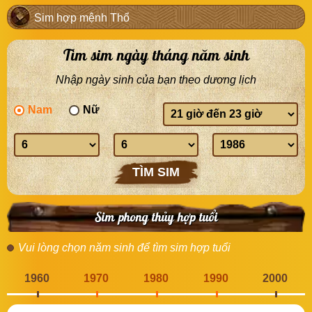
Sim hợp mệnh Thổ
Tìm sim ngày tháng năm sinh
Nhập ngày sinh của bạn theo dương lịch
Nam
Nữ
Giờ
sinh
Ngày
Tháng
Năm
sinh
sinh
sinh
TÌM SIM
Sim phong thủy hợp tuổi
Vui lòng chọn năm sinh để tìm sim hợp tuổi
1960
1970
1980
1990
2000