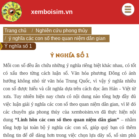
xemboisim.vn
Trang chủ
Nghiên cứu phong thủy
ý nghĩa các con số theo quan niệm dân gian
Ý nghĩa số 1
Ý NGHĨA SỐ 1
Mỗi con số đều ẩn chứa những ý nghĩa riêng biệt khác nhau, có tốt
có xấu theo từng cách luận số. Văn hóa phương Đông có ảnh
hưởng không nhỏ từ văn hóa Trung Quốc, vì vậy ý nghĩa nhiều
con số được hiểu và cắt nghĩa dựa trên cách đọc âm Hán - Việt từ
xưa. Tuy nhiên hiện nay chưa có nội dung nào tổng hợp đầy đủ
việc luận giải ý nghĩa các con số theo quan niệm dân gian, vì lẽ đó
các chuyên gia phong thủy của xemboisim.vn đã thực hiện nội
dung
“Linh hồn các con số theo quan niệm dân gian”
– nhằm
tổng hợp lại toàn bộ ý nghĩa các con số, giúp quý bạn có thêm
thông tin để dễ dàng hơn trong việc chọn lựa dãy số, số sim phù