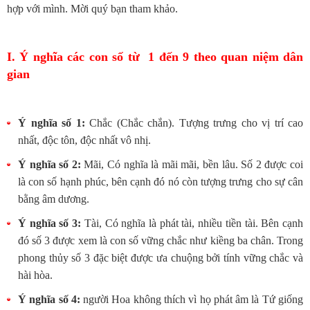
hợp với mình. Mời quý bạn tham khảo.
I. Ý nghĩa các con số từ 1 đến 9 theo quan niệm dân
gian
Ý nghĩa số 1:
Chắc (Chắc chắn). Tượng trưng cho vị trí cao
nhất, độc tôn, độc nhất vô nhị.
Ý nghĩa số 2:
Mãi, Có nghĩa là mãi mãi, bền lâu. Số 2 được coi
là con số hạnh phúc, bên cạnh đó nó còn tượng trưng cho sự cân
bằng âm dương.
Ý nghĩa số 3:
Tài, Có nghĩa là phát tài, nhiều tiền tài. Bên cạnh
đó số 3 được xem là con số vững chắc như kiềng ba chân. Trong
phong thủy số 3 đặc biệt được ưa chuộng bởi tính vững chắc và
hài hòa.
Ý nghĩa số 4:
người Hoa không thích vì họ phát âm là Tứ giống