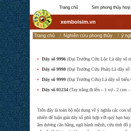
Trang chủ
Sim phong thủy hợp
xemboisim.vn
Trang chủ
Nghiên cứu phong thủy
ý ng
Dãy số 9996
(Đại Trường Cửu Lộc Là dãy số ma
Dãy số 9998
(Đại Trường Cửu Phát) Là dãy số 
Dãy số 9999
(Đại Trường Cửu) Là dãy số biểu t
Dãy số 01234
(Tay trắng đi lên – 1 vợ - 2 con –
Trên đây là toàn bộ nội dung về ý nghĩa các con 
nhiên để luận giải dãy số phù hợp với quý bạn hay
âm dương cân bằng, ngũ hành mệnh, cửu tinh đồ ph