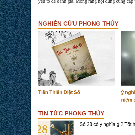
yếu tố dể đánh giá. Mong rằng nội dung cung cấp 
NGHIÊN CỨU PHONG THỦY
Tiên Thiên Diệt Số
ý ngh
niệm 
TIN TỨC PHONG THỦY
Số 28 có ý nghĩa gì? Tốt