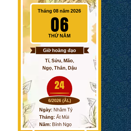
Tháng 08 năm 2026
06
THỨ NĂM
Giờ hoàng đạo
Tí, Sửu, Mão,
Ngọ, Thân, Dậu
24
6/2026 (ÂL)
Ngày:
Nhâm Tý
Tháng:
Ất Mùi
Năm:
Bính Ngọ