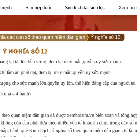
 mệnh
Sim hợp tuổi
Sim kích tài sinh lộc
Xem bói 
hĩa các con số theo quan niệm dân gian
Ý nghĩa số 12
Ý NGHĨA SỐ 12
ng lại tài lộc bền vững, đem lại may mắn,quyền uy sức mạnh
chỉ làm ăn phát đạt, đem lại may mắn,quyền uy sức mạnh
ượng cho sức mạnh lớn,quyền uy lớn, thể hiện đẳng cấp của người tài 
 3 nhà – 4 bánh)
số theo quan niệm dân gian đã được xemboisim.vn biên soạn và tổng hợ
 không còn cần phải dựa theo nhiều yếu tố khác ẩn chứa trong dãy số 
áp, hành quẻ Kinh Dịch, ý nghĩa số theo quan niệm dân gian chỉ là m