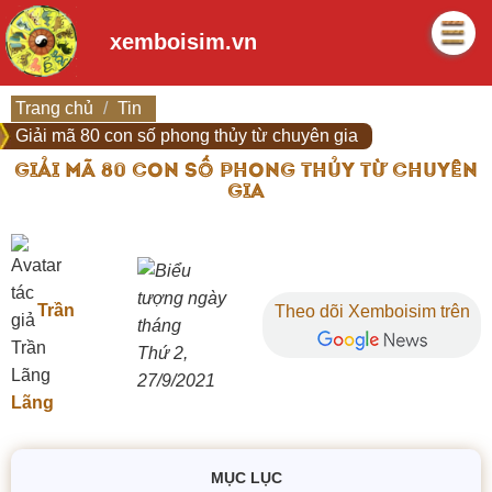
xemboisim.vn
Trang chủ
Tin
Giải mã 80 con số phong thủy từ chuyên gia
GIẢI MÃ 80 CON SỐ PHONG THỦY TỪ CHUYÊN
GIA
Trần
Theo dõi Xemboisim trên
Thứ 2,
27/9/2021
Lãng
MỤC LỤC