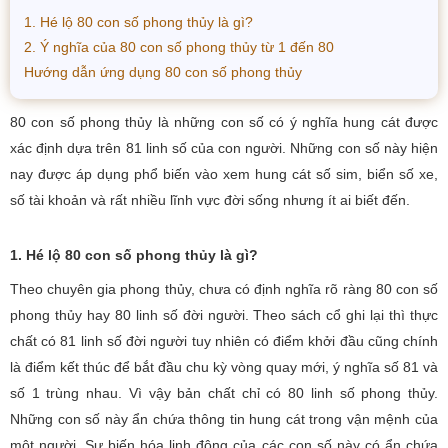
1. Hé lộ 80 con số phong thủy là gì?
2. Ý nghĩa của 80 con số phong thủy từ 1 đến 80
Hướng dẫn ứng dụng 80 con số phong thủy
80 con số phong thủy là những con số có ý nghĩa hung cát được
xác định dựa trên 81 linh số của con người. Những con số này hiện
nay được áp dụng phổ biến vào xem hung cát số sim, biển số xe,
số tài khoản và rất nhiều lĩnh vực đời sống nhưng ít ai biết đến.
1. Hé lộ 80 con số phong thủy là gì?
Theo chuyên gia phong thủy, chưa có định nghĩa rõ ràng 80 con số
phong thủy hay 80 linh số đời người. Theo sách cổ ghi lại thì thực
chất có 81 linh số đời người tuy nhiên có điểm khởi đầu cũng chính
là điểm kết thúc để bắt đầu chu kỳ vòng quay mới, ý nghĩa số 81 và
số 1 trùng nhau. Vì vậy bản chất chỉ có 80 linh số phong thủy.
Những con số này ẩn chứa thông tin hung cát trong vận mệnh của
một người. Sự biến hóa linh động của các con số này có ẩn chứa