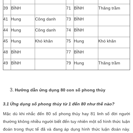
39
BÌNH
71
BÌNH
Thăng trầm
41
Hung
Công danh
73
BÌNH
44
Hung
Công danh
74
BÌNH
45
Hung
Khó khăn
75
Hung
Khó khăn
48
BÌNH
77
BÌNH
49
BÌNH
79
Hung
Thăng trầm
Hướng dẫn ứng dụng 80 con số phong thủy
3.1 Ứng dụng số phong thủy từ 1 đến 80 như thế nào?
Mặc dù khi nhắc đến 80 số phong thủy hay 81 linh số đời người
thường không nhiều người biết đến tuy nhiên một số hình thức luận
đoán trong thực tế đã và đang áp dụng hình thức luận đoán này.