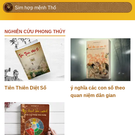
Sim hợp mệnh Thổ
NGHIÊN CỨU PHONG THỦY
Tiên Thiên Diệt Số
ý nghĩa các con số theo
quan niệm dân gian