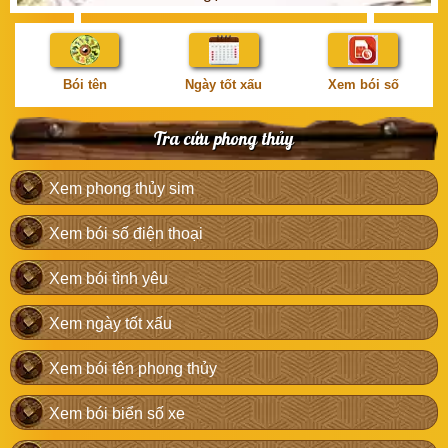
Bói tên
Ngày tốt xấu
Xem bói số
Tra cứu phong thủy
Xem phong thủy sim
Xem bói số điện thoại
Xem bói tình yêu
Xem ngày tốt xấu
Xem bói tên phong thủy
Xem bói biển số xe