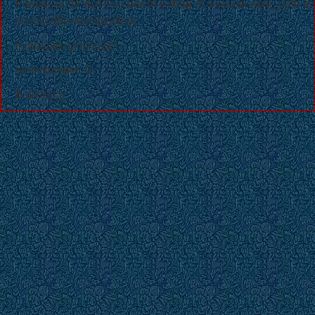
Please verify that the current setting of session.save_path is
correct (/home/sites/tmp)
Filename: Unknown
Line Number: 0
Backtrace: