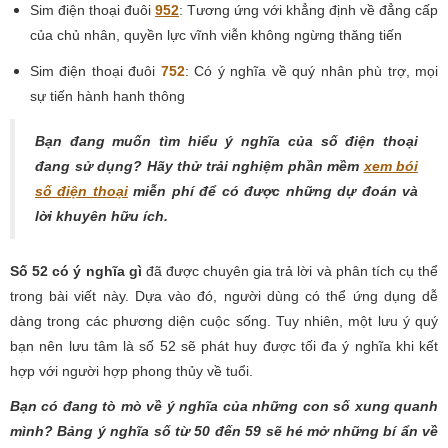
Sim điện thoại đuôi
952
: Tương ứng với khẳng định về đẳng cấp
của chủ nhân, quyền lực vĩnh viễn không ngừng thăng tiến
Sim điện thoại đuôi
752
: Có ý nghĩa về quý nhân phù trợ, mọi
sự tiến hành hanh thông
Bạn đang muốn tìm hiểu ý nghĩa của số điện thoại
đang sử dụng? Hãy thử trải nghiệm phần mềm
xem bói
số điện thoại
miễn phí để có được những dự đoán và
lời khuyên hữu ích.
Số 52 có ý nghĩa gì
đã được chuyên gia trả lời và phân tích cụ thể
trong bài viết này. Dựa vào đó, người dùng có thể ứng dụng dễ
dàng trong các phương diện cuộc sống. Tuy nhiên, một lưu ý quý
bạn nên lưu tâm là số 52 sẽ phát huy được tối đa ý nghĩa khi kết
hợp với người hợp phong thủy về tuổi.
Bạn có đang tò mò về ý nghĩa của những con số xung quanh
mình? Bảng ý nghĩa số từ 50 đến 59 sẽ hé mở những bí ẩn về