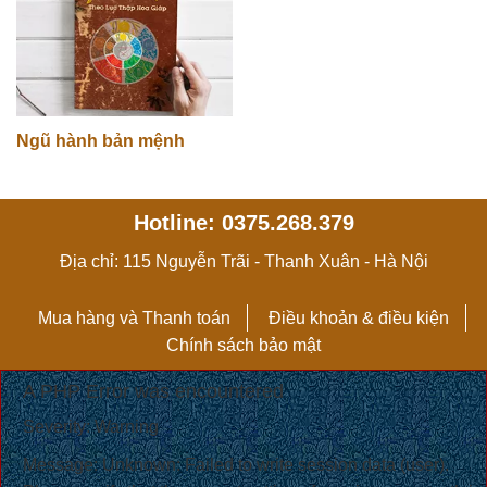
Ngũ hành bản mệnh
Hotline: 0375.268.379
Địa chỉ: 115 Nguyễn Trãi - Thanh Xuân - Hà Nội
Mua hàng và Thanh toán
Điều khoản & điều kiện
Chính sách bảo mật
A PHP Error was encountered
Severity: Warning
Message: Unknown: Failed to write session data (user).