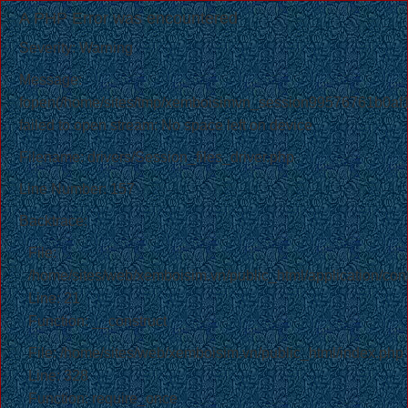
A PHP Error was encountered
Severity: Warning
Message:
fopen(/home/sites/tmp/xemboisimvn_session99576761b0a
failed to open stream: No space left on device
Filename: drivers/Session_files_driver.php
Line Number: 157
Backtrace:
File:
/home/sites/web/xemboisim.vn/public_html/application/cont
Line: 21
Function: __construct
File: /home/sites/web/xemboisim.vn/public_html/index.php
Line: 328
Function: require_once