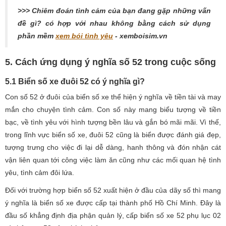
>>> Chiêm đoán tình cảm của bạn đang gặp những vấn
đề gì? có hợp với nhau không bằng cách sử dụng
phần mềm
xem bói tình yêu
- xemboisim.vn
5. Cách ứng dụng ý nghĩa số 52 trong cuộc sống
5.1 Biển số xe đuôi 52 có ý nghĩa gì?
Con số 52 ở đuôi của biển số xe thể hiện ý nghĩa về tiền tài và may
mắn cho chuyện tình cảm. Con số này mang biểu tượng về tiền
bạc, về tình yêu với hình tượng bền lâu và gắn bó mãi mãi. Vì thế,
trong lĩnh vực biển số xe, đuôi 52 cũng là biển được đánh giá đẹp,
tượng trưng cho việc đi lại dễ dàng, hanh thông và đón nhận cát
vận liên quan tới công việc làm ăn cũng như các mối quan hệ tình
yêu, tình cảm đôi lứa.
Đối với trường hợp biển số 52 xuất hiện ở đầu của dãy số thì mang
ý nghĩa là biển số xe được cấp tại thành phố Hồ Chí Minh. Đây là
đầu số khẳng định địa phận quản lý, cấp biển số xe 52 phụ lục 02