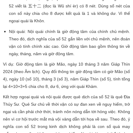
52 viết là 五十二 (đọc là Wǔ shí èr) có 8 nét. Dùng số nét của
con số này chia cho 8 được kết quả là 1 và không dư. Vì thế
ngoại quái là Khôn.
Nội quái: Nội quái chính là giờ động tâm của chính chủ mệnh.
Theo đó, dịch nghĩa của số 52 gắn liền với chủ mệnh, nên đoán
vận có tính chính xác cao. Giờ động tâm bao gồm thông tin về
ngày, tháng, năm và giờ động tâm.
Ví dụ: Giờ động tâm là giờ Mão, ngày 10 tháng 3 năm Giáp Thìn
2024 (theo Âm lịch). Quy đổi thông tin giờ động tâm có giờ Mão (số
4), ngày 10 (số 10), tháng 3 (số 3), năm Giáp Thìn (số 5), tính tổng
lại 4+10+3+5 chia cho 8, dư 6, ứng với quái Khảm.
Kết hợp ngoại quái và nội quái được quẻ dịch của số 52 là quẻ Địa
Thủy Sư. Quẻ Sư chủ về thời vận có sự đan xen về nguy hiểm, trở
ngại và cần phải chờ thời, tránh nôn nóng dẫn tới hỏng việc. Không
nên vì cơ hội trước mắt mà vội vàng dẫn tới họa về sau. Theo đó, ý
nghĩa con số 52 trong kinh dịch không phải là con số quá may