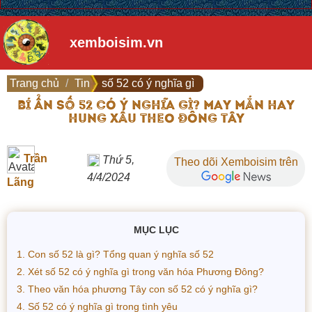
xemboisim.vn
Trang chủ
Tin
số 52 có ý nghĩa gì
BÍ ẨN SỐ 52 CÓ Ý NGHĨA GÌ? MAY MẮN HAY
HUNG XẤU THEO ĐÔNG TÂY
Trần
Thứ 5,
Theo dõi Xemboisim trên
4/4/2024
Lãng
MỤC LỤC
1. Con số 52 là gì? Tổng quan ý nghĩa số 52
2. Xét số 52 có ý nghĩa gì trong văn hóa Phương Đông?
3. Theo văn hóa phương Tây con số 52 có ý nghĩa gì?
4. Số 52 có ý nghĩa gì trong tình yêu