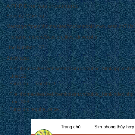
A PHP Error was encountered
Severity: Warning
Message: fopen(/home/sites/tmp/xemboisimvn_session71fa00
Filename: drivers/Session_files_driver.php
Line Number: 157
Backtrace:
File: /home/sites/web/xemboisim.vn/public_html/application
Line: 21
Function: __construct
File: /home/sites/web/xemboisim.vn/public_html/index.php
Line: 328
Function: require_once
Trang chủ
Sim phong thủy hợp