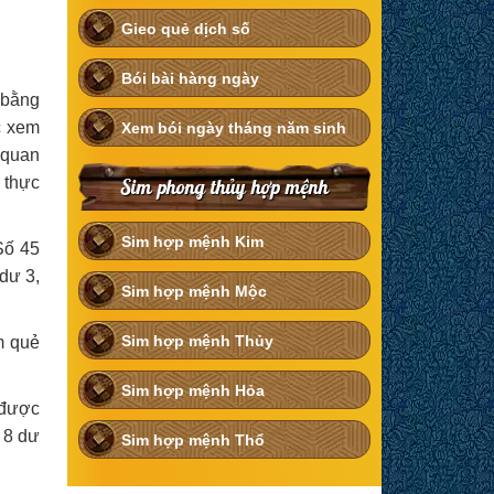
Gieo quẻ dịch số
Bói bài hàng ngày
 bằng
c xem
Xem bói ngày tháng năm sinh
 quan
 thực
Sim phong thủy hợp mệnh
Sim hợp mệnh Kim
Số 45
dư 3,
Sim hợp mệnh Mộc
Sim hợp mệnh Thủy
m quẻ
Sim hợp mệnh Hỏa
 được
o 8 dư
Sim hợp mệnh Thổ