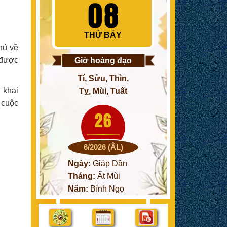
08
THỨ BẢY
hủ về
 được
Giờ hoàng đạo
Tí, Sửu, Thìn,
 khai
Tỵ, Mùi, Tuất
 cuộc
26
6/2026 (ÂL)
Ngày:
Giáp Dần
Tháng:
Ất Mùi
Năm:
Bính Ngọ