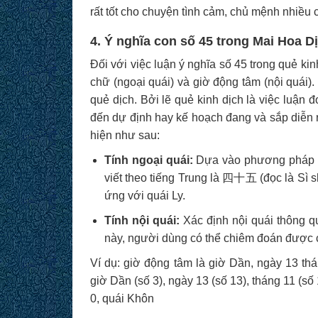
rất tốt cho chuyện tình cảm, chủ mệnh nhiều
4. Ý nghĩa con số 45 trong Mai Hoa D
Đối với việc luận ý nghĩa số 45 trong quẻ k
chữ (ngoại quái) và giờ động tâm (nội quái)
quẻ dịch. Bởi lẽ quẻ kinh dịch là việc luận 
đến dự định hay kế hoạch đang và sắp diễn ra
hiện như sau:
Tính ngoại quái:
Dựa vào phương pháp lu
viết theo tiếng Trung là 四十五 (đọc là Sì s
ứng với quái Ly.
Tính nội quái:
Xác định nội quái thông 
này, người dùng có thể chiêm đoán được c
Ví dụ: giờ động tâm là giờ Dần, ngày 13 thá
giờ Dần (số 3), ngày 13 (số 13), tháng 11 (số
0, quái Khôn