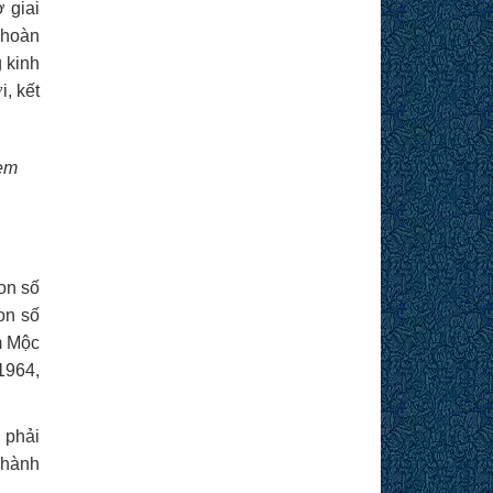
 giai
 hoàn
g kinh
i, kết
xem
on số
on số
m Mộc
1964,
 phải
 hành