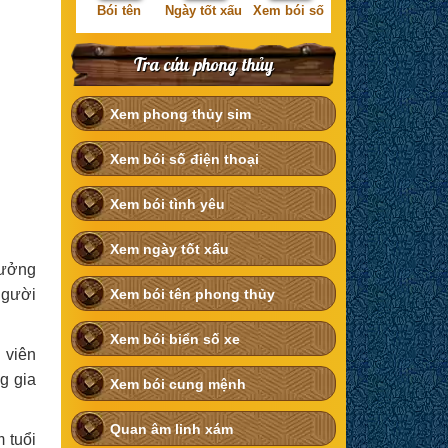
Bói tên
Ngày tốt xấu
Xem bói số
Tra cứu phong thủy
Xem phong thủy sim
Xem bói số điện thoại
Xem bói tình yêu
Xem ngày tốt xấu
hưởng
người
Xem bói tên phong thủy
Xem bói biển số xe
 viên
g gia
Xem bói cung mệnh
Quan âm linh xám
 tuổi