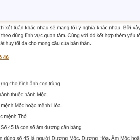
h xét luận khác nhau sẽ mang tới ý nghĩa khác nhau. Bởi vậy
 theo đúng lĩnh vực quan tâm. Cùng với đó kết hợp thêm yếu t
át huy tối đa cho mong cầu của bản thân.
ố 46
rưng cho hình ảnh con trùng
 hành thuộc hành Mộc
ợp mệnh Mộc hoặc mệnh Hỏa
hắc mệnh Thổ
: Số 45 là con số âm dương cân bằng
nên dùng số 45 là người Dương Mộc, Dương Hỏa, Âm Mộc ho