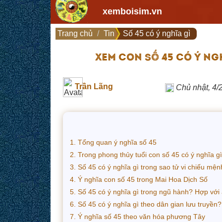
xemboisim.vn
Trang chủ
Tin
Số 45 có ý nghĩa gì
XEM CON SỐ 45 CÓ Ý NGH
Trần Lãng
Chủ nhật, 4/
1. Tổng quan ý nghĩa số 45
2. Trong phong thủy tuổi con số 45 có ý nghĩa g
3. Số 45 có ý nghĩa gì trong sao tử vi chiếu mệ
4. Ý nghĩa con số 45 trong Mai Hoa Dịch Số
5. Số 45 có ý nghĩa gì trong ngũ hành? Hợp với 
6. Số 45 có ý nghĩa gì theo dân gian lưu truyền?
7. Ý nghĩa số 45 theo văn hóa phương Tây