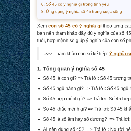
8. Số 45 có ý nghĩa gì trong tình yêu
9. Ứng dụng ý nghĩa số 45 trong cuộc sống
Xem
con số 45 có ý nghĩa gì
theo từng các
bạn nên tham khảo đầy đủ ý nghĩa của số 45
tuổi, hợp mệnh sẽ giúp ý nghĩa của con số ph
>>> Tham khảo con số kế tiếp:
Ý nghĩa s
1. Tổng quan ý nghĩa số 45
Số 45 là con gì? => Trả lời: Số 45 tượng t
Số 45 ngũ hành gì? => Trả lời: Số 45 ngũ
Số 45 hợp mệnh gì? => Trả lời: Số 45 h
Số 45 khắc mệnh gì? => Trả lời: Số 45 k
Số 45 là số âm hay số dương? => Trả lời
Ai nên dùng số 45? => Trả lời: Người 