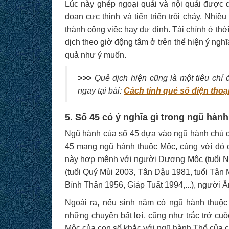
Lúc này ghép ngoại quái và nội quái được q
đoạn cực thịnh và tiến triển trôi chảy. Nhi
thành công việc hay dự định. Tài chính ở thời
dịch theo giờ động tâm ở trên thể hiện ý ngh
quả như ý muốn.
>>>
Quẻ dịch hiện cũng là một tiêu chí
ngay tại bài:
Cách tính quẻ số điện thoạ
5. Số 45 có ý nghĩa gì trong ngũ hàn
Ngũ hành của số 45 dựa vào ngũ hành chủ đ
45 mang ngũ hành thuộc Mộc, cùng với đó 
này hợp mệnh với người Dương Mộc (tuổi N
(tuổi Quý Mùi 2003, Tân Dậu 1981, tuổi Tân 
Bính Thân 1956, Giáp Tuất 1994,...), người 
Ngoài ra, nếu sinh năm có ngũ hành thuộ
những chuyện bất lợi, cũng như trắc trở cu
Mộc của con số khắc với ngũ hành Thổ của 