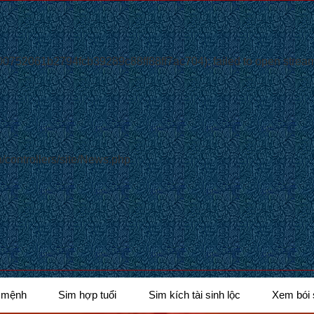
752061b2794fcb39289c88ff88ff7ac704): failed to open stream:
/controllers/site/News.php
 mệnh
Sim hợp tuổi
Sim kích tài sinh lộc
Xem bói 