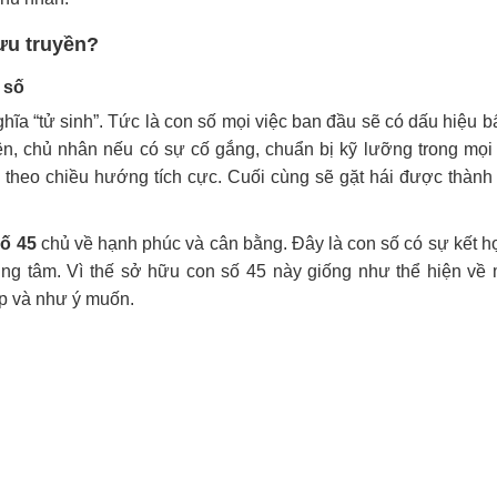
lưu truyền?
 số
ĩa “tử sinh”. Tức là con số mọi việc ban đầu sẽ có dấu hiệu bấ
ên, chủ nhân nếu có sự cố gắng, chuẩn bị kỹ lưỡng trong mọi
ển theo chiều hướng tích cực. Cuối cùng sẽ gặt hái được thành
số 45
chủ về hạnh phúc và cân bằng. Đây là con số có sự kết h
rung tâm. Vì thế sở hữu con số 45 này giống như thể hiện về
ẹp và như ý muốn.