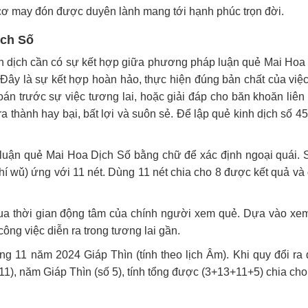
 cơ may đón được duyên lành mang tới hạnh phúc trọn đời.
ịch Số
inh dịch cần có sự kết hợp giữa phương pháp luận quẻ Mai Hoa
. Đây là sự kết hợp hoàn hảo, thực hiện đúng bản chất của việ
đoán trước sự việc tương lai, hoặc giải đáp cho băn khoăn liên
 thành hay bại, bất lợi và suôn sẻ. Để lập quẻ kinh dịch số 45
ận quẻ Mai Hoa Dịch Số bằng chữ để xác định ngoại quái. 
hí wǔ) ứng với 11 nét. Dùng 11 nét chia cho 8 được kết quả và 
qua thời gian động tâm của chính người xem quẻ. Dựa vào xe
ông việc diễn ra trong tương lai gần.
ng 11 năm 2024 Giáp Thìn (tính theo lịch Âm). Khi quy đổi ra
 11), năm Giáp Thìn (số 5), tính tổng được (3+13+11+5) chia ch