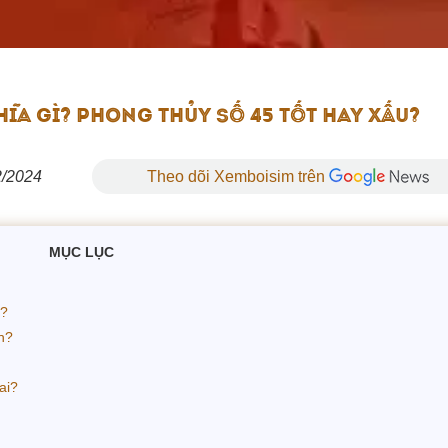
ĨA GÌ? PHONG THỦY SỐ 45 TỐT HAY XẤU?
2/2024
Theo dõi Xemboisim trên
MỤC LỤC
ì?
nh?
ai?