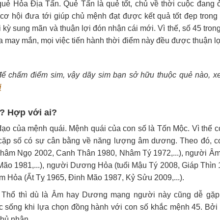
uẻ Hỏa Địa Tấn. Quẻ Tấn là quẻ tốt, chủ về thời cuộc đang ở
ều cơ hội đưa tới giúp chủ mệnh đạt được kết quả tốt đẹp trong
 kỳ sung mãn và thuận lợi đón nhận cái mới. Vì thế, số 45 tron
ĩa may mắn, mọi việc tiến hành thời điểm này đều được thuận lợ
 để chấm điểm sim, vậy dãy sim bạn sở hữu thuộc quẻ nào, 
i
h? Hợp với ai?
ạo của mệnh quái. Mệnh quái của con số là Tốn Mộc. Vì thế c
cặp số có sự cân bằng về năng lượng âm dương. Theo đó, c
hâm Ngọ 2002, Canh Thân 1980, Nhâm Tý 1972,...), người Â
Mão 1981,...), người Dương Hỏa (tuổi Mậu Tý 2008, Giáp Thìn 
Âm Hỏa (Ất Tỵ 1965, Đinh Mão 1987, Kỷ Sửu 2009,...).
c Thổ thì dù là Âm hay Dương mạng người này cũng dễ gặp
ộc sống khi lựa chọn đồng hành với con số khắc mệnh 45. Bởi
chủ nhân.