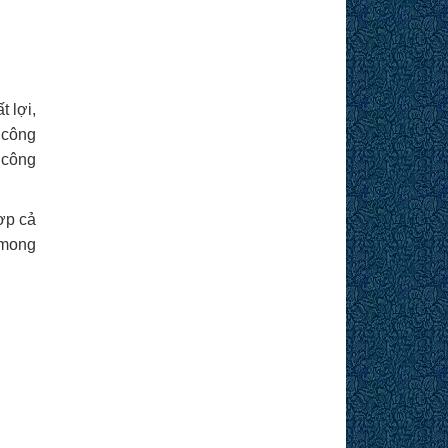
t lợi,
 công
 công
ợp cả
 mong