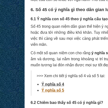
6. Số 45 có ý nghĩa gì theo dân gian 
6.1 Ý nghĩa con số 45 theo ý nghĩa cấu tạo
Số 45 trong quan niệm dân gian thể hiện ý ngh
hoặc đưa tới những điều khó khăn. Tuy nhi
việc thì càng về sau mọi việc càng phát tri
viên mãn.
Có một số quan niệm con cho rằng
ý nghĩa 
âm và dương, lại nằm trong khoảng vị trí t
muốn tương lai đón nhận được mọi sự tốt đ
>>> Xem chi tiết ý nghĩa số 4 và số 5 tại:
Ý nghĩa số 4
Ý nghĩa số 5
6.2 Chiêm bao thấy số 45 có ý nghĩa gì?